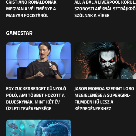
CRISTIANO RONALDÓNAK
ÁLL A BÁL A LIVERPOOL KÖRÜL,
MEGVAN A VÉLEMÉNYE A
SZOBOSZLAIÉKNÁL SZTRÁJKRÓ
MAGYAR FOCISTÁRÓL
SZÓLNAK A HÍREK
GAMESTAR
EGY ZUCKERBERGET GÚNYOLÓ
JASON MOMOA SZERINT LOBO
PÓLÓ, AMI TÖBBET HOZOTT A
MEGJELENÉSE A SUPERGIRL-
BLUESKYNAK, MINT KÉT ÉV
FILMBEN HŰ LESZ A
ÜZLETI TEVÉKENYSÉGE
KÉPREGÉNYEKHEZ