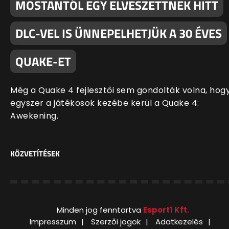
MOSTANTÓL EGY ELVESZETTNEK HITT
DLC-VEL IS ÜNNEPELHETJÜK A 30 ÉVES
QUAKE-ET
Még a Quake 4 fejlesztői sem gondolták volna, hog
egyszer a játékosok kezébe kerül a Quake 4:
Awekening.
KÖZVETÍTÉSEK
Minden jog fenntartva
Esport1 Kft.
Impresszum
Szerzői jogok
Adatkezelés