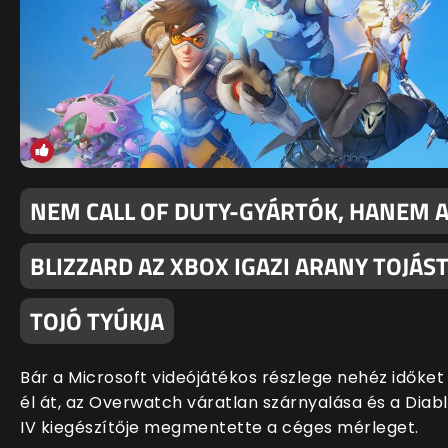
NEM CALL OF DUTY-GYÁRTÓK, HANEM 
BLIZZARD AZ XBOX IGAZI ARANY TOJÁS
TOJÓ TYÚKJA
Bár a Microsoft videójátékos részlege nehéz időket
él át, az Overwatch váratlan szárnyalása és a Diab
IV kiegészítője megmentette a céges mérleget.