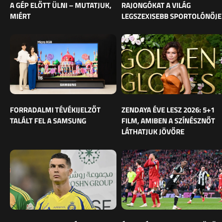
A GÉP ELŐTT ÜLNI – MUTATJUK,
RAJONGÓKAT A VILÁG
MIÉRT
LEGSZEXISEBB SPORTOLÓNŐJE
FORRADALMI TÉVÉKIJELZŐT
ZENDAYA ÉVE LESZ 2026: 5+1
TALÁLT FEL A SAMSUNG
FILM, AMIBEN A SZÍNÉSZNŐT
LÁTHATJUK JÖVŐRE