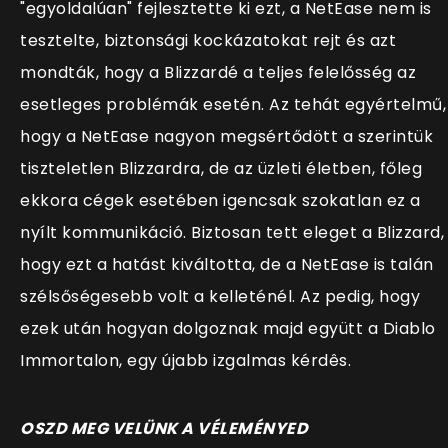
"egyoldalúan" fejlesztette ki ezt, a NetEase nem is
tesztelte, biztonsági kockázatokat rejt és azt
mondták, hogy a Blizzardé a teljes felelősség az
esetleges problémák esetén. Az tehát egyértelmű,
hogy a NetEase nagyon megsértődött a szerintük
tiszteletlen Blizzardra, de az üzleti életben, főleg
ekkora cégek esetében igencsak szokatlan ez a
nyílt kommunikáció. Biztosan tett eleget a Blizzard,
hogy ezt a hatást kiváltotta, de a NetEase is talán
szélsőségesebb volt a kelleténél. Az pedig, hogy
ezek után hogyan dolgoznak majd együtt a Diablo
Immortalon, egy újabb izgalmas kérdês.
OSZD MEG VELÜNK A VÉLEMÉNYED