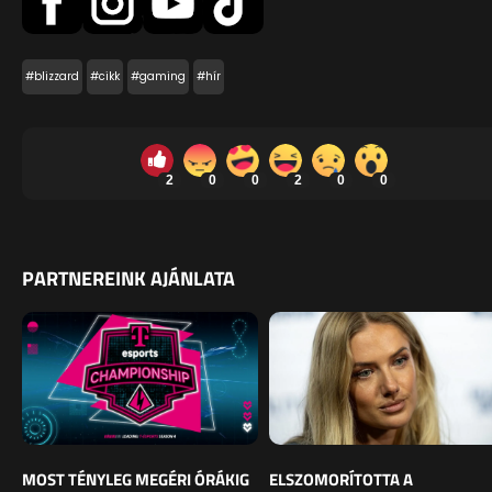
#blizzard
#cikk
#gaming
#hír
2
0
0
2
0
0
PARTNEREINK AJÁNLATA
MOST TÉNYLEG MEGÉRI ÓRÁKIG
ELSZOMORÍTOTTA A