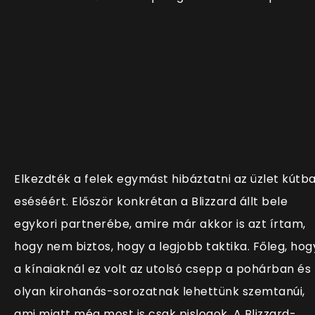
Elkezdték a felek egymást hibáztatni az üzlet kútb
eséséért. Először konkrétan a Blizzard állt bele
egykori partnerébe, amire már akkor is azt írtam,
hogy nem biztos, hogy a legjobb taktika. Főleg, hog
a kínaiaknál ez volt az utolsó csepp a pohárban és
olyan kirohanás-sorozatnak lehettünk szemtanúi,
ami miatt még most is csak pislogok. A Blizzard-