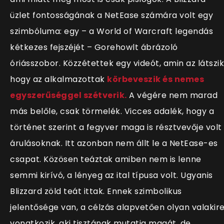
üzlet fontosságának a NetEase számára volt egy
szimbóluma: egy – a World of Warcraft legendás
kétkezes fejszéjét – Gorehowlt ábrázoló
óriásszobor. Közzétettek egy videót, amin az látszik
hogy az alkalmazottak
körbeveszik és nemes
egyszerűséggel szétverik.
A végére nem marad
más belőle, csak törmelék. Vicces adalék, hogy a
történet szerint a fegyver maga is résztvevője volt
árulásoknak. Itt azonban nem állt le a NetEase-es
csapat. Közösen teáztak amiben nem is lenne
semmi kirívó, a lényeg az ital típusa volt. Ugyanis
Blizzard zöld teát ittak. Ennek szimbolikus
jelentősége van, a célzás alapvetően olyan valakir
vonatkozik, aki tisztának mutatja magát, de