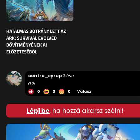
HATALMAS BOTRÁNY LETT AZ
ARK: SURVIVAL EVOLVED
BŐVÍTMÉNYÉNEK AI
ELŐZETESÉBŐL
centre_syrup
3 éve
GG
0
0
0
Válasz
Lépj be
, ha hozzá akarsz szólni!