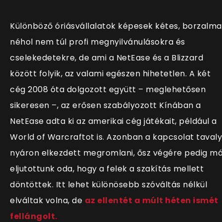
Különböző óriásvállalatok képesek kétes, borzalma
néhol nem túl profi megnyilvánulásokra és
cselekedetekre, de ami a NetEase és a Blizzard
között folyik, az valami egészen hihetetlen. A két
cég 2008 óta dolgozott együtt – meglehetősen
sikeresen –, az erősen szabályozott Kínában a
NetEase adta ki az amerikai cég játékait, például a
World of Warcraftot is. Azonban a kapcsolat tavaly
nyáron elkezdett megromlani, ősz végére pedig m
eljutottunk oda, hogy a felek a szakítás mellett
döntöttek. Itt lehet különösebb szóváltás nélkül
elváltak volna, de
az ellentét a múlt héten ismét
fellángolt.