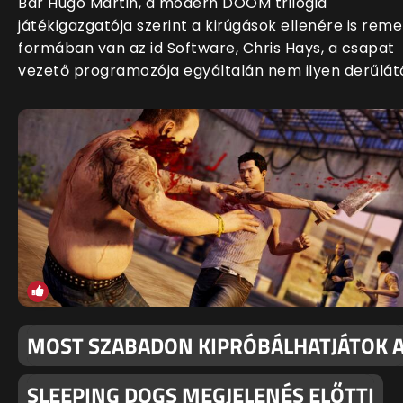
Bár Hugo Martin, a modern DOOM trilógia
játékigazgatója szerint a kirúgások ellenére is rem
formában van az id Software, Chris Hays, a csapat
vezető programozója egyáltalán nem ilyen derűlát
MOST SZABADON KIPRÓBÁLHATJÁTOK 
SLEEPING DOGS MEGJELENÉS ELŐTTI