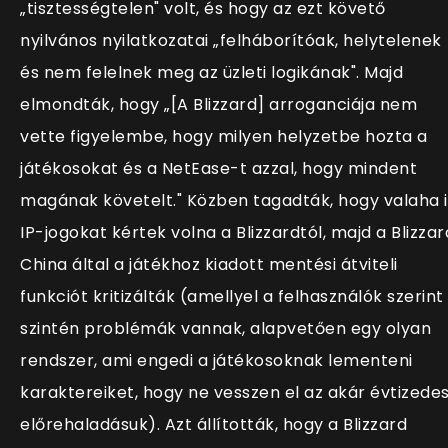
„tisztességtelen" volt, és hogy az ezt követő
nyilvános nyilatkozatai „felháborítóak, helytelenek
és nem felelnek meg az üzleti logikának". Majd
elmondták, hogy „[A Blizzard] arroganciája nem
vette figyelembe, hogy milyen helyzetbe hozta a
játékosokat és a NetEase-t azzal, hogy mindent
magának követelt." Közben tagadták, hogy valaha i
IP-jogokat kértek volna a Blizzardtól, majd a Blizzar
China által a játékhoz kiadott mentési átviteli
funkciót kritizálták (amellyel a felhasználók szerint
szintén problémák vannak, alapvetően egy olyan
rendszer, ami engedi a játékosoknak lementeni
karaktereiket, hogy ne vesszen el az akár évtizede
előrehaladásuk). Azt állították, hogy a Blizzard