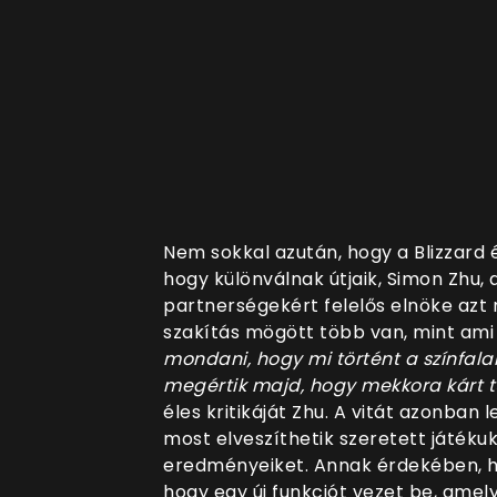
Nem sokkal azután, hogy a Blizzard 
hogy különválnak útjaik, Simon Zhu,
partnerségekért felelős elnöke azt 
szakítás mögött több van, mint ami 
mondani, hogy mi történt a színfalak
megértik majd, hogy mekkora kárt t
éles kritikáját Zhu. A vitát azonban
most elveszíthetik szeretett játéku
eredményeiket. Annak érdekében, ho
hogy egy új funkciót vezet be, amel