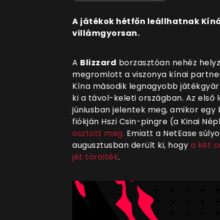
A játékok hétfőn leállhatnak Kín
villámgyorsan.
A
Blizzard
borzasztóan nehéz helyz
megromlott a viszonya kínai partner
Kína második legnagyobb játékgyártó
ki a távol-keleti országban. Az els
júniusban jelentek meg, amikor egy
fiókján Hszi Csin-pingre (a Kinai N
osztott meg.
Emiatt a NetEase súlyo
augusztusban derült ki, hogy
a két 
jét törölték
.