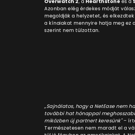
Overwatch 2
, a
Hearthstone
és a
Azonban elég érdekes módját válasz
megoldják a helyzetet, és elkezdtek
a kínaiakat mennyire hatja meg ez a 
szerint nem túlzottan.
„Sajnálatos, hogy a NetEase nem ha
további hat hónappal meghosszabbít
miközben új partnert keresünk"
– írt
Természetesen nem maradt el a vála