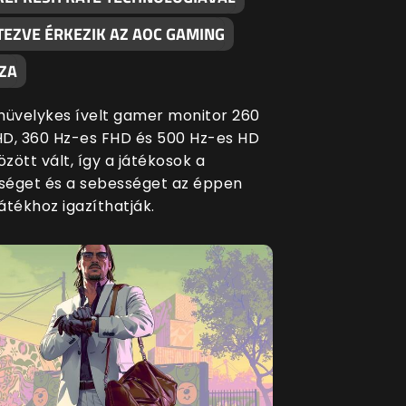
TEZVE ÉRKEZIK AZ AOC GAMING
ZA
5 hüvelykes ívelt gamer monitor 260
D, 360 Hz-es FHD és 500 Hz-es HD
zött vált, így a játékosok a
éget és a sebességet az éppen
játékhoz igazíthatják.