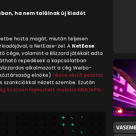
ában, ha nem találnak új kiadót
etbe hozta magát, miután teljesen
kiadójával, a NetEase-zel. A
NetEase
 cége, valamint a Blizzard játékait adta
ő látható repedések a kapcsolatban
 blizzardos alkalmazott a cég Weibo-
épköztársaság elnöke)
nézve sértő posztot
s szankciókkal nézett szembe. Ezután
cég közösen fejlesztett mobilos MMORPG-
VASEMB