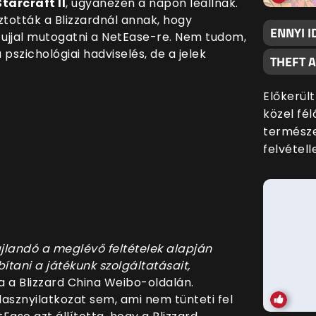
Starcraft II
, ugyanezen a napon leállnak.
tották a Blizzardnál annak, hogy
ENNYI I
 ujjal mutogatni a NetEase-re. Nem tudom,
pszichológiai hadviselés, de a jelek
THEFT 
Előkerült
közel fé
termész
felvételle
jlandó a meglévő feltételek alapján
ani a játékunk szolgáltatásait,
a a Blizzard China Weibo-oldalán.
sznyilatkozat sem, ami nem tünteti fel