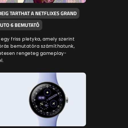
DEIG TARTHAT A NETFLIXES GRAND
AUTO 6 BEMUTATÓ
 egy friss pletyka, amely szerint
lórás bemutatóra számíthatunk,
etesen rengeteg gameplay-
l.