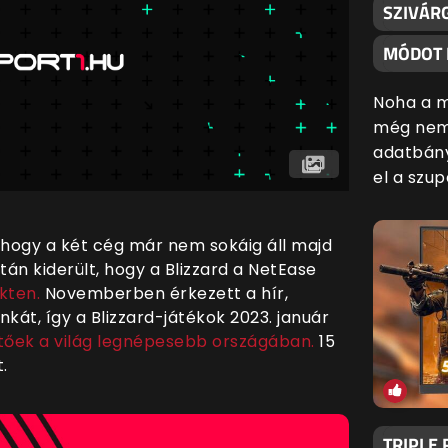
SZIVÁR
MÓDOT 
Noha a m
még nem 
adatbány
el a szu
 hogy a két cég már nem sokáig áll majd
án kiderült, hogy a Blizzard a NetEase
kten.
Novemberben érkezett a hír,
kát, így a Blizzard-játékok 2023. január
tőek a világ legnépesebb országában.
15
.
TRIPLE