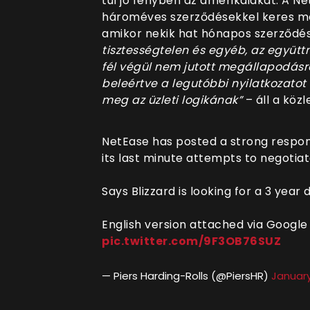
túl jó fényben az amerikaiakat. A Net
hároméves szerződésekkel keres me
amikor nekik hat hónapos szerződés
tisztességtelen és egyéb, az együtt
fél végül nem jutott megállapodásra.
beleértve a legutóbbi nyilatkozatot i
meg az üzleti logikának”
– áll a köz
NetEase has posted a strong respon
its last minute attempts to negotiat
Says Blizzard is looking for a 3 year
English version attached via Google
pic.twitter.com/9F3OB76SUZ
— Piers Harding-Rolls (@PiersHR)
January