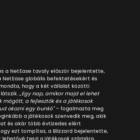
és a NetEase tavaly először bejelentette,
 a NetEase globális befektetésekért és
mondta, hogy a két vállalat közötti
látszik.
„Egy nap, amikor majd el lehet
 mögött, a fejlesztők és a játékosok
ud okozni egy bunkó"
– fogalmazta meg
 leginkább a játékosok szenvedik meg, akik
kat és akár több évtizedes elért
gy ezt tompítsa, a Blizzard bejelentette,
y lehetővé teszi a játékosok számára,