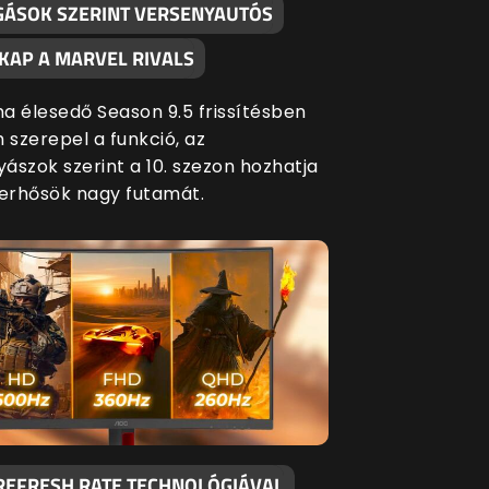
GÁSOK SZERINT VERSENYAUTÓS
KAP A MARVEL RIVALS
a élesedő Season 9.5 frissítésben
szerepel a funkció, az
ászok szerint a 10. szezon hozhatja
perhősök nagy futamát.
 REFRESH RATE TECHNOLÓGIÁVAL