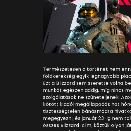
Természetesen a történet nem enny
földkerekség egyik legnagyobb piacá
Ezt a Blizzard sem szerette volna be
munkát egészen addig, míg nincs m
szolgálatások ne szüneteljenek. Azo
kötött kiadói megállapodás hat hó
tisztességtelen bánásmódra hivatko
megegyezni, és január 23-ig nem talá
összes Blizzard-cím, köztük olyan j