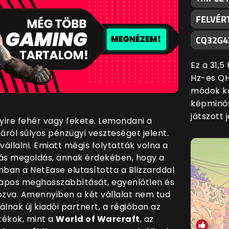
FELVÉR
CQ32G4
Ez a 31,
Hz-es QH
módok kö
képminős
játszott 
ire fehér vagy fekete. Lemondani a
ról súlyos pénzügyi veszteséget jelent.
vállalni. Emiatt mégis folytatták volna a
ás megoldás, annak érdekében, hogy a
nban a NetEase elutasította a Blizzarddal
napos meghosszabbítását, egyenlőtlen és
zva. Amennyiben a két vállalat nem tud
lnak új kiadói partnert, a régióban az
átékok, mint a
World of Warcraft
, az