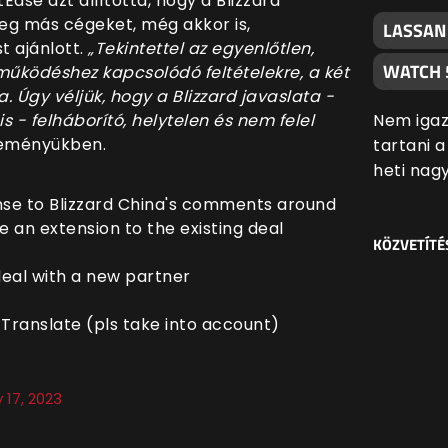
Ease azt állította, hogy a Blizzard
g más cégeket, még akkor is,
LASSAN
t ajánlott.
„Tekintettel az egyenlőtlen,
WATCH 
működéshez kapcsolódó feltételekre, a két
 Úgy véljük, hogy a Blizzard javaslata -
Nem igaz
s - felháborító, helytelen és nem felel
leményükben.
tartani 
heti nag
se to Blizzard China's comments around
e an extension to the existing deal
KÖZVETÍTÉ
 deal with a new partner
 Translate (pls take into account)
 17, 2023