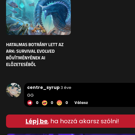
HATALMAS BOTRÁNY LETT AZ
ARK: SURVIVAL EVOLVED
BŐVÍTMÉNYÉNEK AI
ELŐZETESÉBŐL
centre_syrup
3 éve
GG
0
0
0
Válasz
Lépj be
, ha hozzá akarsz szólni!