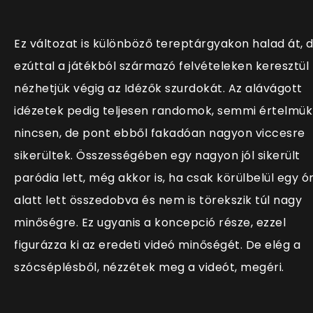
Ez változat is különböző tereptárgyakon halad át, 
ezúttal a játékból származó felvételeken keresztül
nézhetjük végig az Idézők szurdokát. Az alávágott
idézetek pedig teljesen randomok, semmi értelmük
nincsen, de pont ebből fakadóan nagyon viccesre
sikerültek. Összességében egy nagyon jól sikerült
paródia lett, még akkor is, ha csak körülbelül egy ó
alatt lett összedobva és nem is törekszik túl nagy
minőségre. Ez ugyanis a koncepció része, ezzel
figurázza ki az eredeti videó minőségét. De elég a
szócséplésből, nézzétek meg a videót, megéri.