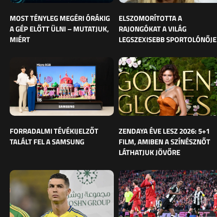
MOST TÉNYLEG MEGÉRI ÓRÁKIG
ELSZOMORÍTOTTA A
A GÉP ELŐTT ÜLNI – MUTATJUK,
RAJONGÓKAT A VILÁG
MIÉRT
LEGSZEXISEBB SPORTOLÓNŐJE
FORRADALMI TÉVÉKIJELZŐT
ZENDAYA ÉVE LESZ 2026: 5+1
TALÁLT FEL A SAMSUNG
FILM, AMIBEN A SZÍNÉSZNŐT
LÁTHATJUK JÖVŐRE