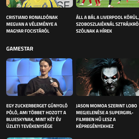
CRISTIANO RONALDÓNAK
ÁLL A BÁL A LIVERPOOL KÖRÜL,
MEGVAN A VÉLEMÉNYE A
SZOBOSZLAIÉKNÁL SZTRÁJKRÓ
MAGYAR FOCISTÁRÓL
SZÓLNAK A HÍREK
GAMESTAR
EGY ZUCKERBERGET GÚNYOLÓ
JASON MOMOA SZERINT LOBO
PÓLÓ, AMI TÖBBET HOZOTT A
MEGJELENÉSE A SUPERGIRL-
BLUESKYNAK, MINT KÉT ÉV
FILMBEN HŰ LESZ A
ÜZLETI TEVÉKENYSÉGE
KÉPREGÉNYEKHEZ