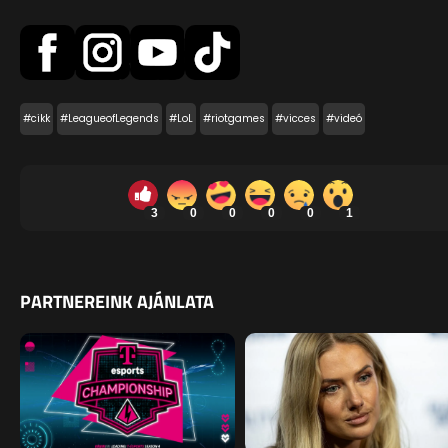
#cikk
#LeagueofLegends
#LoL
#riotgames
#vicces
#videó
3
0
0
0
0
1
PARTNEREINK AJÁNLATA