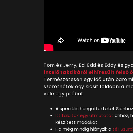
Tom és Jerry, Ed, Edd és Eddy és gya
intelő taktikáról elhíresült felső
Természetesen egy idő után baromi 
szeretnétek egy kicsit feldobni a 
vele egy próbát.
A speciális hangeffekteket Sionho
Itt találtok egy útmutatót
ahhoz, h
készített modokat
Ha még mindig hiányzik a
téli Szur