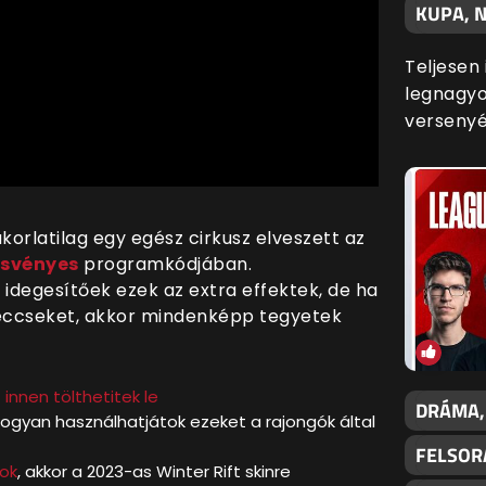
KUPA, N
Teljesen
legnagyo
versenyé
korlatilag egy egész cirkusz elveszett az
 ösvényes
programkódjában.
idegesítőek ezek az extra effektek, de ha
meccseket, akkor mindenképp tegyetek
z
innen tölthetitek le
DRÁMA,
ogyan használhatjátok ezeket a rajongók által
FELSOR
dok
, akkor a 2023-as Winter Rift skinre