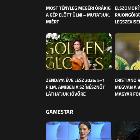
MOST TÉNYLEG MEGÉRI ÓRÁKIG
ELSZOMORÍ
A GÉP ELŐTT ÜLNI – MUTATJUK,
RAJONGÓKAT
MIÉRT
LEGSZEXISE
ZENDAYA ÉVE LESZ 2026: 5+1
CRISTIANO
FILM, AMIBEN A SZÍNÉSZNŐT
MEGVAN A 
LÁTHATJUK JÖVŐRE
MAGYAR FO
GAMESTAR