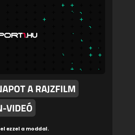
NAPOT A RAJZFILM
N-VIDEÓ
fel ezzel a moddal.