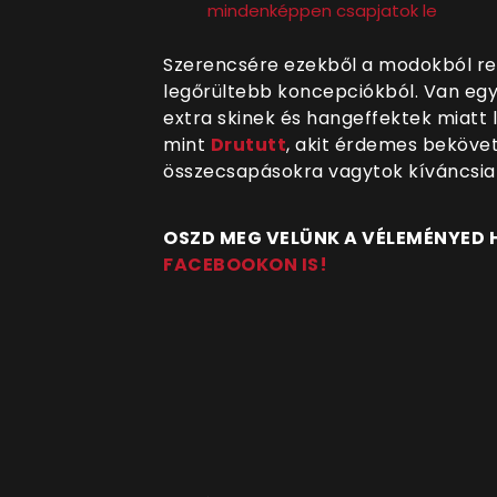
mindenképpen csapjatok le
Szerencsére ezekből a modokból ren
legőrültebb koncepciókból. Van egy s
extra skinek és hangeffektek miatt
mint
Drututt
, akit érdemes beköve
összecsapásokra vagytok kíváncsia
OSZD MEG VELÜNK A VÉLEMÉNYED
FACEBOOKON IS!