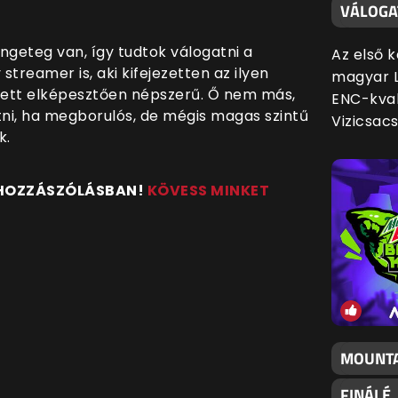
VÁLOGA
geteg van, így tudtok válogatni a
Az első 
treamer is, aki kifejezetten az ilyen
magyar L
 lett elképesztően népszerű. Ő nem más,
ENC-kval
tni, ha megborulós, de mégis magas szintű
Vizicsac
k.
 HOZZÁSZÓLÁSBAN!
KÖVESS MINKET
MOUNTA
FINÁLÉ,