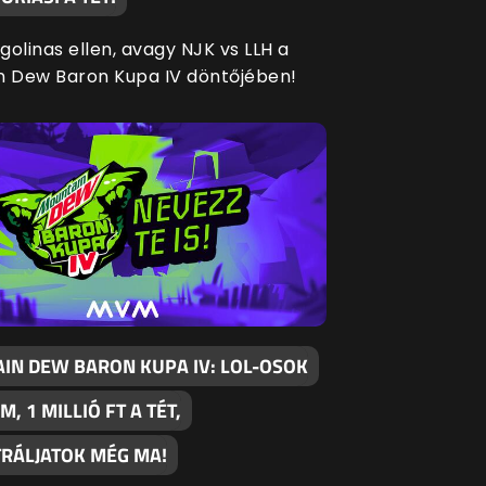
agolinas ellen, avagy NJK vs LLH a
n Dew Baron Kupa IV döntőjében!
IN DEW BARON KUPA IV: LOL-OSOK
M, 1 MILLIÓ FT A TÉT,
TRÁLJATOK MÉG MA!