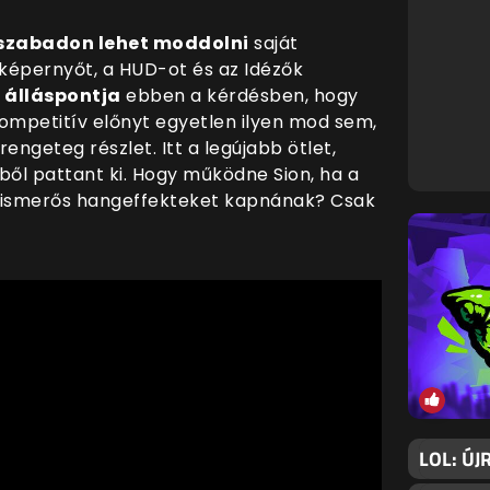
 szabadon lehet moddolni
saját
 képernyőt, a HUD-ot és az Idézők
 álláspontja
ebben a kérdésben, hogy
kompetitív előnyt egyetlen ilyen mod sem,
ngeteg részlet. Itt a legújabb ötlet,
ből pattant ki. Hogy működne Sion, ha a
l ismerős hangeffekteket kapnának? Csak
LOL: ÚJ