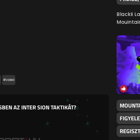
Blackii L
Mouintai
#videó
MOUNTA
BEN AZ INTER SION TAKTIKÁT?
FIGYELE
REGISZ