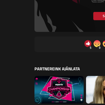
S
5
0
PARTNEREINK AJÁNLATA