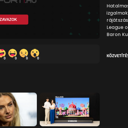
Hatalmas
izgalmak
rájátszá
ZAVAZOK
League o
Baron Ku
KÖZVETÍTÉ
0
0
0
0