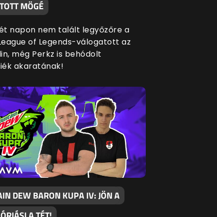
TOTT MÖGÉ
két napon nem talált legyőzőre a
eague of Legends-válogatott az
in, még Perkz is behódolt
siék akaratának!
IN DEW BARON KUPA IV: JÖN A
 ÓRIÁSI A TÉT!