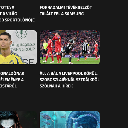
TOTTA A
FORRADALMI TÉVÉKIJELZŐT
 A VILÁG
TALÁLT FEL A SAMSUNG
BB SPORTOLÓNŐJE
 RONALDÓNAK
ÁLL A BÁL A LIVERPOOL KÖRÜL,
VÉLEMÉNYE A
SZOBOSZLAIÉKNÁL SZTRÁJKRÓL
CISTÁRÓL
SZÓLNAK A HÍREK