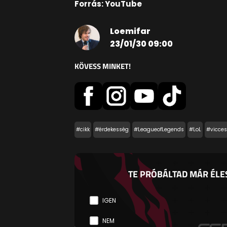
Forrás: YouTube
Loemifar
23/01/30 09:00
KÖVESS MINKET!
#cikk
#érdekesség
#LeagueofLegends
#LoL
#vicces
TE PRÓBÁLTAD MÁR ÉLES
IGEN
NEM