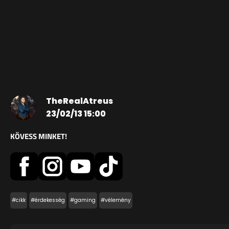
TheRealAtreus
23/02/13 15:00
KÖVESS MINKET!
#cikk
#érdekesség
#gaming
#vélemény