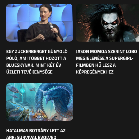
EGY ZUCKERBERGET GÚNYOLÓ
JASON MOMOA SZERINT LOBO
PÓLÓ, AMI TÖBBET HOZOTT A
MEGJELENÉSE A SUPERGIRL-
BLUESKYNAK, MINT KÉT ÉV
FILMBEN HŰ LESZ A
ÜZLETI TEVÉKENYSÉGE
KÉPREGÉNYEKHEZ
HATALMAS BOTRÁNY LETT AZ
ARK: SURVIVAL EVOLVED