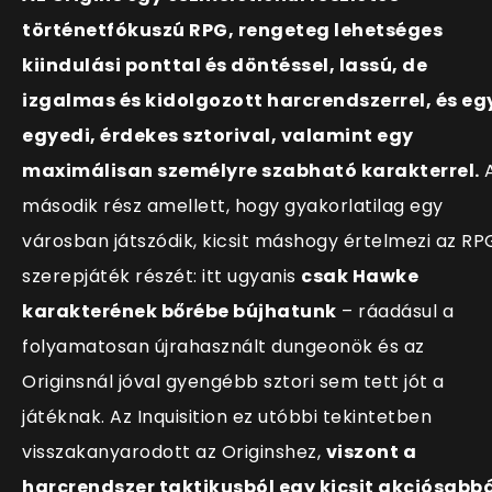
történetfókuszú RPG, rengeteg lehetséges
kiindulási ponttal és döntéssel, lassú, de
izgalmas és kidolgozott harcrendszerrel, és eg
egyedi, érdekes sztorival, valamint egy
maximálisan személyre szabható karakterrel.
második rész amellett, hogy gyakorlatilag egy
városban játszódik, kicsit máshogy értelmezi az RP
szerepjáték részét: itt ugyanis
csak Hawke
karakterének bőrébe bújhatunk
– ráadásul a
folyamatosan újrahasznált dungeonök és az
Originsnál jóval gyengébb sztori sem tett jót a
játéknak. Az Inquisition ez utóbbi tekintetben
visszakanyarodott az Originshez,
viszont a
harcrendszer taktikusból egy kicsit akciósabb