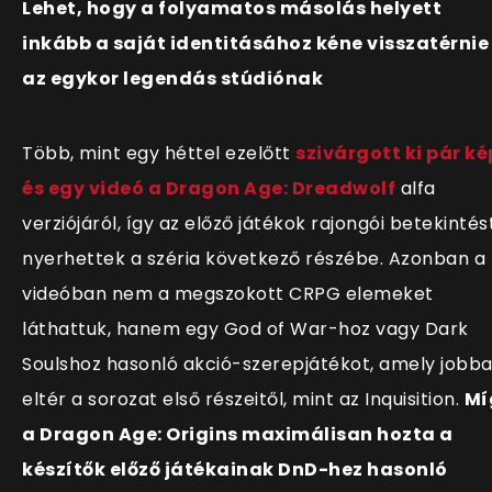
Lehet, hogy a folyamatos másolás helyett
inkább a saját identitásához kéne visszatérnie
az egykor legendás stúdiónak
Több, mint egy héttel ezelőtt
szivárgott ki pár ké
és egy videó a Dragon Age: Dreadwolf
alfa
verziójáról, így az előző játékok rajongói betekintés
nyerhettek a széria következő részébe. Azonban a
videóban nem a megszokott CRPG elemeket
láthattuk, hanem egy God of War-hoz vagy Dark
Soulshoz hasonló akció-szerepjátékot, amely jobb
eltér a sorozat első részeitől, mint az Inquisition.
Mí
a Dragon Age: Origins maximálisan hozta a
készítők előző játékainak DnD-hez hasonló