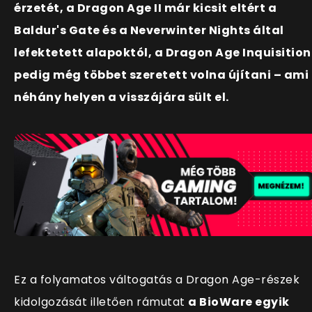
érzetét, a Dragon Age II már kicsit eltért a
Baldur's Gate és a Neverwinter Nights által
lefektetett alapoktól, a Dragon Age Inquisition
pedig még többet szeretett volna újítani – ami
néhány helyen a visszájára sült el.
Ez a folyamatos váltogatás a Dragon Age-részek
kidolgozását illetően rámutat
a BioWare egyik