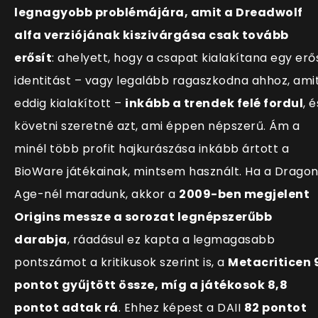
legnagyobb problémájára, amit a Dreadwolf
alfa verziójának kiszivárgása csak tovább
erősít
: ahelyett, hogy a csapat kialakítana egy erő
identitást – vagy legalább ragaszkodna ahhoz, ami
eddig kialakított –
inkább a trendek felé fordul
, é
követni szeretné azt, ami éppen népszerű. Ám a
minél több profit hajkurászása inkább ártott a
BioWare játékainak, mintsem használt. Ha a Drago
Age-nél maradunk, akkor a
2009-ben megjelent
Origins messze a sorozat legnépszerűbb
darabja
, ráadásul ez kapta a legmagasabb
pontszámot a kritikusok szerint is, a
Metacriticen 
pontot gyűjtött össze, míg a játékosok 8,8
pontot adtak rá
. Ehhez képest a DAII
82 pontot