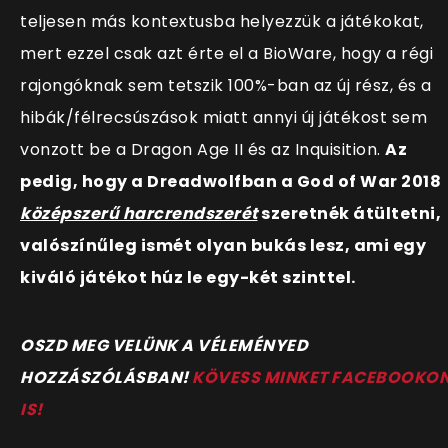
teljesen más kontextusba helyezzük a játékokat,
mert ezzel csak azt érte el a BioWare, hogy a régi
rajongóknak sem tetszik 100%-ban az új rész, és a
hibák/félrecsúszások miatt annyi új játékost sem
vonzott be a Dragon Age II és az Inquisition.
Az
pedig, hogy a Dreadwolfban a God of War 2018
középszerű harcrendszerét
szeretnék átültetni,
valószínűleg ismét olyan bukás lesz, ami egy
kiváló játékot húz le egy-két szinttel.
OSZD MEG VELÜNK A VÉLEMÉNYED
HOZZÁSZÓLÁSBAN!
KÖVESS MINKET FACEBOOKO
IS!