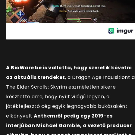
A BioWare be is vallotta, hogy szeretik követni
az aktuális trendeket
, a Dragon Age Inquisitiont a
The Elder Scrolls: Skyrim eszméletlen sikere
késztette arra, hogy nyílt világú legyen, a
játékfejlesztő cég egyik legnagyobb bukásaként
elkönyvelt
Anthemről pedig egy 2019-es
interjúban Michael Gamble, a vezető producer