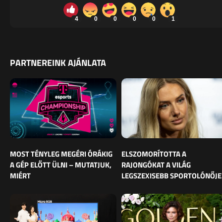
4
0
0
0
0
1
PARTNEREINK AJÁNLATA
MOST TÉNYLEG MEGÉRI ÓRÁKIG
ELSZOMORÍTOTTA A
A GÉP ELŐTT ÜLNI – MUTATJUK,
RAJONGÓKAT A VILÁG
MIÉRT
LEGSZEXISEBB SPORTOLÓNŐJE