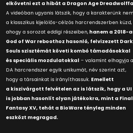
elkövetni ezt a hibát a Dragon Age Dreadwolffa
A videóban ugyanis látszik, hogy a karakterünk ne
a klasszikus kijelölős-célzós harcrendszerben küzd,
ahogy a sorozat eddigi részeiben,
hanem a 2018-a
God of War reboothoz hasonló, felvizezett Dark
Souls szisztémát követi kombó támadásokkal
és speciális mozdulatokkal
– valamint elhagyja 
DA harcrendszer egyik unikumát, név szerint azt,
hogy a társainkat is irányíthassuk.
Emellett
a kiszivárgott felvételen az is látszik, hogy a UI
is jobban hasonlít olyan játékokra, mint a Final
Fantasy XV, tehát a BioWare tényleg minden
eszközt megragad.