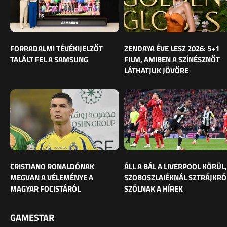
FORRADALMI TÉVÉKIJELZŐT
ZENDAYA ÉVE LESZ 2026: 5+1
TALÁLT FEL A SAMSUNG
FILM, AMIBEN A SZÍNÉSZNŐT
LÁTHATJUK JÖVŐRE
CRISTIANO RONALDÓNAK
ÁLL A BÁL A LIVERPOOL KÖRÜL,
MEGVAN A VÉLEMÉNYE A
SZOBOSZLAIÉKNÁL SZTRÁJKRÓ
MAGYAR FOCISTÁRÓL
SZÓLNAK A HÍREK
GAMESTAR