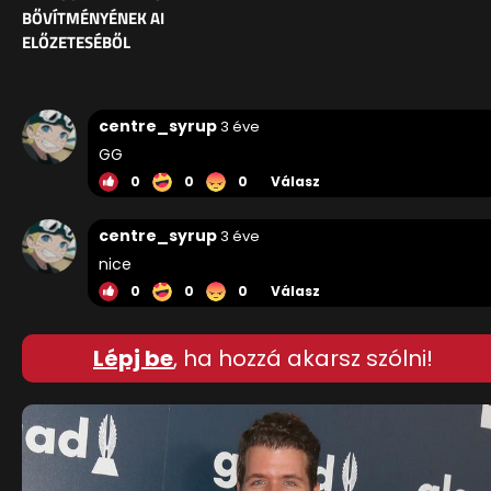
BŐVÍTMÉNYÉNEK AI
ELŐZETESÉBŐL
centre_syrup
3 éve
GG
0
0
0
Válasz
centre_syrup
3 éve
nice
0
0
0
Válasz
Lépj be
, ha hozzá akarsz szólni!