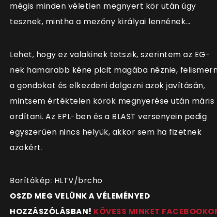
mégis minden véletlen megnyert kör után úgy
tesznek, mintha a mezőny királyai lennének...
Lehet, hogy ez valakinek tetszik, szerintem az EG-
nek hamarabb kéne picit magába néznie, felismern
a gondokat és elkezdeni dolgozni azok javításán,
mintsem értéktelen körök megnyerése után máris
ordítani. Az EPL-ben és a BLAST versenyein pedig
egyszerűen nincs helyük, akkor sem ha fizetnek
azokért.
Borítókép: HLTV/brcho
OSZD MEG VELÜNK A VÉLEMÉNYED
HOZZÁSZÓLÁSBAN!
KÖVESS MINKET FACEBOOKO