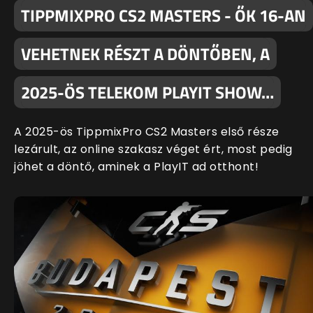
TIPPMIXPRO CS2 MASTERS - ŐK 16-AN
VEHETNEK RÉSZT A DÖNTŐBEN, A
2025-ÖS TELEKOM PLAYIT SHOW…
A 2025-ös TippmixPro CS2 Masters első része
lezárult, az online szakasz véget ért, most pedig
jöhet a döntő, aminek a PlayIT ad otthont!