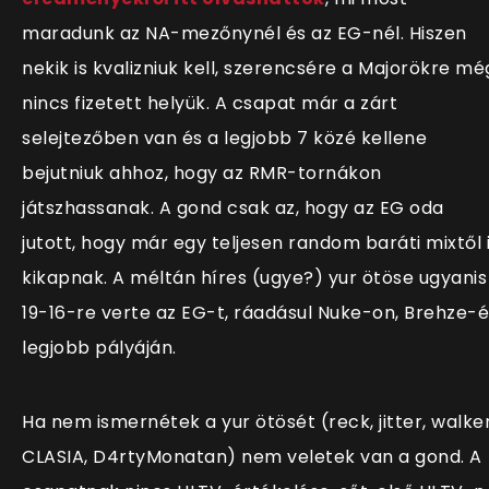
maradunk az NA-mezőnynél és az EG-nél. Hiszen
nekik is kvalizniuk kell, szerencsére a Majorökre mé
nincs fizetett helyük. A csapat már a zárt
selejtezőben van és a legjobb 7 közé kellene
bejutniuk ahhoz, hogy az RMR-tornákon
játszhassanak. A gond csak az, hogy az EG oda
jutott, hogy már egy teljesen random baráti mixtől 
kikapnak. A méltán híres (ugye?) yur ötöse ugyanis
19-16-re verte az EG-t, ráadásul Nuke-on, Brehze-
legjobb pályáján.
Ha nem ismernétek a yur ötösét (reck, jitter, walker
CLASIA, D4rtyMonatan) nem veletek van a gond. A