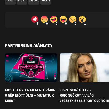
#BLAST
#CSGO
#esport
#Major
3
0
0
0
0
1
PARTNEREINK AJÁNLATA
MOST TÉNYLEG MEGÉRI ÓRÁKIG
ELSZOMORÍTOTTA A
A GÉP ELŐTT ÜLNI – MUTATJUK,
RAJONGÓKAT A VILÁG
MIÉRT
LEGSZEXISEBB SPORTOLÓNŐJE