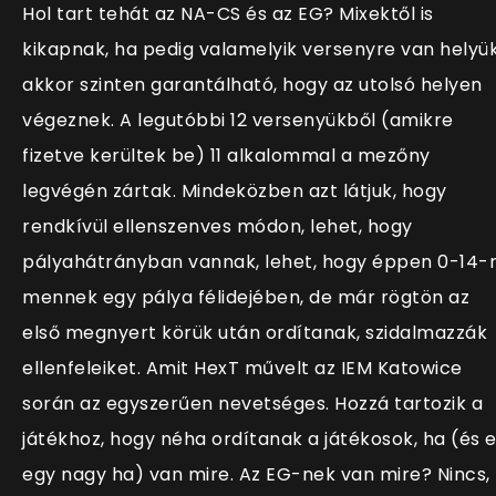
Hol tart tehát az NA-CS és az EG? Mixektől is
kikapnak, ha pedig valamelyik versenyre van helyük
akkor szinten garantálható, hogy az utolsó helyen
végeznek. A legutóbbi 12 versenyükből (amikre
fizetve kerültek be) 11 alkalommal a mezőny
legvégén zártak. Mindeközben azt látjuk, hogy
rendkívül ellenszenves módon, lehet, hogy
pályahátrányban vannak, lehet, hogy éppen 0-14-
mennek egy pálya félidejében, de már rögtön az
első megnyert körük után ordítanak, szidalmazzák
ellenfeleiket. Amit HexT művelt az IEM Katowice
során az egyszerűen nevetséges. Hozzá tartozik a
játékhoz, hogy néha ordítanak a játékosok, ha (és 
egy nagy ha) van mire. Az EG-nek van mire? Nincs,