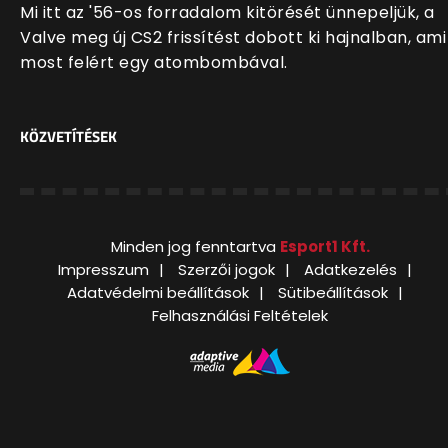
Mi itt az '56-os forradalom kitörését ünnepeljük, a
Valve meg új CS2 frissítést dobott ki hajnalban, ami
most felért egy atombombával.
KÖZVETÍTÉSEK
Minden jog fenntartva
Esport1 Kft.
Impresszum
Szerzői jogok
Adatkezelés
Adatvédelmi beállítások
Sütibeállítások
Felhasználási Feltételek