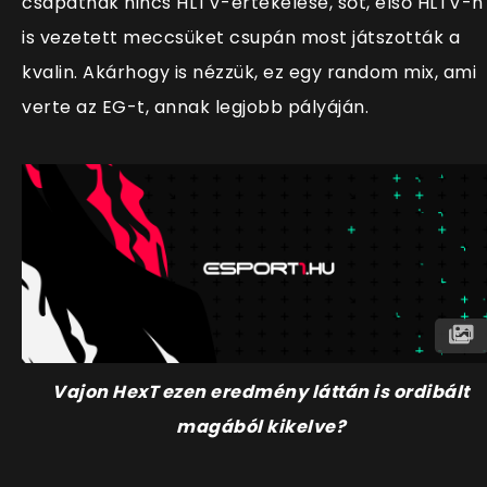
csapatnak nincs HLTV-értékelése, sőt, első HLTV-n
is vezetett meccsüket csupán most játszották a
kvalin. Akárhogy is nézzük, ez egy random mix, ami
verte az EG-t, annak legjobb pályáján.
Vajon HexT ezen eredmény láttán is ordibált
magából kikelve?