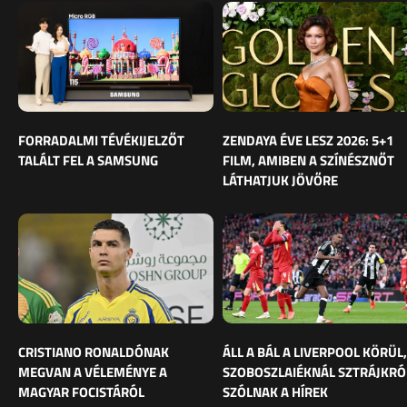
FORRADALMI TÉVÉKIJELZŐT
ZENDAYA ÉVE LESZ 2026: 5+1
TALÁLT FEL A SAMSUNG
FILM, AMIBEN A SZÍNÉSZNŐT
LÁTHATJUK JÖVŐRE
CRISTIANO RONALDÓNAK
ÁLL A BÁL A LIVERPOOL KÖRÜL,
MEGVAN A VÉLEMÉNYE A
SZOBOSZLAIÉKNÁL SZTRÁJKRÓ
MAGYAR FOCISTÁRÓL
SZÓLNAK A HÍREK