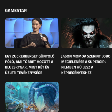
GAMESTAR
EGY ZUCKERBERGET GÚNYOLÓ
JASON MOMOA SZERINT LOBO
PÓLÓ, AMI TÖBBET HOZOTT A
MEGJELENÉSE A SUPERGIRL-
BLUESKYNAK, MINT KÉT ÉV
FILMBEN HŰ LESZ A
ÜZLETI TEVÉKENYSÉGE
KÉPREGÉNYEKHEZ