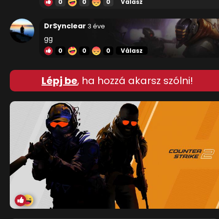
0
0
0
Válasz
DrSynclear
3 éve
gg
0
0
0
Válasz
Lépj be
, ha hozzá akarsz szólni!