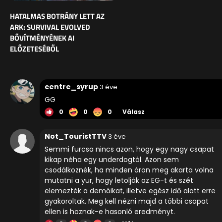
HATALMAS BOTRÁNY LETT AZ
ARK: SURVIVAL EVOLVED
BŐVÍTMÉNYÉNEK AI
ELŐZETESÉBŐL
centre_syrup
3 éve
GG
0
0
0
Válasz
Not_TouristTTV
3 éve
Semmi furcsa nincs azon, hogy egy nagy csapat
kikap néha egy underdogtól. Azon sem
csodálkoznék, ha minden áron meg akarta volna
mutatni a yur, hogy letolják az EG-t és szét
elemezték a demóikat, illetve egész idő alatt erre
gyakoroltak. Meg kell nézni majd a többi csapat
ellen is hoznak-e hasonló eredményt.