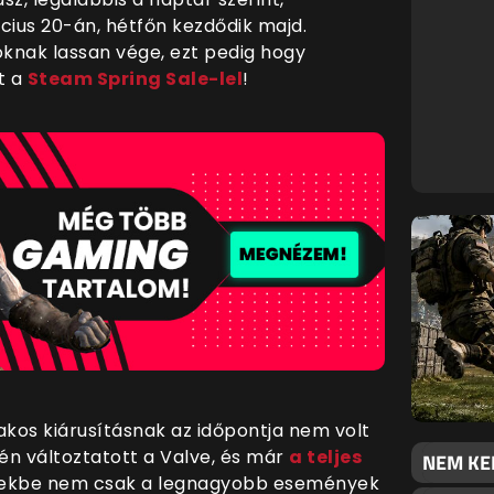
ius 20-án, hétfőn kezdődik majd.
poknak lassan vége, ezt pedig hogy
t a
Steam Spring Sale-lel
!
kos kiárusításnak az időpontja nem volt
vén változtatott a Valve, és már
a teljes
NEM KE
zekbe nem csak a legnagyobb események