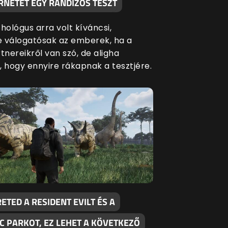
RNETET EGY RANDIZÓS TESZT
hológus arra volt kíváncsi,
 válogatósak az emberek, ha a
tnereikről van szó, de aligha
, hogy ennyire rákapnak a tesztjére.
ETED A RESIDENT EVILT ÉS A
C PARKOT, EZ LEHET A KÖVETKEZŐ