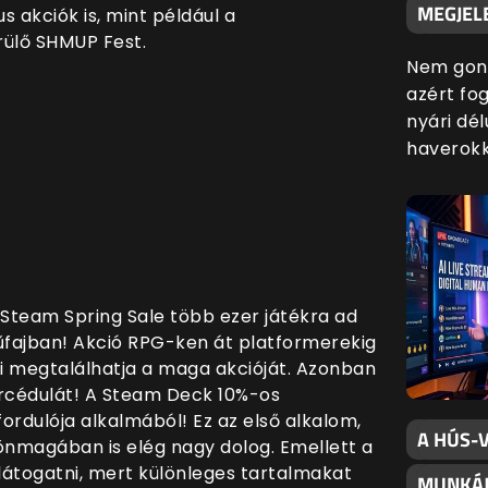
MEGJELE
 akciók is, mint például a
ülő SHMUP Fest.
Nem gond
azért fog
nyári dé
haverokk
 Steam Spring Sale több ezer játékra ad
ajban! Akció RPG-ken át platformerekig
i megtalálhatja a maga akcióját. Azonban
rcédulát! A Steam Deck 10%-os
rdulója alkalmából! Ez az első alkalom,
A HÚS-V
nmagában is elég nagy dolog. Emellett a
látogatni, mert különleges tartalmakat
MUNKÁJ