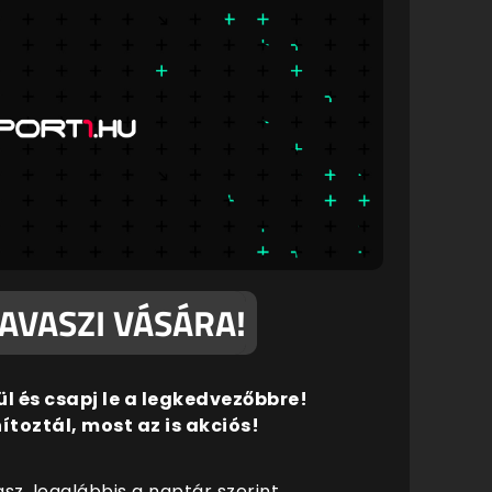
AVASZI VÁSÁRA!
l és csapj le a legkedvezőbbre!
toztál, most az is akciós!
z, legalábbis a naptár szerint,