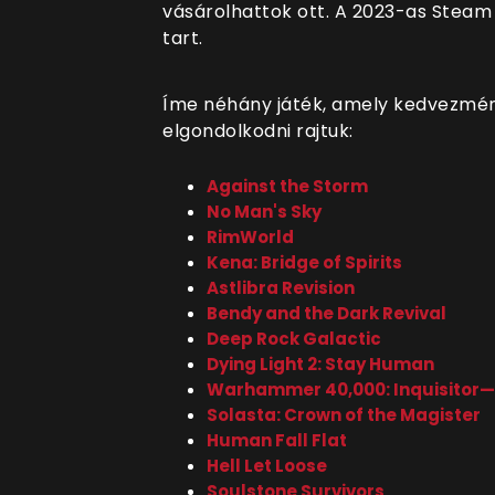
vásárolhattok ott. A 2023-as Steam 
tart.
Íme néhány játék, amely kedvezmén
elgondolkodni rajtuk:
Against the Storm
No Man's Sky
RimWorld
Kena: Bridge of Spirits
Astlibra Revision
Bendy and the Dark Revival
Deep Rock Galactic
Dying Light 2: Stay Human
Warhammer 40,000: Inquisitor
Solasta: Crown of the Magister
Human Fall Flat
Hell Let Loose
Soulstone Survivors