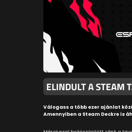
ELINDULT A STEAM T
Válogass a több ezer ajánlat közü
Amennyiben a Steam Deckre is áhí
Márciussal beköszöntött ránk a tavas