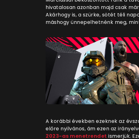
hivatalosan azonban majd csak márc
Akárhogy is, a szürke, sötét téli na
máshogy ünnepelhetnénk meg, min
A korábbi években ezeknek az évsza
előre nyilvános, ám ezen az irányel
2023-as menetrendet
ismerjük. E