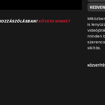
KEDVEN
Miközben
 HOZZÁSZÓLÁSBAN!
KÖVESS MINKET
is lenyúz
videóját
minden 
szerencs
sikítás.
KÖZVETÍTÉ