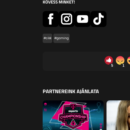
KÖVESS MINKET!
#cikk
#gaming
5
1
PARTNEREINK AJÁNLATA