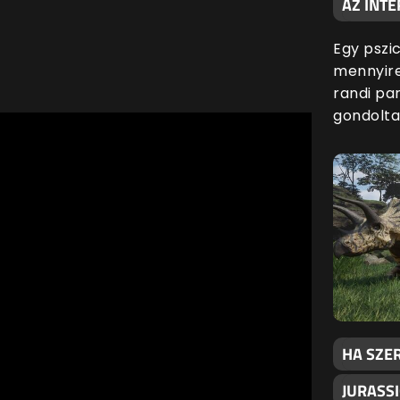
AZ INTE
Egy pszic
mennyire
randi par
gondolta
HA SZER
JURASSI