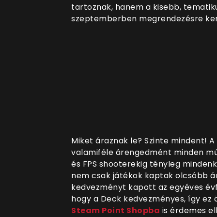
tartoznak, hanem a kisebb, tematikus
szeptemberben megrendezésre ker
Miket áraznak le? Szinte mindent! A
valamiféle árengedmént minden műf
és FPS shooterekig tényleg mindenk
nem csak játékok kaptak olcsóbb á
kedvezményt kapott az egyéves évfo
hogy a Deck kedvezményes, így ez ö
Steam Point Shopba
is érdemes el