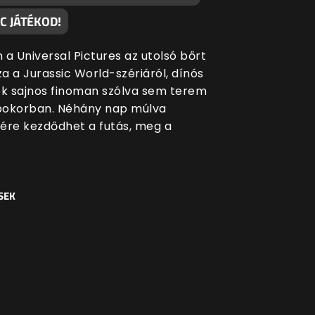
C JÁTÉKOD!
 a Universal Pictures az utolsó bőrt
za a Jurassic World-szériáról, dínós
ék sajnos finoman szólva sem terem
bokorban. Néhány nap múlva
ére kezdődhet a futás, meg a
SEK