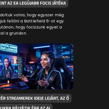
NT AZ EA LEGÚJABB FOCIS JÁTÉKA
oltuk volna, hogy egyszer még
juk fellőni a Battlefield 6-ot egy
lutánon, hogy focizzunk egyet a
al a grundon.
ÉR STREAMEREK IDEJE LEJÁRT, AZ Ő
UKRA PÁLYÁZIK ÉPP AZ AI