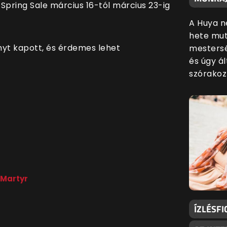
Spring Sale március 16-tól március 23-ig
A Huya n
hete mut
yt kapott, és érdemes lehet
mestersé
és úgy ál
szórakoz
—Martyr
ÍZLÉSFI