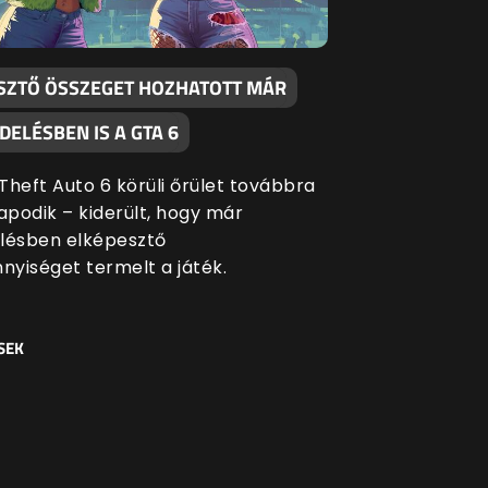
SZTŐ ÖSSZEGET HOZHATOTT MÁR
ELÉSBEN IS A GTA 6
Theft Auto 6 körüli őrület továbbra
apodik – kiderült, hogy már
lésben elképesztő
yiséget termelt a játék.
SEK