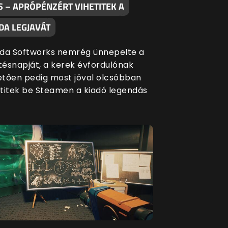
S – APRÓPÉNZÉRT VIHETITEK A
DA LEGJAVÁT
da Softworks nemrég ünnepelte a
etésnapját, a kerek évfordulónak
tően pedig most jóval olcsóbban
titek be Steamen a kiadó legendás