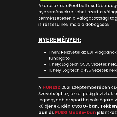
Akárcsak az eFootball esetében, úg
nyereményekre tehet szert a válog
természetesen a válogatottsági ta
is részesülnek majd a dobogósok.
NYEREMÉNYEK:
I. hely: Részvétel az IESF világbajn
fülhallgató
II. hely: Logitech G535 vezeték nélkü
III. hely: Logitech G435 vezeték nélk
A
HUNESZ
2021 szeptemberében csa
Szövetséghez, ezzel pedig kivívták o
legnagyobb e-sportbajnokságaira v
küldjenek. Idén
CS:GO-ban, Tekken 
ban
és
PUBG Mobile-ban
jelentkez