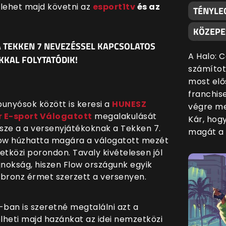
lehet majd követni az
esport1tv
és az
TÉNYLE
KÖZEPE
A TEKKEN 7 NEVEZÉSSEL KAPCSOLATOS
A Halo: 
KAL FOLYTATÓDIK!
számítot
most elő
franchis
s bunyósok között is keresi a
HUNESZ
végre me
 E-sport Válogatott
megalakulását
Kár, hog
ze a a versenyjátékoknak a Tekken 7.
magát a 
ow húzhatta magára a válogatott mezét
közi porondon. Tavaly kivételesen jól
jnokság, hiszen Flow országunk egyik
 bronz érmet szerzett a versenyen.
ban is szeretné megtalálni azt a
lheti majd hazánkat az idei nemzetközi