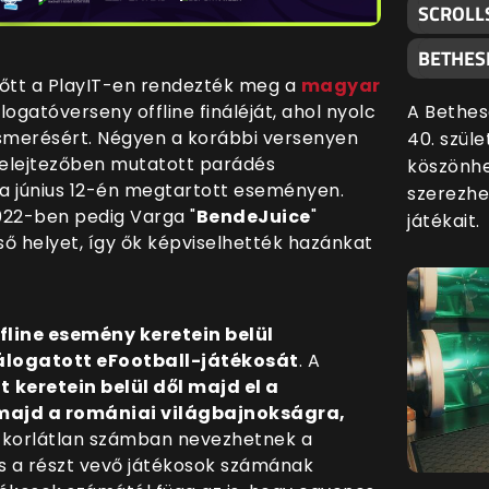
SCROLL
BETHES
lőtt a PlayIT-en rendezték meg a
magyar
A Bethes
logatóverseny offline fináléját, ahol nyolc
ismerésért. Négyen a korábbi versenyen
40. szül
selejtezőben mutatott parádés
köszönhe
 a június 12-én megtartott eseményen.
szerezhe
2022-ben pedig Varga "
BendeJuice
"
játékait.
 helyet, így ők képviselhették hazánkat
fline esemény keretein belül
Válogatott eFootball-játékosát
. A
t
keretein belül dől majd el a
majd a romániai világbajnokságra,
 korlátlan számban nevezhetnek a
tás a részt vevő játékosok számának