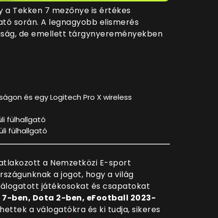
y a Tekken 7 mezőnye is értékes
ató során. A legnagyobb elismerés
gság, de emellett tárgynyereményekben
okságon és egy Logitech Pro X wireless
li fülhallgató
üli fülhallgató
tlakozott a Nemzetközi E-sport
rszágunknak a jogot, hogy a világ
álogatott játékosokat és csapatokat
7-ben, Dota 2-ben, eFootball 2023-
hettek a válogatókra és ki tudja, sikeres