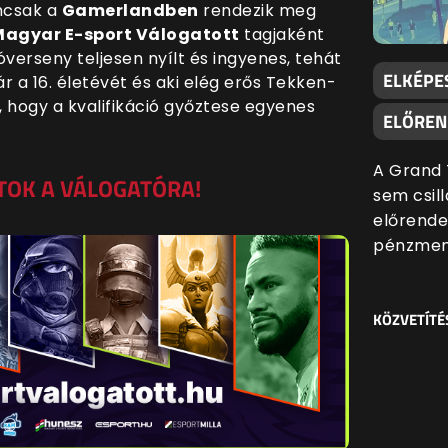
ncsak a
Gamerlandben
rendezik meg
agyar E-sport Válogatott
tagjaként
erseny teljesen nyílt és ingyenes, tehát
ELKÉPE
ár a 16. életévét és aki elég erős Tekken-
, hogy a kvalifikáció győztese egyenes
ELŐREND
A Grand 
TOK A VÁLOGATÓRA!
sem csill
előrende
pénzmenn
KÖZVETÍTÉ