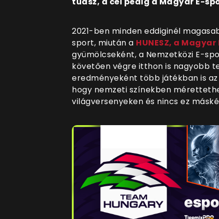
tudsz, a cél pedig a Magyar E-sp
2021-ben minden eddiginél magasab
sport, miután a
HUNESZ, a Magyar 
gyümölcseként, a Nemzetközi E-spor
követően végre itthon is nagyobb t
eredményeként több játékban is az 
hogy nemzeti színekben méretteth
világversenyeken és nincs ez máské