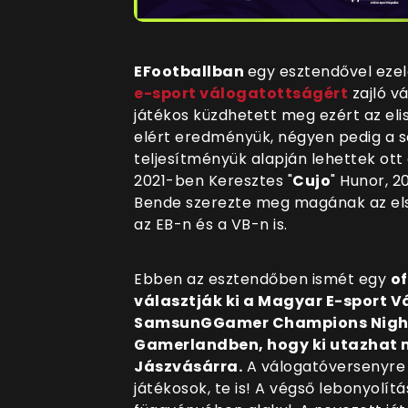
EFootballban
egy esztendővel eze
e-sport válogatottságért
zajló vá
játékos küzdhetett meg ezért az el
elért eredményük, négyen pedig a 
teljesítményük alapján lehettek ott
2021-ben Keresztes "
Cujo
" Hunor, 
Bende szerezte meg magának az első
az EB-n és a VB-n is.
Ebben az esztendőben ismét egy
of
választják ki a Magyar E-sport 
SamsunGGamer
Champions Nigh
Gamerlandben, hogy ki utazhat 
Jászvásárra.
A válogatóversenyre
játékosok, te is! A végső lebonyolí