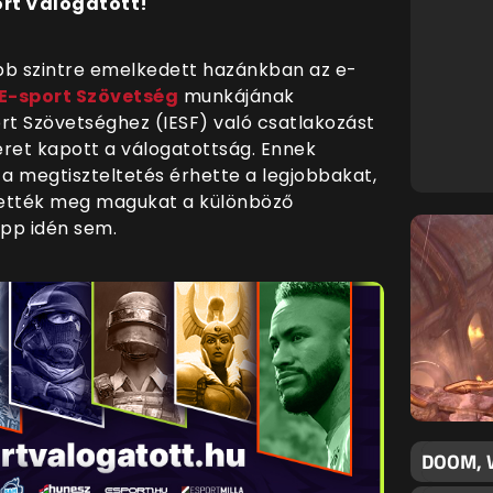
ort Válogatott!
b szintre emelkedett hazánkban az e-
E-sport Szövetség
munkájának
t Szövetséghez (IESF) való csatlakozást
eret kapott a válogatottság. Ennek
a megtiszteltetés érhette a legjobbakat,
ették meg magukat a különböző
pp idén sem.
DOOM, 