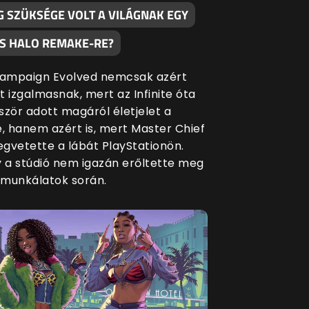
G SZÜKSÉGE VOLT A VILÁGNAK EGY
S HALO REMAKE-RE?
Campaign Evolved nemcsak azért
t izgalmasnak, mert az Infinite óta
ször adott magáról életjelet a
e, hanem azért is, mert Master Chief
gvetette a lábát PlayStationön.
y a stúdió nem igazán erőltette meg
munkálatok során.