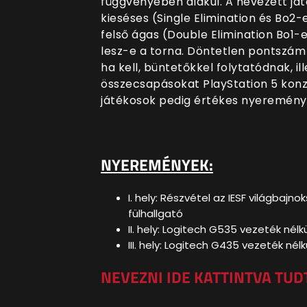
függvényében alakul. A nevezett ját
kieséses (Single Elimination és Bo2
felső ágas (Double Elimination Bo
lesz-e a torna. Döntetlen pontszám
ha kell, büntetőkkel folytatódnak, il
összecsapásokat PlayStation 5 konzo
játékosok pedig értékes nyeremén
NYEREMÉNYEK:
I. hely: Részvétel az IESF világbajn
fülhallgató
II. hely: Logitech G535 vezeték nélkü
III. hely: Logitech G435 vezeték nélk
NEVEZNI IDE KATTINTVA TU