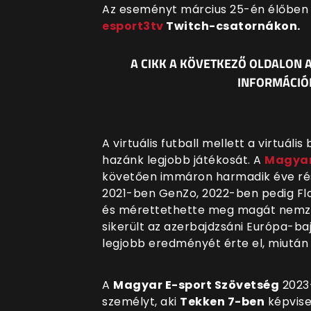
Az eseményt március 25-én élőben 
esport3tv
Twitch-csatornákon.
A CIKK A KÖVETKEZŐ OLDALON 
INFORMÁCIÓK
A virtuális futball mellett a virtuáli
hazánk legjobb játékosát. A
Magyar
követően immáron harmadik éve rés
2021-ben GenZo, 2022-ben pedig Fl
és mérettethette meg magát nemzet
sikerült az azerbajdzsáni Európa-ba
legjobb eredményét érte el, miután
A
Magyar E-sport Szövetség
2023-
személyt, aki
Tekken 7-ben
képvise