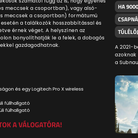
ékosok számától függ az is, hogy egyenes
HA 9000
-es meccsek a csoportban), vagy alsó-
1-es meccsek a csoportban) formátumú
CSAPNÁ
 esetén a találkozók hosszabbítással és
letve érnek véget. A helyszínen az
TÚLÉLŐJ
lon bonyolíthatják le a felek, a dobogós
yekkel gazdagodhatnak.
A 2021-b
azoknak f
a Subnau
okságon és egy Logitech Pro X wireless
li füllhallgató
üli fülhallgató
DTOK A VÁLOGATÓRA
!