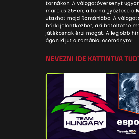
tornákon. A válogatóversenyt ugya
március 25-én, a torna győztese a
M
utazhat majd Romániába. A válogatóv
bárki jelentkezhet, aki betöltötte m
játékosnak érzi magát. A legjobb hír
ágon ki jut a romániai eseményre!
NEVEZNI IDE KATTINTVA TUD