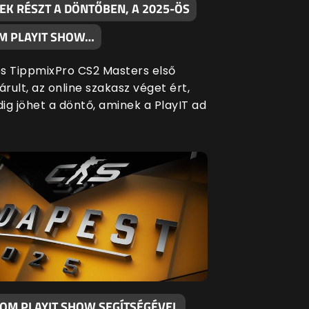
EK RÉSZT A DÖNTŐBEN, A 2025-ÖS
M PLAYIT SHOW…
s TippmixPro CS2 Masters első
árult, az online szakasz véget ért,
ig jöhet a döntő, aminek a PlayIT ad
KOM PLAYIT SHOW SEGÍTSÉGÉVEL