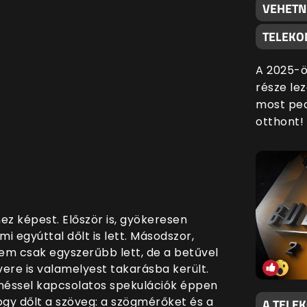
VEHETN
TELEKO
A 2025-ö
része lez
most ped
otthont!
ihez képest. Először is, gyökeresen
i egyúttal dőlt is lett. Másodszor,
 Nem csak egyszerűbb lett, de a betűvel
ere is valamelyest takarásba került.
néssel kapcsolatos spekulációk éppen
ogy dőlt a szöveg: a szögmérőket és a
A TELE