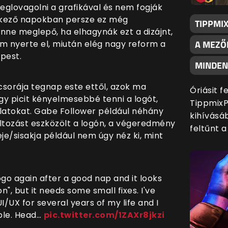
eglovagolni a grafikával és nem fogják
tkező napokban persze ez még
TIPPMI
nne meglepő, ha elhagynák ezt a dizájnt,
A MEZŐ
 nyerte el, miután elég nagy reform a
pest.
MINDENK
acsorája tegnap este ettől, azok ma
Óriásit 
gy picit kényelmesebbé tenni a logót,
TippmixP
rlatokat. Gabe Follower például néhány
kihívásáb
áltozást eszközölt a logón, a végeredmény
feltűnt 
e/sisakja például nem úgy néz ki, mint
go again after a good nap and it looks
ion", but it needs some small fixes. I've
/UX for several years of my life and I
ble. Head…
pic.twitter.com/1ZAXr8jkzi