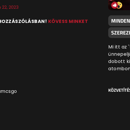
 22, 2023
MINDEN
 HOZZÁSZÓLÁSBAN!
KÖVESS MINKET
SZEREZN
Mi itt az
ünnepeljü
dobott k
atombom
KÖZVETÍTÉ
umcsgo