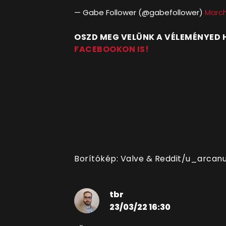
— ‎Gabe Follower (@gabefollower)
March
OSZD MEG VELÜNK A VÉLEMÉNYED
FACEBOOKON IS!
Borítókép: Valve &
Reddit/u_arcan
tbr
23/03/22 16:30