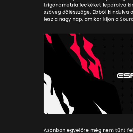
trigonometria leckéket leporolva k
szöveg dőlésszöge. Ebből kiindulva a
lesz a nagy nap, amikor kijön a Sour
Azonban egyelőre még nem tűnt fel a