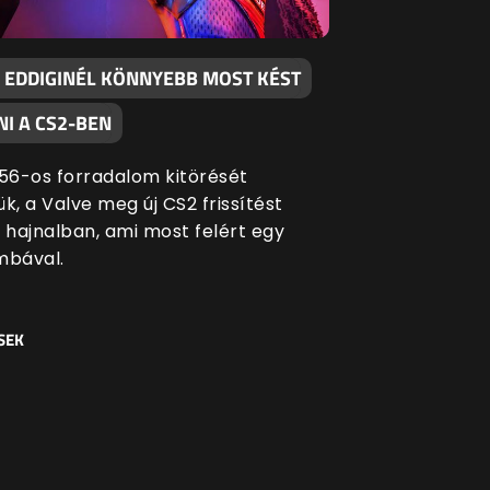
 EDDIGINÉL KÖNNYEBB MOST KÉST
I A CS2-BEN
 '56-os forradalom kitörését
k, a Valve meg új CS2 frissítést
i hajnalban, ami most felért egy
bával.
SEK