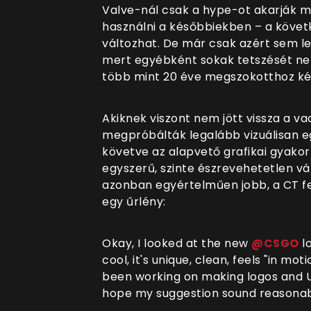
Valve-nál csak a hype-ot akarják m
használni a későbbiekben – a köve
változhat. De már csak azért sem le
mert egyébként sokak tetszését nem
több mint 20 éve megszokotthoz ké
Akiknek viszont nem jött vissza a v
megpróbálták legalább vizuálisan e
követve az alapvető grafikai gyako
egyszerű, szinte észrevehetetlen v
azonban egyértelműen jobb, a CT fej
egy űrlény:
Okay, I looked at the new
@CSGO
lo
cool, it's unique, clean, feels "in mot
been working on making logos and UI
hope my suggestion sound reasona