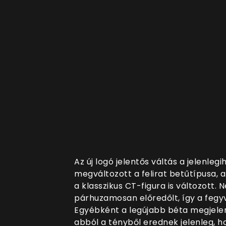
Az új logó jelentős váltás a jelenleg
megváltozott a felirat betűtípusa, am
a klasszikus CT-figura is változott.
párhuzamosan előredőlt, így a fegyv
Egyébként a legújabb béta megjele
abból a tényből erednek jelenleg, h