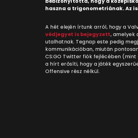
bebizonyította, hogy a középisk
haszna a trigonometriának. Az i
A hét elején írtunk arról, hogy a Va
védjegyet is bejegyzett
, amelyek a
utalhatnak. Tegnap este pedig megje
kommunikációban, miután pontosan n
CS:GO Twitter fiók fejlécében (mint 
a hírt erősíti, hogy a játék egyszerű
Offensive rész nélkül.