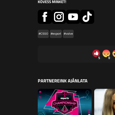
KÖVESS MINKET!
#CSGO
#esport
#valve
5
0
PARTNEREINK AJÁNLATA