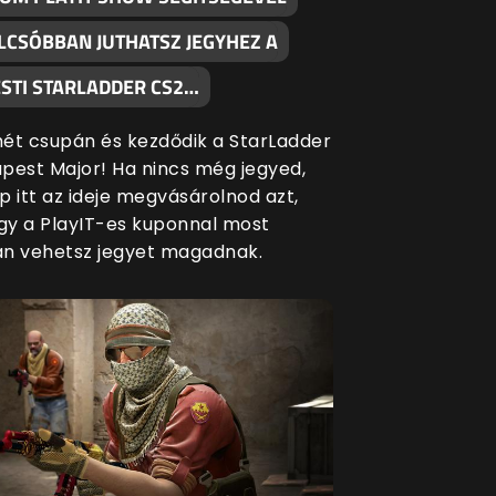
LCSÓBBAN JUTHATSZ JEGYHEZ A
STI STARLADDER CS2…
ét csupán és kezdődik a StarLadder
pest Major! Ha nincs még jegyed,
p itt az ideje megvásárolnod azt,
ogy a PlayIT-es kuponnal most
n vehetsz jegyet magadnak.