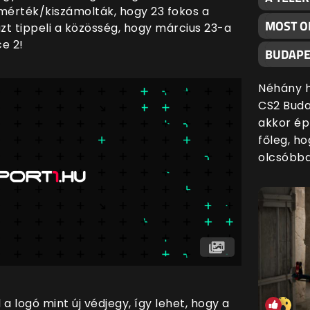
imérték/kiszámolták, hogy 23 fokos a
MOST O
zt tippeli a közösség, hogy március 23-a
ce 2!
BUDAPE
Néhány h
CS2 Buda
akkor ép
főleg, h
olcsóbba
 logó mint új védjegy, így lehet, hogy a