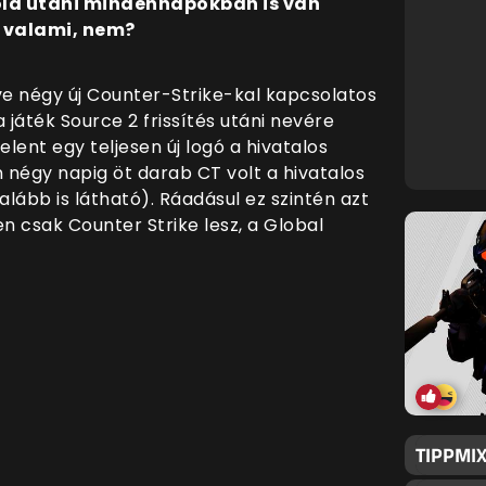
ola utáni mindennapokban is van
s valami, nem?
lve négy új Counter-Strike-kal kapcsolatos
 játék Source 2 frissítés utáni nevére
lent egy teljesen új logó a hivatalos
égy napig öt darab CT volt a hivatalos
alább is látható). Ráadásul ez szintén azt
en csak Counter Strike lesz, a Global
TIPPMIX