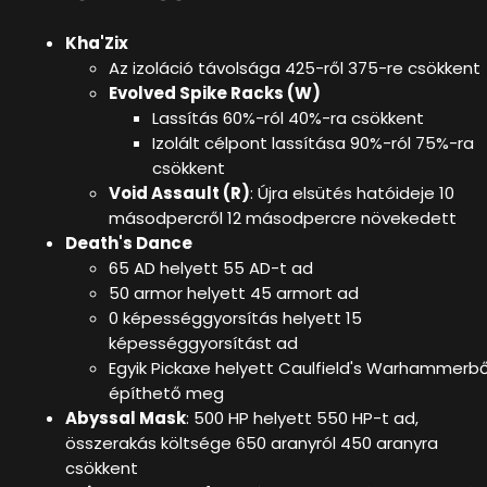
Kha'Zix
Az izoláció távolsága 425-ről 375-re csökkent
Evolved Spike Racks (W)
Lassítás 60%-ról 40%-ra csökkent
Izolált célpont lassítása 90%-ról 75%-ra
csökkent
Void Assault (R)
: Újra elsütés hatóideje 10
másodpercről 12 másodpercre növekedett
Death's Dance
65 AD helyett 55 AD-t ad
50 armor helyett 45 armort ad
0 képességgyorsítás helyett 15
képességgyorsítást ad
Egyik Pickaxe helyett Caulfield's Warhammerbő
építhető meg
Abyssal Mask
: 500 HP helyett 550 HP-t ad,
összerakás költsége 650 aranyról 450 aranyra
csökkent