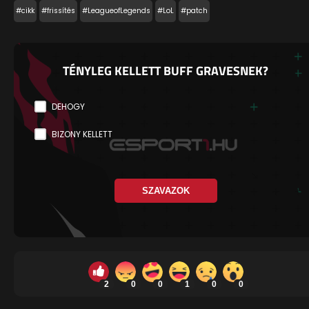
#cikk
#frissítés
#LeagueofLegends
#LoL
#patch
TÉNYLEG KELLETT BUFF GRAVESNEK?
DEHOGY
BIZONY KELLETT
SZAVAZOK
2
0
0
1
0
0