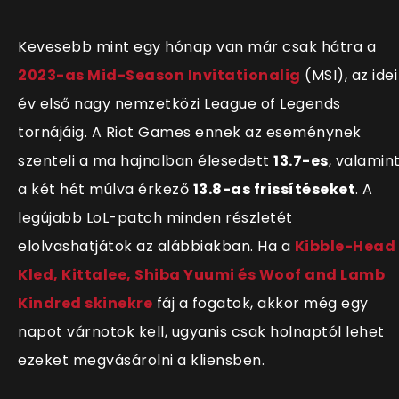
Kevesebb mint egy hónap van már csak hátra a
2023-as Mid-Season Invitationalig
(MSI), az idei
év első nagy nemzetközi League of Legends
tornájáig. A Riot Games ennek az eseménynek
szenteli a ma hajnalban élesedett
13.7-es
, valamin
a két hét múlva érkező
13.8-as frissítéseket
. A
legújabb LoL-patch minden részletét
elolvashatjátok az alábbiakban. Ha a
Kibble-Head
Kled, Kittalee, Shiba Yuumi és Woof and Lamb
Kindred skinekre
fáj a fogatok, akkor még egy
napot várnotok kell, ugyanis csak holnaptól lehet
ezeket megvásárolni a kliensben.