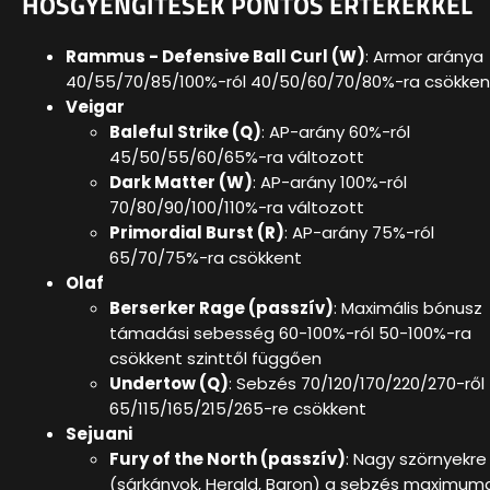
HŐSGYENGÍTÉSEK PONTOS ÉRTÉKEKKEL
Rammus - Defensive Ball Curl (W)
: Armor aránya
40/55/70/85/100%-ról 40/50/60/70/80%-ra csökken
Veigar
Baleful Strike (Q)
: AP-arány 60%-ról
45/50/55/60/65%-ra változott
Dark Matter (W)
: AP-arány 100%-ról
70/80/90/100/110%-ra változott
Primordial Burst (R)
: AP-arány 75%-ról
65/70/75%-ra csökkent
Olaf
Berserker Rage (passzív)
: Maximális bónusz
támadási sebesség 60-100%-ról 50-100%-ra
csökkent szinttől függően
Undertow (Q)
: Sebzés 70/120/170/220/270-ről
65/115/165/215/265-re csökkent
Sejuani
Fury of the North (passzív)
: Nagy szörnyekre
(sárkányok, Herald, Baron) a sebzés maximum