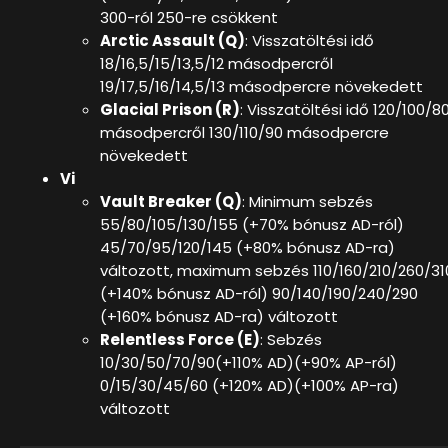
300-ról 250-re csökkent
Arctic Assault (Q)
: Visszatöltési idő
18/16,5/15/13,5/12 másodpercről
19/17,5/16/14,5/13 másodpercre növekedett
Glacial Prison (R)
: Visszatöltési idő 120/100/8
másodpercről 130/110/90 másodpercre
növekedett
Vi
Vault Breaker (Q)
: Minimum sebzés
55/80/105/130/155 (+70% bónusz AD-ról)
45/70/95/120/145 (+80% bónusz AD-ra)
változott, maximum sebzés
110/160/210/260/31
(+140% bónusz AD-ról) 90/140/190/240/290
(+160% bónusz AD-ra) változott
Relentless Force (E)
: Sebzés
10/30/50/70/90(+110% AD)(+90% AP-ról)
0/15/30/45/60 (+120% AD)(+100% AP-ra)
változott