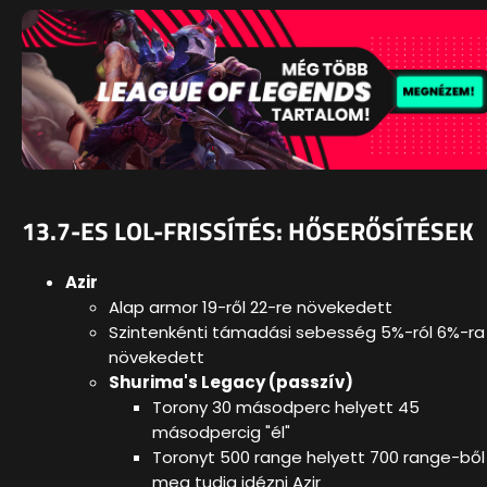
13.7-ES LOL-FRISSÍTÉS: HŐSERŐSÍTÉSEK
Azir
Alap armor 19-ről 22-re növekedett
Szintenkénti támadási sebesség 5%-ról 6%-ra
növekedett
Shurima's Legacy (passzív)
Torony 30 másodperc helyett 45
másodpercig "él"
Toronyt 500 range helyett 700 range-ből
meg tudja idézni Azir