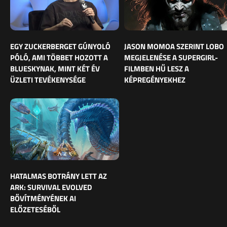
EGY ZUCKERBERGET GÚNYOLÓ
JASON MOMOA SZERINT LOBO
PÓLÓ, AMI TÖBBET HOZOTT A
MEGJELENÉSE A SUPERGIRL-
BLUESKYNAK, MINT KÉT ÉV
FILMBEN HŰ LESZ A
ÜZLETI TEVÉKENYSÉGE
KÉPREGÉNYEKHEZ
HATALMAS BOTRÁNY LETT AZ
ARK: SURVIVAL EVOLVED
BŐVÍTMÉNYÉNEK AI
ELŐZETESÉBŐL