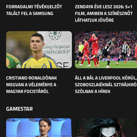
FORRADALMI TÉVÉKIJELZŐT
ZENDAYA ÉVE LESZ 2026: 5+1
TALÁLT FEL A SAMSUNG
FILM, AMIBEN A SZÍNÉSZNŐT
LÁTHATJUK JÖVŐRE
CRISTIANO RONALDÓNAK
ÁLL A BÁL A LIVERPOOL KÖRÜL,
MEGVAN A VÉLEMÉNYE A
SZOBOSZLAIÉKNÁL SZTRÁJKRÓ
MAGYAR FOCISTÁRÓL
SZÓLNAK A HÍREK
GAMESTAR