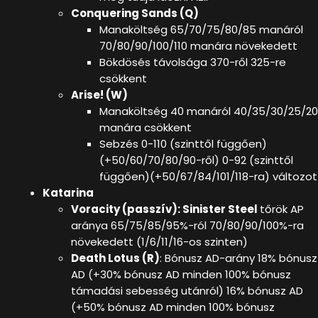
Conquering Sands (Q)
Manaköltség 65/70/75/80/85 manáról
70/80/90/100/110 manára növekedett
Bökdösés távolsága 370-ről 325-re
csökkent
Arise! (W)
Manaköltség 40 manáról 40/35/30/25/20
manára csökkent
Sebzés 0-110 (szinttől függően)
(+50/60/70/80/90-ről) 0-92 (szinttől
függően)(+50/67/84/101/118-ra) változot
Katarina
Voracity (passzív): Sinister Steel
tőrök AP
aránya 65/75/85/95%-ról 70/80/90/100%-ra
növekedett (1/6/11/16-os szinten)
Death Lotus (R)
: Bónusz AD-arány 18% bónusz
AD (+30% bónusz AD minden 100% bónusz
támadási sebesség utánról) 16% bónusz AD
(+50% bónusz AD minden 100% bónusz