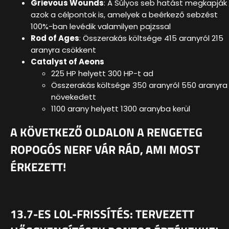
Grievous Wounds
: A Súlyos seb hatást megkapják
azok a célpontok is, amelyek a beérkező sebzést
100%-ban levédik valamilyen pajzssal
Rod of Ages
: Összerakás költsége 415 aranyról 215
aranyra csökkent
Catalyst of Aeons
225 HP helyett 300 HP-t ad
Összerakás költsége 350 aranyról 550 aranyra
növekedett
1100 arany helyett 1300 aranyba kerül
A KÖVETKEZŐ OLDALON A RENGETEG
ROPOGÓS NERF VÁR RÁD, AMI MOST
ÉRKEZETT!
13.7-ES LOL-FRISSÍTÉS: TERVEZETT