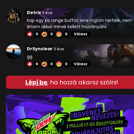
Detrix
3 éve
Kap egy kis range buffot, erre rögtön nerfelik, nem
értem akkor minek kellett hozzányúlni.
0
0
0
Válasz
DrSynclear
3 éve
gg
0
0
0
Válasz
Lépj be
, ha hozzá akarsz szólni!