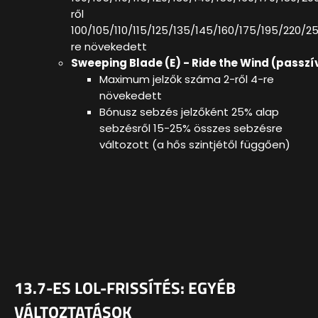
ről
100/105/110/115/125/135/145/160/175/195/220
re növekedett
Sweeping Blade (E) - Ride the Wind (passzí
Maximum jelzők száma 2-ről 4-re
növekedett
Bónusz sebzés jelzőként 25% alap
sebzésről 15-25% összes sebzésre
változott (a hős szintjétől függően)
13.7-ES LOL-FRISSÍTÉS: EGYÉB
VÁLTOZTATÁSOK