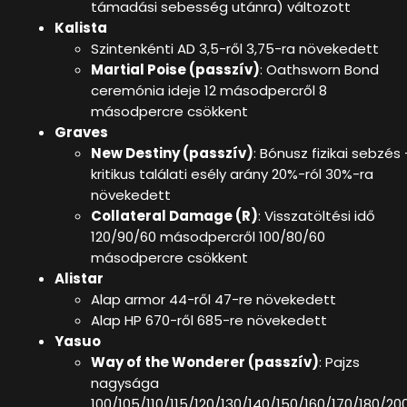
támadási sebesség utánra) változott
Kalista
Szintenkénti AD 3,5-ről 3,75-ra növekedett
Martial Poise (passzív)
: Oathsworn Bond
ceremónia ideje 12 másodpercről 8
másodpercre csökkent
Graves
New Destiny (passzív)
: Bónusz fizikai sebzés 
kritikus találati esély arány 20%-ról 30%-ra
növekedett
Collateral Damage (R)
: Visszatöltési idő
120/90/60 másodpercről 100/80/60
másodpercre csökkent
Alistar
Alap armor 44-ről 47-re növekedett
Alap HP 670-ről 685-re növekedett
Yasuo
Way of the Wonderer (passzív)
: Pajzs
nagysága
100/105/110/115/120/130/140/150/160/170/180/