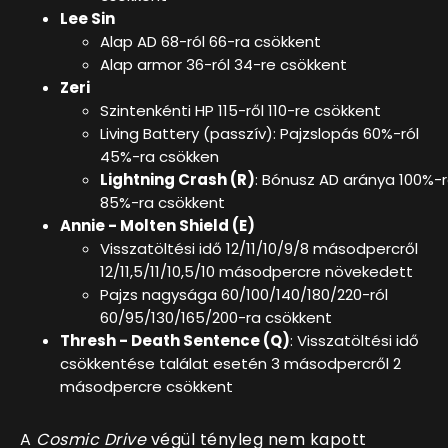
Lee Sin
Alap AD 68-ról 66-ra csökkent
Alap armor 36-ról 34-re csökkent
Zeri
Szintenkénti HP 115-ről 110-re csökkent
Living Battery (passzív): Pajzslopás 60%-ról
45%-ra csökken
Lightning Crash (R)
: Bónusz AD aránya 100%-r
85%-ra csökkent
Annie - Molten Shield (E)
Visszatöltési idő 12/11/10/9/8 másodpercről
12/11,5/11/10,5/10 másodpercre növekedett
Pajzs nagysága 60/100/140/180/220-ról
60/95/130/165/200-ra csökkent
Thresh - Death Sentence (Q)
: Visszatöltési idő
csökkentése találat esetén 3 másodpercről 2
másodpercre csökkent
A
Cosmic Drive
végül tényleg nem kapott