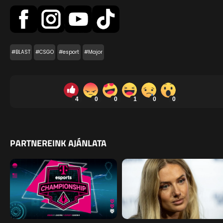
#BLAST
#CSGO
#esport
#Major
4
0
0
1
0
0
PARTNEREINK AJÁNLATA