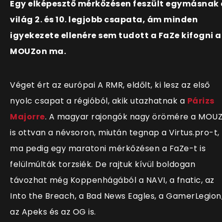
Egy elképesztő mérkőzésen feszült egymásnak 
világ 2. és 10. legjobb csapata, ám minden
igyekezete ellenére sem tudott a FaZe kifogni a
MOUZon ma.
Véget ért az európai A RMR, eldőlt, ki lesz az első
nyolc csapat a régióból, akik utazhatnak a
Párizs
Majorre
. A magyar rajongók nagy örömére a MOU
is ottvan a névsoron, miután tegnap a Virtus.pro-t,
ma pedig egy maratoni mérkőzésen a FaZe-t is
felülmúlták torzsiék. De rajtuk kívül boldogan
távozhat még Koppenhágából a NAVI, a fnatic, az
Into the Breach, a Bad News Eagles, a GamerLegion
az Apeks és az OG is.