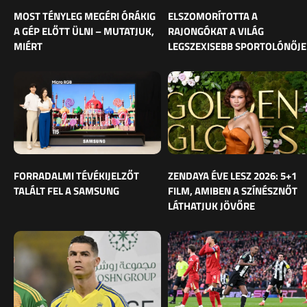
MOST TÉNYLEG MEGÉRI ÓRÁKIG
ELSZOMORÍTOTTA A
A GÉP ELŐTT ÜLNI – MUTATJUK,
RAJONGÓKAT A VILÁG
MIÉRT
LEGSZEXISEBB SPORTOLÓNŐJE
FORRADALMI TÉVÉKIJELZŐT
ZENDAYA ÉVE LESZ 2026: 5+1
TALÁLT FEL A SAMSUNG
FILM, AMIBEN A SZÍNÉSZNŐT
LÁTHATJUK JÖVŐRE