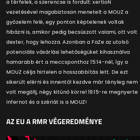
a térfelek, a szerencse is fordult: xertioN
vezetésével magabiztosan menetelt a MOUZ a
győzelem felé, egy ponton képtelenek voltak
hibázni is, amikor pedig becsúszott valami, ott volt
dexter, hogy lehozza. Azonban a FaZe az utolsó
potenciális vásárlási lehetőségüket kihasználva
hamarabb ért a meccsponthoz 15:14-nél, így a
MOUZ célja hirtelen a hosszabbítás lett. De ezt
sikerült elérni és innentől kezdve már tényleg nem
volt megállj, négy kitűnő körrel 19:15-re megnyerte
Infernot és a szériát is a MOUZ!
AZ EU A RMR VÉGEREDMÉNYE