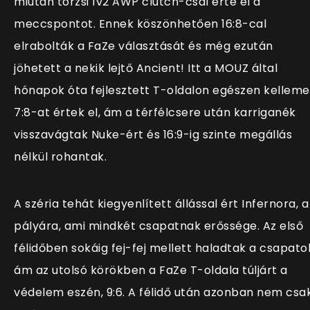
miután torzsi 1v2 AWP clutch-csal érte el a
meccspontot. Ennek köszönhetően 16:8-cal
elrabolták a FaZe választását és még ezután
jöhetett a nekik lejtő Ancient! Itt a MOUZ által
hónapok óta fejlesztett T-oldalon egészen kelleme
7:8-at értek el, ám a térfélcsere után karriganék
visszavágtak Nuke-ért és 16:9-ig szinte megállás
nélkül rohantak.
A széria tehát kiegyenlített állással ért Infernora, a
pályára, ami mindkét csapatnak erőssége. Az első
félidőben sokáig fej-fej mellett haladtak a csapato
ám az utolsó körökben a FaZe T-oldala túljárt a
védelem eszén, 9:6. A félidő után azonban nem csa