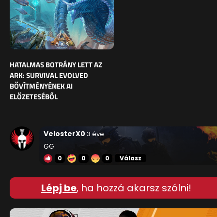
HATALMAS BOTRÁNY LETT AZ
ARK: SURVIVAL EVOLVED
BŐVÍTMÉNYÉNEK AI
ELŐZETESÉBŐL
VelosterX0
3 éve
GG
0
0
0
Válasz
Lépj be
, ha hozzá akarsz szólni!