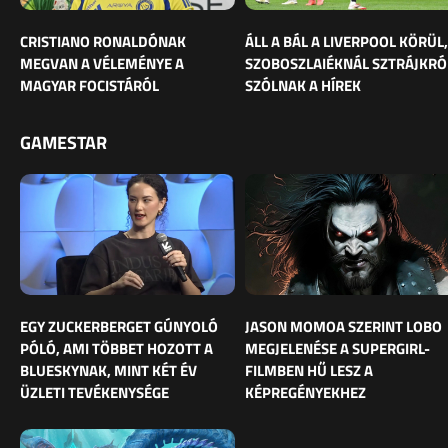
CRISTIANO RONALDÓNAK
ÁLL A BÁL A LIVERPOOL KÖRÜL,
MEGVAN A VÉLEMÉNYE A
SZOBOSZLAIÉKNÁL SZTRÁJKRÓ
MAGYAR FOCISTÁRÓL
SZÓLNAK A HÍREK
GAMESTAR
EGY ZUCKERBERGET GÚNYOLÓ
JASON MOMOA SZERINT LOBO
PÓLÓ, AMI TÖBBET HOZOTT A
MEGJELENÉSE A SUPERGIRL-
BLUESKYNAK, MINT KÉT ÉV
FILMBEN HŰ LESZ A
ÜZLETI TEVÉKENYSÉGE
KÉPREGÉNYEKHEZ