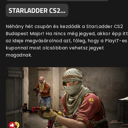
STARLADDER CS2…
Néhány hét csupán és kezdődik a StarLadder CS2
Budapest Major! Ha nincs még jegyed, akkor épp itt
az ideje megvásárolnod azt, főleg, hogy a PlayIT-es
kuponnal most olcsóbban vehetsz jegyet
magadnak.