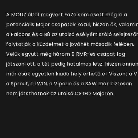
A MOUZ által megvert FaZe sem esett még ki a
potenciális Major csapatok közül, hiszen ők, valami
a Falcons és a B8 az utolsó esélyért szóló selejtező
folytatják a küzdelmet a jövőhét második felében.
Velük együtt még három B RMR-es csapat fog
játszani ott, a tét pedig hatalmas lesz, hiszen onna
már csak egyetlen kiadó hely érhető el. Viszont a V
a Sprout, a 1WIN, a Viperio és a SAW már biztosan
nem játszhatnak az utolsó CS:GO Majorön.