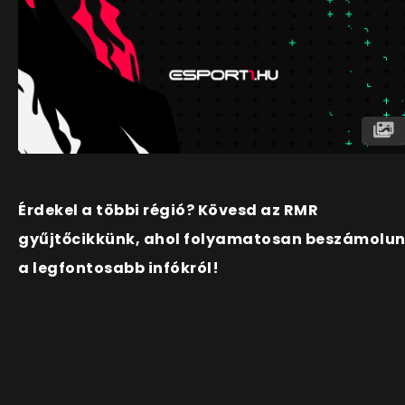
Érdekel a többi régió? Kövesd az RMR
gyűjtőcikkünk, ahol folyamatosan beszámolu
a legfontosabb infókról!