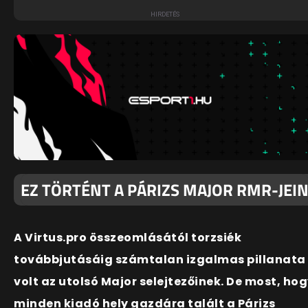
EZ TÖRTÉNT A PÁRIZS MAJOR RMR-JEI
A Virtus.pro összeomlásától torzsiék
továbbjutásáig számtalan izgalmas pillanata
volt az utolsó Major selejtezőinek. De most, ho
minden kiadó hely gazdára talált a Párizs