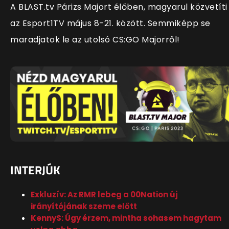
A BLAST.tv Párizs Majort élőben, magyarul közvetíti
az Esport1TV május 8-21. között. Semmiképp se
maradjatok le az utolsó CS:GO Majorről!
INTERJÚK
Exkluzív: Az RMR lebeg a 00Nation új
irányítójának szeme előtt
KennyS: Úgy érzem, mintha sohasem hagytam