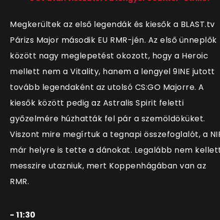
Megkerültek az első legendák és kiesők a BLAST.tv
Párizs Major második EU RMR-jén. Az első ünneplők
között nagy meglepetést okozott, hogy a Heroic
mellett nem a Vitality, hanem a lengyel 9INE jutott
tovább legendaként az utolsó CS:GO Majorre. A
kiesők között pedig az Astralis Spirit feletti
győzelmére húzhatták fel pár a szemöldöküket.
Viszont mire megírtuk a tegnapi összefoglalót, a NI
már helyre is tette a dánokat. Legalább nem kellet
messzire utazniuk, mert Koppenhágában van az
RMR.
- 11:30