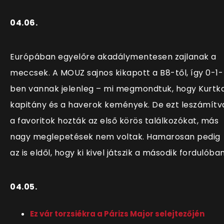
04.06.
Európában egyelőre akadálymentesen zajlanak a
meccsek. A MOUZ sajnos kikapott a B8-től, így 0-1-
ben vannak jelenleg – mi megmondtuk, hogy Kurtk
kapitány és a haverok kemények. De ezt leszámítv
a favoritok hozták az első körös találkozókat, más
nagy meglepetések nem voltak. Hamarosan pedig
az is eldől, hogy ki kivel játszik a második fordulóban
04.05.
Ez vár torzsiékra a Párizs Major selejtezőjén