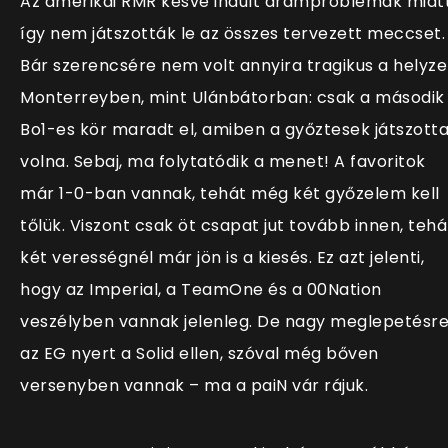
Az amerikai RMR késve indult áramproblémák miatt
így nem játszották le az összes tervezett meccset.
Bár szerencsére nem volt annyira tragikus a helyze
Monterreyben, mint Ulánbátorban: csak a második
Bo1-es kör maradt el, amiben a győztesek játszott
volna. Sebaj, ma folytatódik a menet! A favoritok
már 1-0-ban vannak, tehát még két győzelem kell
tőlük. Viszont csak öt csapat jut tovább innen, tehá
két verességnél már jön is a kiesés. Ez azt jelenti,
hogy az Imperial, a TeamOne és a 00Nation
veszélyben vannak jelenleg. De nagy meglepetésr
az EG nyert a Solid ellen, szóval még bőven
versenyben vannak – ma a paiN vár rájuk.