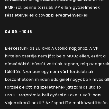
RMR-ről, benne torzsiék VP elleni győzelmének
részleteivel és a további eredményekkel!
04.09. - 10:15
Elérkeztünk az EU RMR A utolsó napjához. A VP
hirtelen cseréje nem jött be a MOUZ ellen, ezért a
címvédőktől búcsút vettünk tegnap, míg az egere
túlélték. Azonban egy nem várt fordulatnak
köszönhetően minden eddiginél nagyobb kihívás ál
torzsiék előtt, ha szeretnének játszani az utolsó
CS:GO Majorön: le kell győzni a FaZe-t Bo3-ban!
Vajon sikerül nekik? Az Esport1TV mai közvetítésén