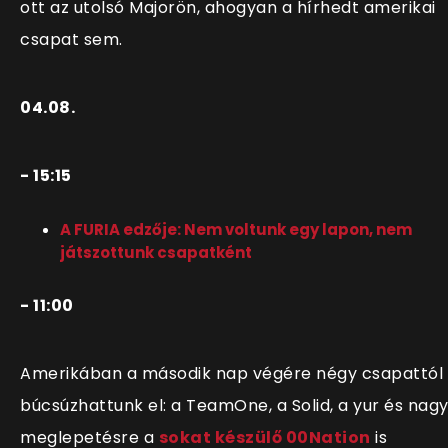
ott az utolsó Majorön, ahogyan a hírhedt amerikai
csapat sem.
04.08.
- 15:15
A FURIA edzője: Nem voltunk egy lapon, nem
játszottunk csapatként
- 11:00
Amerikában a második nap végére négy csapattól
búcsúzhattunk el: a TeamOne, a Solid, a yur és nag
meglepetésre a
sokat készülő 00Nation
is