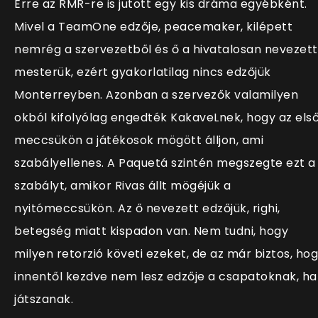
Erre az RMR-re is jutott egy kis dráma egyébként.
Mivel a TeamOne edzője, peacemaker, kilépett
nemrég a szervezetből és ő a hivatalosan nevezett
mesterük, ezért gyakorlatilag nincs edzőjük
Monterreyben. Azonban a szervezők valamilyen
okból kifolyólag engedték KakaveLnek, hogy az els
meccsükön a játékosok mögött álljon, ami
szabályellenes. A Paquetá szintén megszegte ezt a
szabályt, amikor Rivas állt mögéjük a
nyitómeccsükön. Az ő nevezett edzőjük, righi,
betegség miatt kispadon van. Nem tudni, hogy
milyen retorzió követi ezeket, de az már biztos, ho
innentől kezdve nem lesz edzője a csapatoknak, ha
játszanak.