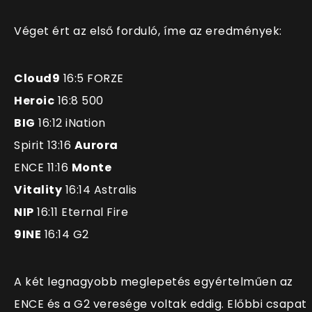
Véget ért az első forduló, íme az eredmények:
Cloud9
16:5 FORZE
Heroic
16:8 500
BIG
16:12 iNation
Spirit 13:16
Aurora
ENCE 11:16
Monte
Vitality
16:14 Astralis
NIP
16:11 Eternal Fire
9INE
16:14 G2
A két legnagyobb meglepetés egyértelműen az
ENCE és a G2 veresége voltak eddig. Előbbi csapat