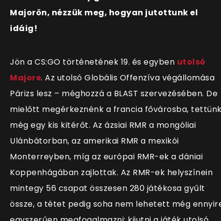
Majorön, nézzük meg, hogyan jutottunk el
idáig!
Jön a CS:GO történetének 19. és egyben
utolsó
Majore
. Az utolsó Globális Offenzíva végállomása
Párizs lesz – méghozzá a BLAST szervezésében. De
mielőtt megérkeznénk a francia fővárosba, tettün
még egy kis kitérőt. Az ázsiai RMR a mongóliai
Ulánbátorban, az amerikai RMR a mexikói
Monterreyben, míg az európai RMR-ek a dániai
Koppenhágában zajlottak. Az RMR-ek helyszínein
mintegy 56 csapat összesen 280 játékosa gyűlt
össze, a tétet pedig soha nem lehetett még ennyir
egyszerűen megfogalmazni: kijutni a játék utolsó