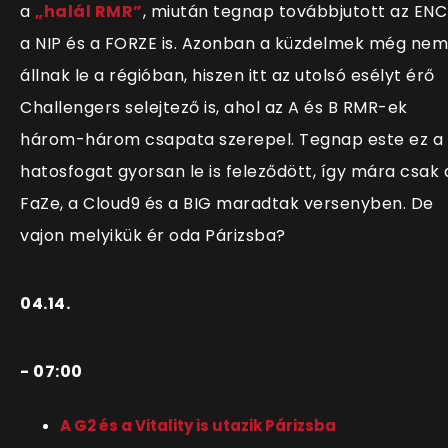
a
„halál RMR”
, miután tegnap továbbjutott az ENC
a NIP és a FORZE is. Azonban a küzdelmek még nem
állnak le a régióban, hiszen itt az utolsó esélyt érő
Challengers selejtező is, ahol az A és B RMR-ek
három-három csapata szerepel. Tegnap este ez a
hatosfogat gyorsan le is feleződött, így mára csak 
FaZe, a Cloud9 és a BIG maradtak versenyben. De
vajon melyikük ér oda Párizsba?
04.14.
- 07:00
A G2 és a Vitality is utazik Párizsba