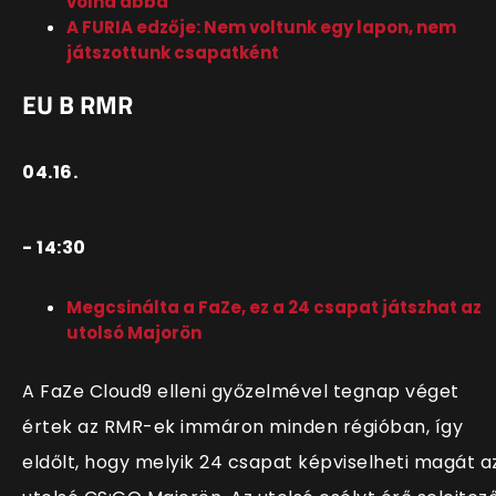
volna abba
A FURIA edzője: Nem voltunk egy lapon, nem
játszottunk csapatként
EU B RMR
04.16.
- 14:30
Megcsinálta a FaZe, ez a 24 csapat játszhat az
utolsó Majorön
A FaZe Cloud9 elleni győzelmével tegnap véget
értek az RMR-ek immáron minden régióban, így
eldőlt, hogy melyik 24 csapat képviselheti magát a