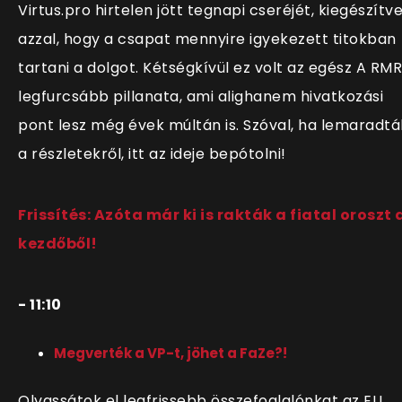
Virtus.pro hirtelen jött tegnapi cseréjét, kiegészítv
azzal, hogy a csapat mennyire igyekezett titokban
tartani a dolgot. Kétségkívül ez volt az egész A RMR
legfurcsább pillanata, ami alighanem hivatkozási
pont lesz még évek múltán is. Szóval, ha lemaradtá
a részletekről, itt az ideje bepótolni!
Frissítés: Azóta már ki is rakták a fiatal oroszt 
kezdőből!
- 11:10
Megverték a VP-t, jöhet a FaZe?!
Olvassátok el legfrissebb összefoglalónkat az EU