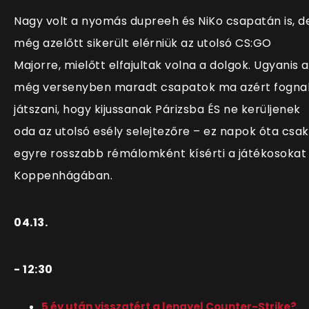
Nagy volt a nyomás dupreeh és NiKo csapatán is, d
még azelőtt sikerült elérniük az utolsó CS:GO
Majorre, mielőtt elfajultak volna a dolgok. Ugyanis a
még versenyben maradt csapatok ma azért fogna
játszani, hogy kijussanak Párizsba ÉS ne kerüljenek
oda az utolsó esély selejtezőre – ez napok óta csak
egyre rosszabb rémálomként kísérti a játékosokat
Koppenhágában.
04.13.
- 12:30
5 év után visszatért a lengyel Counter-Strike?