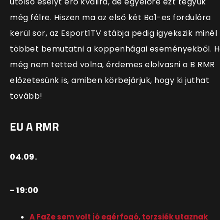
utolsó esélyt érő kvalira, de egyelőre ezt tegyük
még félre. Hiszen ma az első két Bo1-es fordulóra
kerül sor, az Esport1TV stábja pedig igyekszik minél
többet bemutatni a koppenhágai eseményekből. 
még nem tetted volna, érdemes elolvasni a B RMR
előzetesünk is, amiben körbejárjuk, hogy ki juthat
tovább!
EU A RMR
04.09.
- 19:00
A FaZe sem volt jó egérfogó, torzsiék utaznak