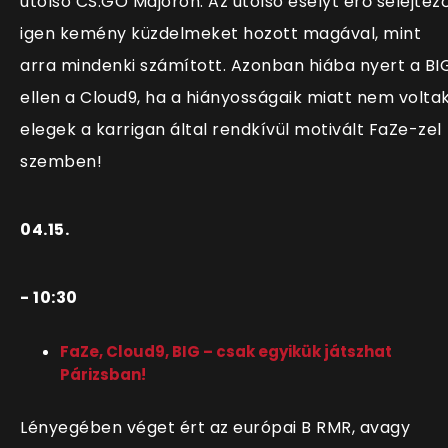
utolsó CS:GO Majorön. Az utolsó esélyt érő selejtez
igen kemény küzdelmeket hozott magával, mint
arra mindenki számított. Azonban hiába nyert a BI
ellen a Cloud9, ha a hiányosságaik miatt nem volta
elegek a karrigan által rendkívül motivált FaZe-zel
szemben!
04.15.
- 10:30
FaZe, Cloud9, BIG – csak egyikük játszhat
Párizsban!
Lényegében véget ért az európai B RMR, avagy