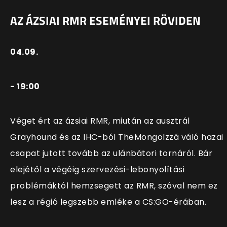
AZ ÁZSIAI RMR ESEMÉNYEI RÖVIDEN
04.09.
- 19:00
Véget ért az ázsiai RMR, miután az ausztrál
Grayhound és az IHC-ból TheMongolzzá váló hazai
csapat jutott tovább az ulánbátori tornáról. Bár
elejétől a végéig szervezési-lebonyolítási
problémáktól hemzsegett az RMR, szóval nem ez
lesz a régió legszebb emléke a CS:GO-érában.