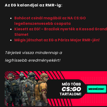
Az EG kalandjai az RMR-ig:
Bohócot csinál magából az NA CS:GO
legellenszenvesebb csapata
Kiesett az EG! – Brazilok nyerték a Kassad Grand
Slamet
Mégis játszhat az EG a Párizs Major RMR-jén!
Térjetek vissza mindennap a
legfrissebb eredményekért!