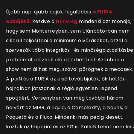
Újabb nap, újabb bajok: legalábbis
a FURIA
edzőjétől
kezdve a
HLTV-ig
mindenki azt mondja,
hogy sem Monterreyben, sem Ulánbátorban nem
sikerül teljesíteni a minimum elvárásokat, ezzel a
szervezők több integritás- és minőségbiztosításbel
problémát idéznek elő a tűrhetőnél. Azonban a
show nem állhat meg, szóval pörögnek a meccsek.
A paiN és a FURIA az első továbbjutók, ők hétfőn
hajnalban játszanak a régió egyetlen Legend
spotjáért. Versenyben van még további három
helyért az MIBR, a Liquid, a Complexity, a Nouns, a
Paquetá és a Fluxo. Mindenki más pedig kiesett,
köztük az Imperial és az EG is. FalleN tehát nem les