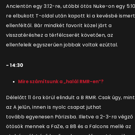
Ancientön egy 3:12-re, utóbbi ötös Nuke-on egy 5:1
re elbukott T-oldal után kapott ki a kevésbé ismer
ellenféltől. Bár mindkét favorit közel járt a
visszatéréshez a térfélcserét követően, az
ellenfeleik egyszerűen jobbak voltak ezúttal.
- 14:30
Mire számítsunk a „halál RMR-en”?
Délelőtt 11 óra körül elindult a B RMR. Csak úgy, mint
az A jelűn, innen is nyolc csapat juthat
tovább egyenesen Párizsba. Illetve a 2-3-ra végző
ötösök mennek a FaZe, a B8 és a Falcons mellé az