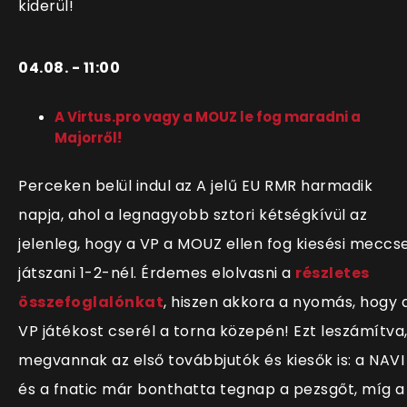
kiderül!
04.08. - 11:00
A Virtus.pro vagy a MOUZ le fog maradni a
Majorről!
Perceken belül indul az A jelű EU RMR harmadik
napja, ahol a legnagyobb sztori kétségkívül az
jelenleg, hogy a VP a MOUZ ellen fog kiesési meccs
játszani 1-2-nél. Érdemes elolvasni a
részletes
összefoglalónkat
, hiszen akkora a nyomás, hogy 
VP játékost cserél a torna közepén! Ezt leszámítva
megvannak az első továbbjutók és kiesők is: a NAVI
és a fnatic már bonthatta tegnap a pezsgőt, míg a