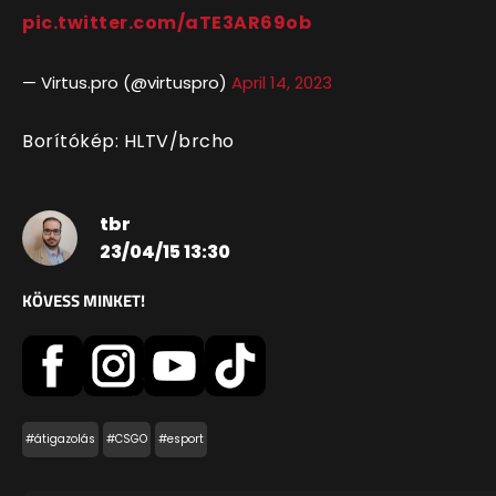
pic.twitter.com/aTE3AR69ob
— Virtus.pro (@virtuspro)
April 14, 2023
Borítókép: HLTV/brcho
tbr
23/04/15 13:30
KÖVESS MINKET!
#átigazolás
#CSGO
#esport