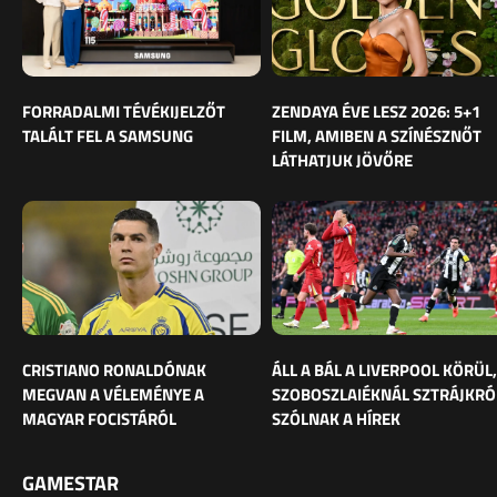
FORRADALMI TÉVÉKIJELZŐT
ZENDAYA ÉVE LESZ 2026: 5+1
TALÁLT FEL A SAMSUNG
FILM, AMIBEN A SZÍNÉSZNŐT
LÁTHATJUK JÖVŐRE
CRISTIANO RONALDÓNAK
ÁLL A BÁL A LIVERPOOL KÖRÜL,
MEGVAN A VÉLEMÉNYE A
SZOBOSZLAIÉKNÁL SZTRÁJKRÓ
MAGYAR FOCISTÁRÓL
SZÓLNAK A HÍREK
GAMESTAR