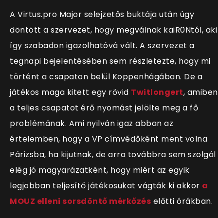
A Virtus.pro Major selejzetős buktája után úgy
döntött a szervezet, hogy megválnak kaiR0Ntól, aki
így szabadon igazolhatóvá vált. A szervezet a
tegnapi bejelentésében sem részletezte, hogy mi
történt a csapaton belül Koppenhágában. De a
játékos maga kitett egy rövid
Twitlongert
, amiben
a teljes csapatot érő nyomást jelölte meg a fő
problémának. Ami nyilván igaz abban az
értelemben, hogy a VP címvédőként ment volna
Párizsba, ha kijutnak, de arra továbbra sem szolgál
elég jó magyarázatként, hogy miért az egyik
legjobban teljesítő játékosukat vágták ki akkor
a
MOUZ elleni sorsdöntő mérkőzés
előtti órákban.