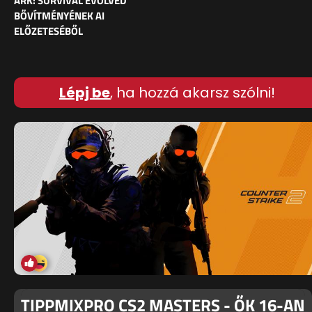
ARK: SURVIVAL EVOLVED
BŐVÍTMÉNYÉNEK AI
ELŐZETESÉBŐL
Lépj be
, ha hozzá akarsz szólni!
TIPPMIXPRO CS2 MASTERS - ŐK 16-AN