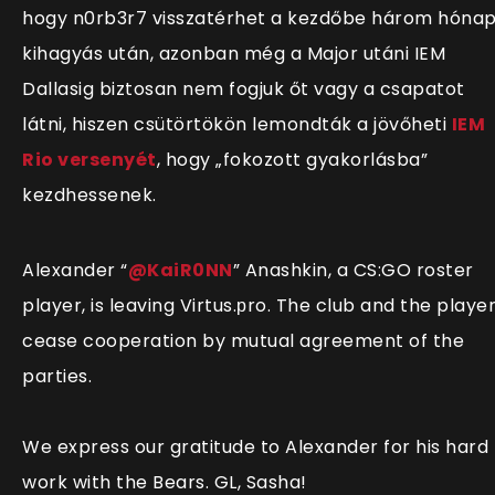
hogy n0rb3r7 visszatérhet a kezdőbe három hóna
kihagyás után, azonban még a Major utáni IEM
Dallasig biztosan nem fogjuk őt vagy a csapatot
látni, hiszen csütörtökön lemondták a jövőheti
IEM
Rio versenyét
, hogy „fokozott gyakorlásba”
kezdhessenek.
Alexander “
@KaiR0NN
” Anashkin, a CS:GO roster
player, is leaving Virtus.рro. The club and the playe
cease cooperation by mutual agreement of the
parties.
We express our gratitude to Alexander for his hard
work with the Bears. GL, Sasha!