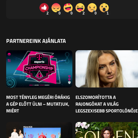
2
0
0
2
0
1
PARTNEREINK AJÁNLATA
MOST TÉNYLEG MEGÉRI ÓRÁKIG
ELSZOMORÍTOTTA A
A GÉP ELŐTT ÜLNI – MUTATJUK,
RAJONGÓKAT A VILÁG
MIÉRT
LEGSZEXISEBB SPORTOLÓNŐJE