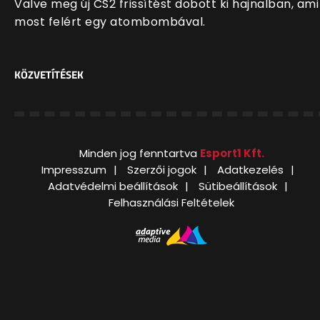
Valve meg új CS2 frissítést dobott ki hajnalban, ami
most felért egy atombombával.
KÖZVETÍTÉSEK
Minden jog fenntartva
Esport1 Kft.
Impresszum
Szerzői jogok
Adatkezelés
Adatvédelmi beállítások
Sütibeállítások
Felhasználási Feltételek