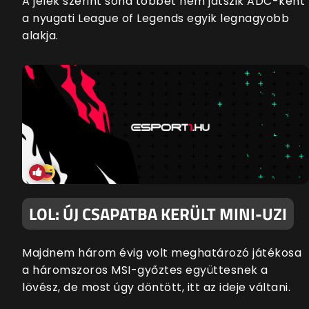
A jelek szerint soha többet nem játszik ADC-ként
a nyugati League of Legends egyik legnagyobb
alakja.
LOL: ÚJ CSAPATBA KERÜLT MINI-UZI
Majdnem három évig volt meghatározó játékosa
a háromszoros MSI-győztes együttesnek a
lövész, de most úgy döntött, itt az ideje váltani.