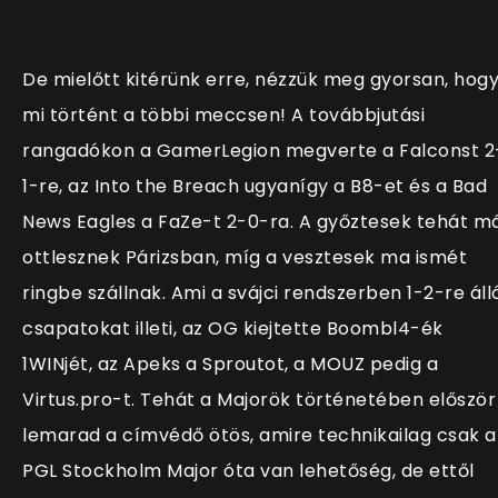
De mielőtt kitérünk erre, nézzük meg gyorsan, hog
mi történt a többi meccsen! A továbbjutási
rangadókon a GamerLegion megverte a Falconst 2
1-re, az Into the Breach ugyanígy a B8-et és a Bad
News Eagles a FaZe-t 2-0-ra. A győztesek tehát m
ottlesznek Párizsban, míg a vesztesek ma ismét
ringbe szállnak. Ami a svájci rendszerben 1-2-re áll
csapatokat illeti, az OG kiejtette Boombl4-ék
1WINjét, az Apeks a Sproutot, a MOUZ pedig a
Virtus.pro-t. Tehát a Majorök történetében először
lemarad a címvédő ötös, amire technikailag csak a
PGL Stockholm Major óta van lehetőség, de ettől