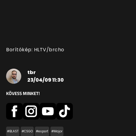
Borítókép: HLTV/brcho
tbr
23/04/09 11:30
KÖVESS MINKET!
#BLAST
#CSGO
#esport
#Major