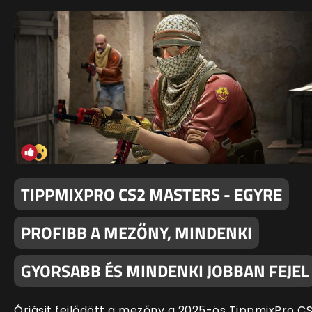
TIPPMIXPRO CS2 MASTERS - EGYRE
PROFIBB A MEZŐNY, MINDENKI
GYORSABB ÉS MINDENKI JOBBAN FEJEL
Óriásit fejlődött a mezőny a 2025-ös TippmixPro C