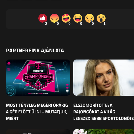
2
0
0
0
0
1
PARTNEREINK AJÁNLATA
MOST TÉNYLEG MEGÉRI ÓRÁKIG
ELSZOMORÍTOTTA A
A GÉP ELŐTT ÜLNI – MUTATJUK,
RAJONGÓKAT A VILÁG
MIÉRT
LEGSZEXISEBB SPORTOLÓNŐJE