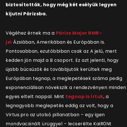
biztosították, hogy még két esélyük legyen
kijutni Párizsba.
Végéhez érnek ma a
Párizs Major RMR-
jei
Ázsiában, Amerikában és Európában is.
Pontosabban, ezutóbbiban csak az A jelű, mert
kedden jön majd a B csoport. Ez azt jelenti, hogy
újabb búcsúzók és továbbjutók kerültek meg
Európában tegnap, a meglepetések száma pedig
exponenciálisan növekszik a rendezvényen minden
egyes eltelt nappal. Mint
tegnap is írtuk
, a
legnagyobb meglepetés eddig az volt, hogy a
Virtus.pro az utolsó pillanatban – egy igen
mondvacsinált ürüggyel – lecserélte KaiR0Nt