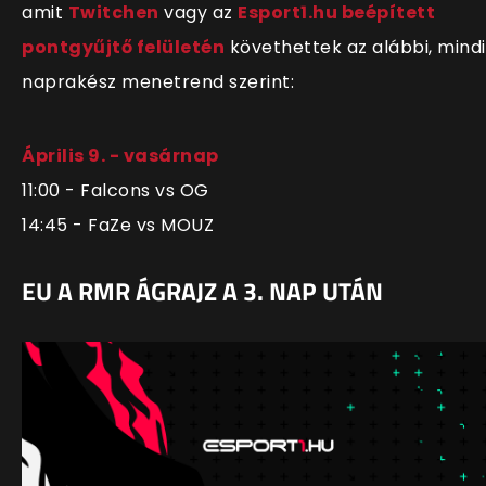
amit
Twitchen
vagy az
Esport1.hu beépített
pontgyűjtő felületén
követhettek az alábbi, mind
naprakész menetrend szerint:
Április 9. - vasárnap
11:00 - Falcons vs OG
14:45 - FaZe vs MOUZ
EU A RMR Á
GRAJZ A 3. NAP UTÁN