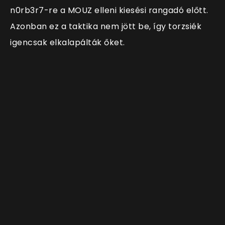
n0rb3r7-re a MOUZ elleni kiesési rangadó előtt.
Azonban ez a taktika nem jött be, így torzsiék
igencsak elkalapálták őket.