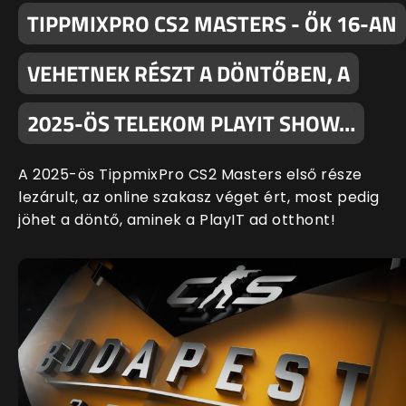
TIPPMIXPRO CS2 MASTERS - ŐK 16-AN
VEHETNEK RÉSZT A DÖNTŐBEN, A
2025-ÖS TELEKOM PLAYIT SHOW…
A 2025-ös TippmixPro CS2 Masters első része
lezárult, az online szakasz véget ért, most pedig
jöhet a döntő, aminek a PlayIT ad otthont!