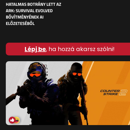
HATALMAS BOTRÁNY LETT AZ
ARK: SURVIVAL EVOLVED
BŐVÍTMÉNYÉNEK AI
ELŐZETESÉBŐL
Lépj be
, ha hozzá akarsz szólni!