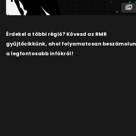
Érdekel a többi régió? Kövesd az RMR
gyűjtőcikkünk, ahol folyamatosan beszámolu
a legfontosabb infókról!