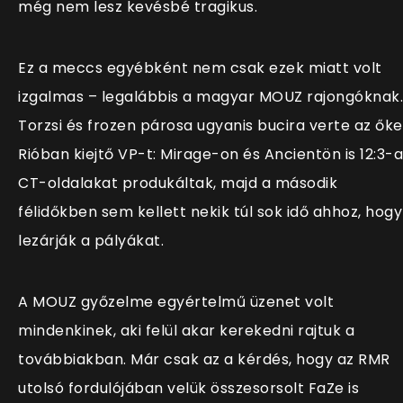
még nem lesz kevésbé tragikus.
Ez a meccs egyébként nem csak ezek miatt volt
izgalmas – legalábbis a magyar MOUZ rajongóknak.
Torzsi és frozen párosa ugyanis bucira verte az őke
Rióban kiejtő VP-t: Mirage-on és Ancientön is 12:3-
CT-oldalakat produkáltak, majd a második
félidőkben sem kellett nekik túl sok idő ahhoz, hogy
lezárják a pályákat.
A MOUZ győzelme egyértelmű üzenet volt
mindenkinek, aki felül akar kerekedni rajtuk a
továbbiakban. Már csak az a kérdés, hogy az RMR
utolsó fordulójában velük összesorsolt FaZe is