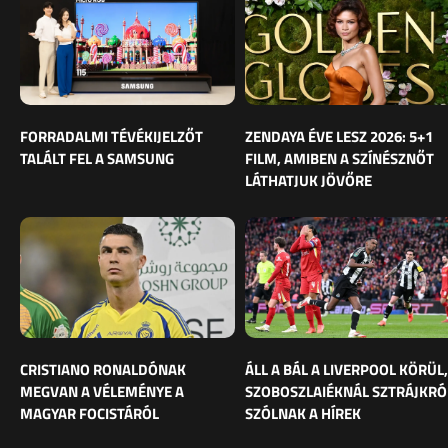
FORRADALMI TÉVÉKIJELZŐT
ZENDAYA ÉVE LESZ 2026: 5+1
TALÁLT FEL A SAMSUNG
FILM, AMIBEN A SZÍNÉSZNŐT
LÁTHATJUK JÖVŐRE
CRISTIANO RONALDÓNAK
ÁLL A BÁL A LIVERPOOL KÖRÜL,
MEGVAN A VÉLEMÉNYE A
SZOBOSZLAIÉKNÁL SZTRÁJKRÓ
MAGYAR FOCISTÁRÓL
SZÓLNAK A HÍREK