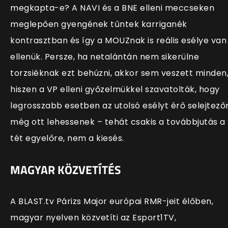
megkapta-e? A NAVI és a BNE elleni meccseken
meglepően gyengének tűntek karriganék
kontrasztban és így a MOUZnak is reális esélye van
ellenük. Persze, ha netalántán nem sikerülne
torzsiéknak ezt behúzni, akkor sem veszett minden
hiszen a VP elleni győzelmükkel szavatolták, hogy
legrosszabb esetben az utolsó esélyt érő selejtező
még ott lehessenek – tehát csakis a továbbjutás a
tét egyelőre, nem a kiesés.
MAGYAR KÖZVETÍTÉS
A BLAST.tv Párizs Major európai RMR-jeit élőben,
magyar nyelven közvetíti az Esport1TV,