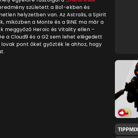
eredmény született a Bo1-ekben és
tlen helyzetben van. Az Astralis, a Spirit
nak, miközben a Monte és a 9INE ma már a
k meggyőző Heroic és Vitality ellen –
De a Cloud9 és a G2 sem lehet elégedett
 lovak pont őket győzték le ahhoz, hogy
t.
TIPPMIX