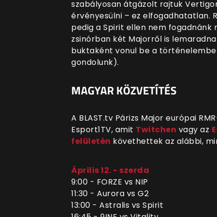
szabályosan átgázolt rajtuk Vertigo
érvényesülni – ez elfogadhatatlan.
pedig a Spirit ellen nem fogadnánk r
zsinórban két Majorről is lemaradna
buktaként vonul be a történelembe
gondolunk).
MAGYAR KÖZVETÍTÉS
A BLAST.tv Párizs Major európai RMR
Esport1TV, amit
Twitchen
vagy az
E
felületén
követhettek az alábbi, m
Április 12. - szerda
9:00 - FORZE vs NIP
11:30 - Aurora vs G2
13:00 - Astralis vs Spirit
16:45 - 9INE vs Vitality