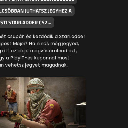
LCSÓBBAN JUTHATSZ JEGYHEZ A
STI STARLADDER CS2…
ét csupán és kezdődik a StarLadder
pest Major! Ha nincs még jegyed,
p itt az ideje megvásárolnod azt,
ogy a PlayIT-es kuponnal most
n vehetsz jegyet magadnak.