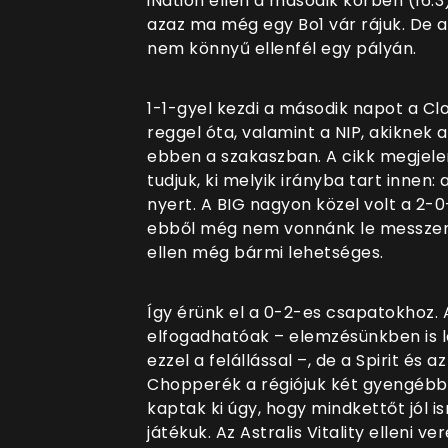
iNation ellen a második körben (16:3
azaz ma még egy Bo1 vár rájuk. De a
nem könnyű ellenfél egy pályán.
1-1-gyel kezdi a második napot a Clou
reggel óta, valamint a NIP, akiknek 
ebben a szakaszban. A cikk megjele
tudjuk, ki melyik irányba tart innen
nyert. A BIG nagyon közel volt a 2-0-
ebből még nem vonnánk le messzem
ellen még bármi lehetséges.
Így érünk el a 0-2-es csapatokhoz.
elfogadhatóak – elemzésünkben is l
ezzel a felállással –, de a Spirit és 
Chopperék a régiójuk két gyengébb 
kaptak ki úgy, hogy mindkettőt jól 
játékuk. Az Astralis Vitality elleni v