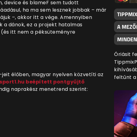
n, device és blameF sem tudott
 Ráadásul, ha ma sem lesznek jobbak – már
TIPPMI
ájuk –, akkor itt a vége. Amennyiben
k a dánok, ez a projekt hatalmas
A MEZŐ
 (és itt nem a péksüteményre
MINDENK
Óriásit 
TippmixP
kihívásáb
-jeit élőben, magyar nyelven közvetíti az
feltűnt 
sport1.hu beépített pontgyűjtő
indig naprakész menetrend szerint: