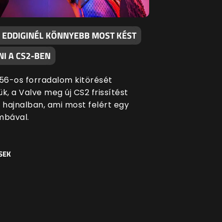
 EDDIGINÉL KÖNNYEBB MOST KÉST
I A CS2-BEN
 '56-os forradalom kitörését
k, a Valve meg új CS2 frissítést
i hajnalban, ami most felért egy
bával.
SEK