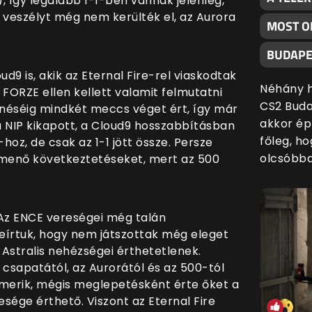
), így legalább 1-1-ben vannak jelenleg,
 veszélyt még nem kerülték el, az Aurora
MOST O
BUDAPE
d9 is, akik az Eternal Fire-rel viaskodtak
Néhány h
a FORZE ellen kellett valamit felmutatni
CS2 Buda
néséig mindkét meccs véget ért, így már
akkor ép
: a NIP kikapott, a Cloud9 hosszabbításban
főleg, h
hoz, de csak az 1-1 jött össze. Persze
olcsóbba
enő következtetéseket, mert az 500
 Az ENCE vereségei még talán
eírtuk, hogy nem játszottak még eleget
az Astralis nehézségei érthetetlenek.
csapatától, az Aurorától és az 500-tól
ismerik, mégis meglepetésként érte őket a
eresége érthető. Viszont az Eternal Fire