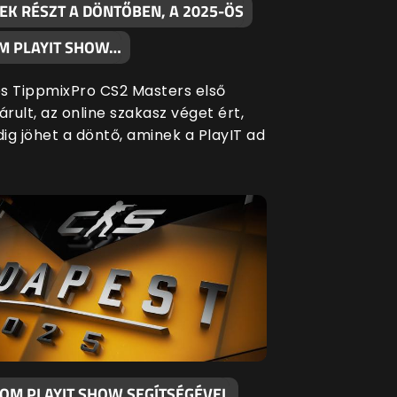
EK RÉSZT A DÖNTŐBEN, A 2025-ÖS
M PLAYIT SHOW…
s TippmixPro CS2 Masters első
árult, az online szakasz véget ért,
ig jöhet a döntő, aminek a PlayIT ad
KOM PLAYIT SHOW SEGÍTSÉGÉVEL