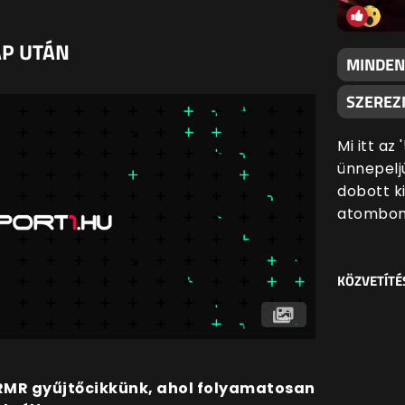
AP UTÁN
MINDEN
SZEREZN
Mi itt az
ünnepeljü
dobott k
atombom
KÖZVETÍTÉ
z RMR gyűjtőcikkünk, ahol folyamatosan