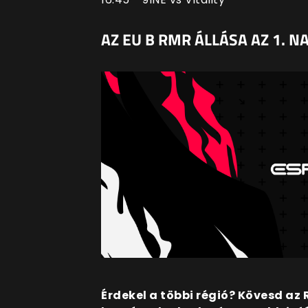
AZ EU B RMR ÁLLÁSA AZ 1. N
Érdekel a többi régió? Kövesd a