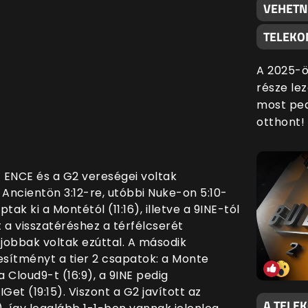
VEHETN
TELEKO
A 2025-ö
része lez
most ped
otthont!
 ENCE és a G2 vereségei voltak
ncientön 3:12-re, utóbbi Nuke-on 5:10-
tak ki a Montétól (11:16), illetve a 9INE-tól
rt a visszatéréshez a térfélcserét
 jobbak voltak ezúttal.
A második
jesítményt a tier 2 csapatok: a Monte
Cloud9-t (16:9), a 9INE pedig
et (19:15). Viszont a G2 javított az
A TELE