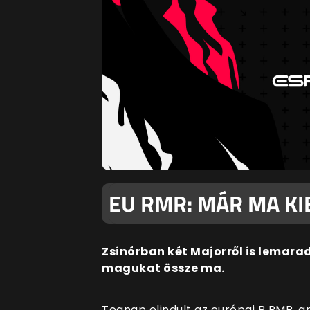
EU RMR: MÁR MA KI
Zsinórban két Majorről is lemara
magukat össze ma.
Tegnap elindult az európai B RMR, a