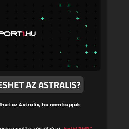
ESHET AZ ASTRALIS?
dhat az Astralis, ha nem kapják
mely egyelőre rászolgál a
„halál RMR”