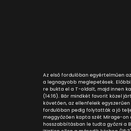
Az első fordulóban egyértelműen az
a
legnagyobb meglepetések. Előbbi A
re bukta el a T-oldalt, majd innen kap
(14:16). Bár mindkét favorit közel já
követően, az ellenfeleik egyszerűen
fordulóban pedig folytatták a jó tel
meggyőzően kapta szét Mirage-on a 
hosszabbításban le tudta győzni a BIG