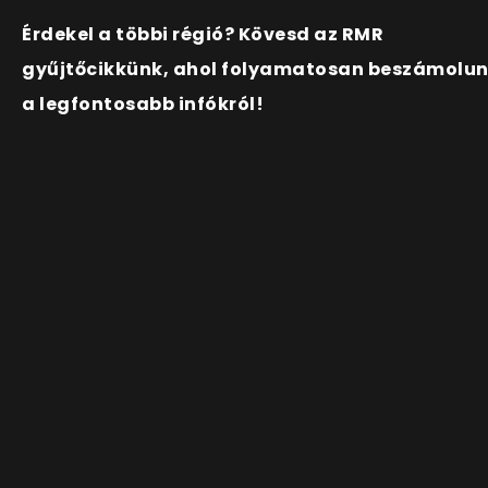
Érdekel a többi régió? Kövesd az RMR
gyűjtőcikkünk, ahol folyamatosan beszámolu
a legfontosabb infókról!