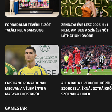
FORRADALMI TÉVÉKIJELZŐT
ZENDAYA ÉVE LESZ 2026: 5+1
TALÁLT FEL A SAMSUNG
FILM, AMIBEN A SZÍNÉSZNŐT
LÁTHATJUK JÖVŐRE
CRISTIANO RONALDÓNAK
ÁLL A BÁL A LIVERPOOL KÖRÜL,
MEGVAN A VÉLEMÉNYE A
SZOBOSZLAIÉKNÁL SZTRÁJKRÓ
MAGYAR FOCISTÁRÓL
SZÓLNAK A HÍREK
GAMESTAR