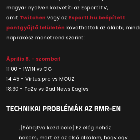
magyar nyelven közvetíti az Esport1TV,
amit
Twitchen
vagy az
Esport1.hu beépített
pontgyűjtő felületén
követhettek az alábbi, mind
naprakész menetrend szerint:
Április 8. - szombat
11:00 - 1WIN vs OG
14:45 - Virtus.pro vs MOUZ
18:30 - FaZe vs Bad News Eagles
TECHNIKAI PROBLÉMÁK AZ RMR-EN
„[Sóhajtva kezd bele] Ez elég nehéz
nekem, mert ez az első alkalom, hogy egy