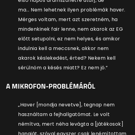
első napos áramszünetre utal], de
ma... Nem lehetnek ilyen problémák haver.
Mérges voltam, mert azt szeretném, ha
mindenkinek fair lenne, nem akarok az EG
előtt setupolni, ez nem helyes, és amikor
indulnia kell a meccsnek, akkor nem
akarok késlekedést, érted? Nekem kell
sérülnöm a késés miatt? Ez nem jó.”
A MIKROFON-PROBLÉMÁRÓL
„Haver [mondja nevetve], tegnap nem
használtam a fejhallgatómat. Le volt
némítva, mert néha levágta a [játékosok]
hangját, szóval egyszer csak lenémítottam