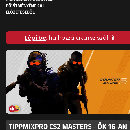
BŐVÍTMÉNYÉNEK AI
ELŐZETESÉBŐL
Lépj be
, ha hozzá akarsz szólni!
TIPPMIXPRO CS2 MASTERS - ŐK 16-AN