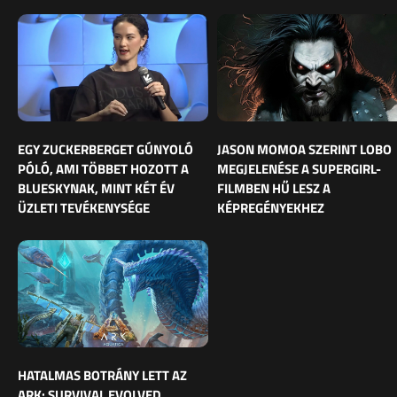
EGY ZUCKERBERGET GÚNYOLÓ
JASON MOMOA SZERINT LOBO
PÓLÓ, AMI TÖBBET HOZOTT A
MEGJELENÉSE A SUPERGIRL-
BLUESKYNAK, MINT KÉT ÉV
FILMBEN HŰ LESZ A
ÜZLETI TEVÉKENYSÉGE
KÉPREGÉNYEKHEZ
HATALMAS BOTRÁNY LETT AZ
ARK: SURVIVAL EVOLVED