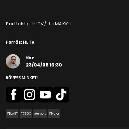
Borítókép: HLTV/theMAKKU
Forrás: HLTV
tbr
23/04/08 16:30
KÖVESS MINKET!
#BLAST
#CSGO
#esport
#Major