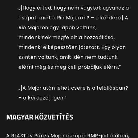
„[Hogy érted, hogy nem vagytok ugyanaz a
csapat, mint a Rio Majorön? – a kérdező] A
Rio Majorön egy lapon voltunk,
mindenkinek megfelelt a hozzáállása,
mindenki elképesztően játszott. Egy olyan
szinten voltunk, amit idén nem tudtunk
elérni még és meg kell próbáljuk elérni.”
„[A Major után lehet csere is a felállásban?
– a kérdező] Igen.”
MAGYAR KÖZVETÍTÉS
A BLAST.tv Párizs Major európai RMR-jeit élőben,