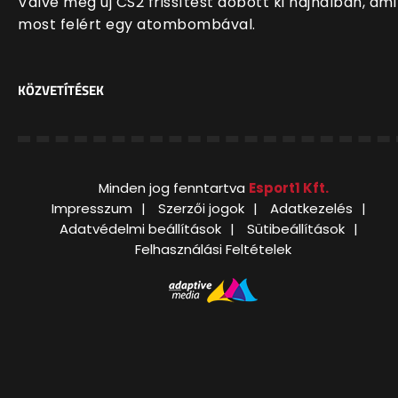
Valve meg új CS2 frissítést dobott ki hajnalban, ami
most felért egy atombombával.
KÖZVETÍTÉSEK
Minden jog fenntartva
Esport1 Kft.
Impresszum
Szerzői jogok
Adatkezelés
Adatvédelmi beállítások
Sütibeállítások
Felhasználási Feltételek