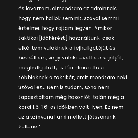
és levettem, elmondtam az adminnak,
hogy nem hallok semmit, szóval semmi
értelme, hogy rajtam legyen. Amikor
taktikai [időkérést] használtunk, csak
elkértem valakinek a fejhallgatóját és
beszéltem, vagy valaki levette a sajátját,
meghallgatott, aztán elmondta a
többieknek a taktikát, amit mondtam neki.
Szóval ez... Nem is tudom, soha nem
tapasztaltam még hasonlót, talán még a
korai 1.5, 1.6-os időkben volt ilyen. Ez nem
az a színvonal, ami mellett játszanunk
kellene.”