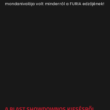
mondanivalója volt minderről a FURIA edzőjének!
A BLAST SHOWDOWNOS KIESÉSRŐL