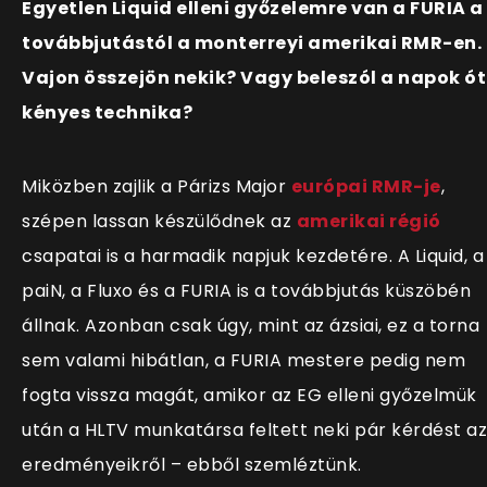
Egyetlen Liquid elleni győzelemre van a FURIA a
továbbjutástól a monterreyi amerikai RMR-en.
Vajon összejön nekik? Vagy beleszól a napok ó
kényes technika?
Miközben zajlik a Párizs Major
európai RMR-je
,
szépen lassan készülődnek az
amerikai régió
csapatai is a harmadik napjuk kezdetére. A Liquid, a
paiN, a Fluxo és a FURIA is a továbbjutás küszöbén
állnak. Azonban csak úgy, mint az ázsiai, ez a torna
sem valami hibátlan, a FURIA mestere pedig nem
fogta vissza magát, amikor az EG elleni győzelmük
után a HLTV munkatársa feltett neki pár kérdést az
eredményeikről – ebből szemléztünk.