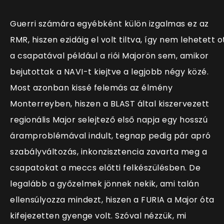
Guerri számára egyébként külön izgalmas ez az
RMR, hiszen ezidáig el volt tiltva, így nem lehetett o
a csapatával például a riói Majorön sem, amikor
bejutottak a NAVI-t kiejtve a legjobb négy közé.
Most azonban kissé felemás az élmény
Monterreyben, hiszen a BLAST által kiszervezett
regionális Major selejtező első napja egy hosszú
áramproblémával indult, tegnap pedig pár apró
szabályváltozás, inkonzisztencia zavarta meg a
csapatokat a meccs előtti felkészülésben. De
legalább a győzelmek jönnek nekik, ami talán
ellensúlyozza mindezt, hiszen a FURIA a Major óta
kifejezetten gyenge volt. Szóval nézzük, mi