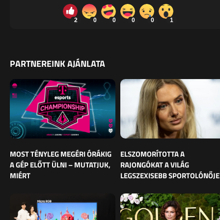
2
0
0
0
0
1
PARTNEREINK AJÁNLATA
MOST TÉNYLEG MEGÉRI ÓRÁKIG
ELSZOMORÍTOTTA A
A GÉP ELŐTT ÜLNI – MUTATJUK,
RAJONGÓKAT A VILÁG
MIÉRT
LEGSZEXISEBB SPORTOLÓNŐJE