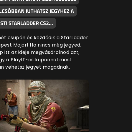
LCSÓBBAN JUTHATSZ JEGYHEZ A
STI STARLADDER CS2…
ét csupán és kezdődik a StarLadder
pest Major! Ha nincs még jegyed,
p itt az ideje megvásárolnod azt,
ogy a PlayIT-es kuponnal most
n vehetsz jegyet magadnak.