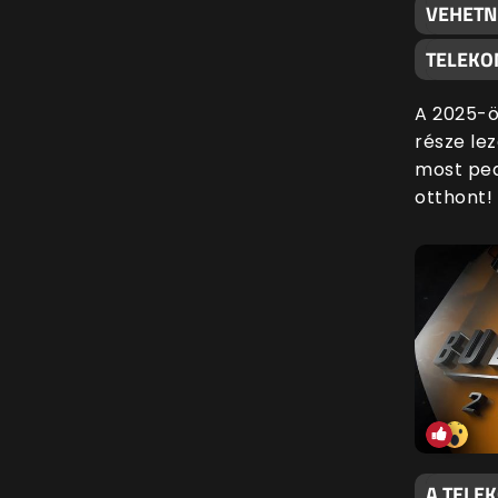
VEHETN
TELEKO
A 2025-ö
része lez
most ped
otthont!
A TELE