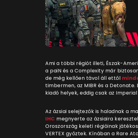
Ami a többi régiót illeti, Észak-Am
a paiN és a Complexity már biztosan
de még kellően távol áll ettől
minde
timbermen, az MIBR és a Detonate.
kiadó helyek, eddig csak az Imperial
Az ázsiai selejtezők is haladnak a 
IHC
megnyerte az ázsiaira keresztel
Oroszország keleti régióinak játéko
VERTEX győztek. Kínában a Rare Atom