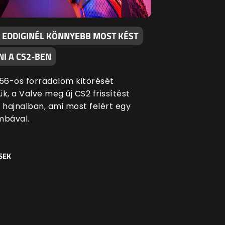
 EDDIGINÉL KÖNNYEBB MOST KÉST
I A CS2-BEN
 '56-os forradalom kitörését
k, a Valve meg új CS2 frissítést
i hajnalban, ami most felért egy
bával.
SEK