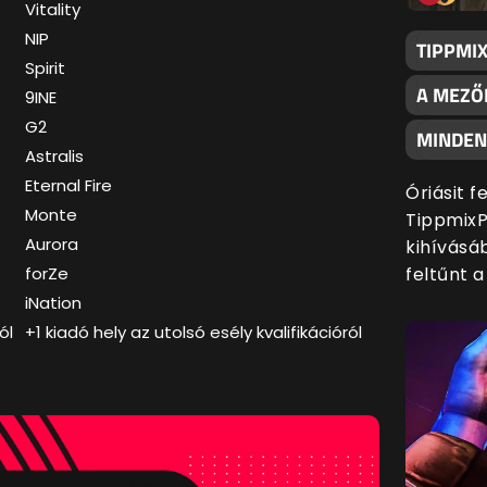
Vitality
NIP
TIPPMI
Spirit
A MEZŐ
9INE
G2
MINDENK
Astralis
Eternal Fire
Óriásit 
Monte
TippmixP
Aurora
kihívásáb
feltűnt 
forZe
iNation
ól
+1 kiadó hely az utolsó esély kvalifikációról