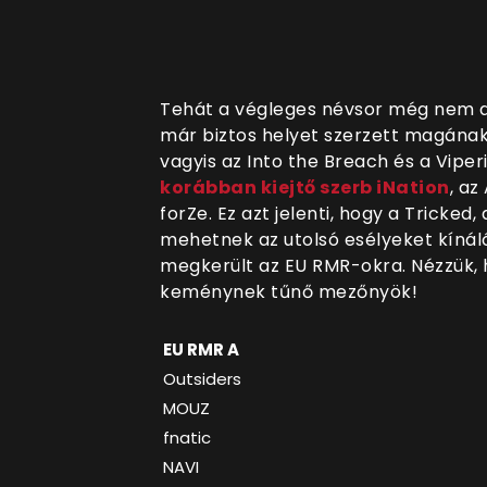
Tehát a végleges névsor még nem dől
már biztos helyet szerzett magának
vagyis az Into the Breach és a Viper
korábban kiejtő szerb iNation
, az
forZe. Ez azt jelenti, hogy a Tricked
mehetnek az utolsó esélyeket kínáló
megkerült az EU RMR-okra. Nézzük, 
keménynek tűnő mezőnyök!
EU RMR A
Outsiders
MOUZ
fnatic
NAVI