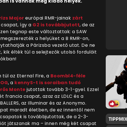
an is vannak még kiadó helyek.
rizs Major
európai RMR-jainak
zárt
csapat, így a
G2 is továbbjutott
, de az
ezen tegnap este változtattak: a SAW
 megszerezték a helyüket a B RMR-on,
ytathatják a Párizsba vezető utat. De ne
kik élték túl a selejtezők utolsó fordulóit
iókban!
 túl az Eternal Fire, a
Boombl4-féle
 OG
, a
kennyS-t is soraiban tudó
erős Monte
jutottak tovább 3-1-gyel. Ezzel
 francia csapat, azaz az LDLC és a
EBALLERS, az Illuminar és az Anonymo.
pat maradt életben, de ez innentől nem
 csapatok is továbbjutottak, de a 2-3-
TIPPMIX
ciót játszanak ma – innen még két csapat