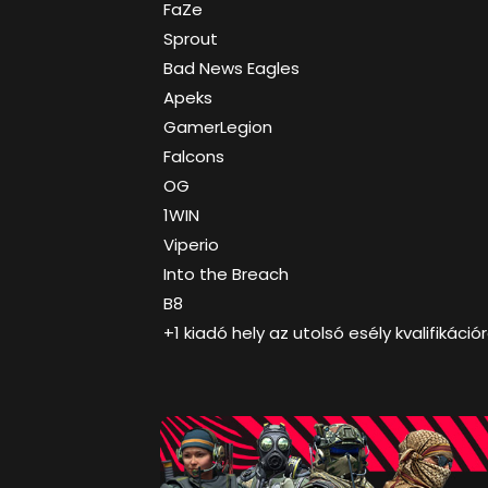
FaZe
Sprout
Bad News Eagles
Apeks
GamerLegion
Falcons
OG
1WIN
Viperio
Into the Breach
B8
+1 kiadó hely az utolsó esély kvalifikációr