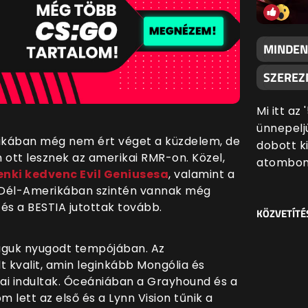
MINDEN
SZEREZN
Mi itt az
ünnepeljü
erikában még nem ért véget a küzdelem, de
dobott k
 ott lesznek az amerikai RMR-on. Közel,
atombom
nki kedvenc Evil Geniusesa
, valamint a
 Dél-Amerikában szintén vannak még
 és a BESTIA jutottak tovább.
KÖZVETÍTÉ
maguk nyugodt tempójában. Az
t kvalit, amin leginkább Mongólia és
sai indultak. Óceániában a Grayhound és a
 lett az első és a Lynn Vision tűnik a