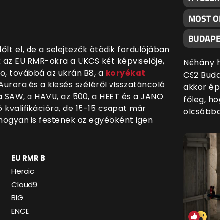
MOST O
BUDAPE
t el, de a selejtezők ötödik fordulójában
 az EU RMR-okra a UKCS két képviselője,
Néhány h
io, továbbá az ukrán B8, a
koryékat
CS2 Buda
 Aurora és a kiesés széléről visszatáncoló
akkor ép
, a SAW, a HAVU, az 500, a HEET és a JANO
főleg, h
 kvalifikációra, de 15-15 csapat már
olcsóbba
hogyan is festenek az egyébként igen
EU RMR B
Heroic
Cloud9
BIG
ENCE