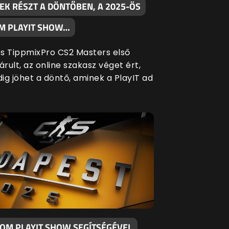
EK RÉSZT A DÖNTŐBEN, A 2025-ÖS
M PLAYIT SHOW…
s TippmixPro CS2 Masters első
árult, az online szakasz véget ért,
ig jöhet a döntő, aminek a PlayIT ad
KOM PLAYIT SHOW SEGÍTSÉGÉVEL