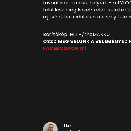
favoritnak a másik helyért – a TYL
felül lesz még közel-keleti selejtező
a jövőhéten indul és a mezőny fele
Borítókép: HLTV/theMAKKU
OSZD MEG VELÜNK A VÉLEMÉNYED
FACEBOOKON IS!
tbr