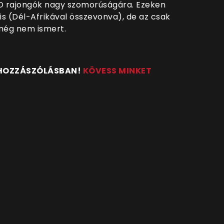
OO rajongók nagy szomorúságára. Ezeken
 is (Dél-Afrikával összevonva), de az csak
 még nem ismert.
 HOZZÁSZÓLÁSBAN!
KÖVESS MINKET