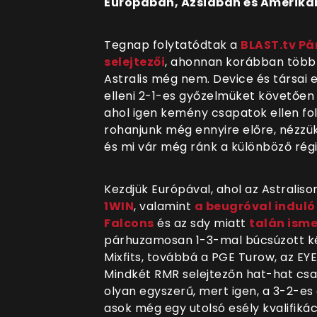
Európában, Ázsiában és Amerikáb
Tegnap folytatódtak
a
BLAST.tv Pá
selejtezői
, ahonnan korábban több 
Astralis még nem. Device és társai 
elleni 2-1-es győzelmüket követően
ahol igen kemény csapatok ellen fol
rohanjunk még ennyire előre, nézzük, 
és mi vár még ránk a különböző rég
Kezdjük Európával, ahol az Astralison
1WIN
, valamint
a beugróval induló
Falcons
és az sdy miatt
talán ism
párhuzamosan 1-3-mal búcsúzott két
Mixfits, továbbá a PGE Turow, az EY
Mindkét RMR selejtezőn hat-hat csa
olyan egyszerű, mert igen, a 3-2-es
asok még egy utolsó esély kvalifiká