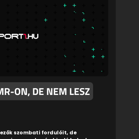
MR-ON, DE NEM LESZ
tezők szombati fordulóit, de