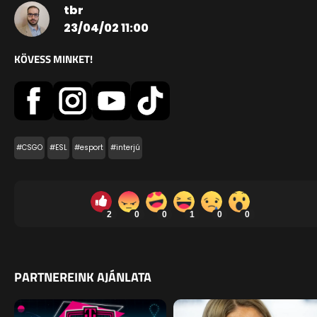
tbr
23/04/02 11:00
KÖVESS MINKET!
#CSGO
#ESL
#esport
#interjú
2
0
0
1
0
0
PARTNEREINK AJÁNLATA