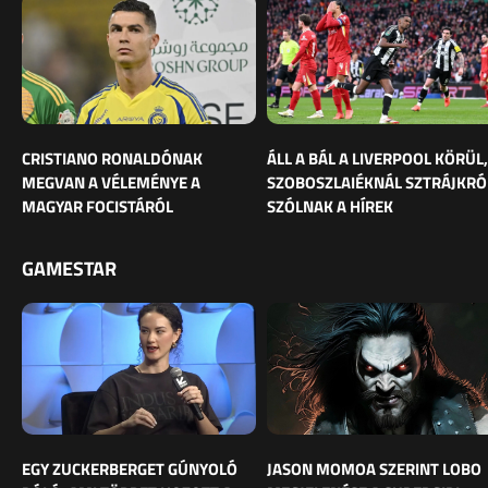
CRISTIANO RONALDÓNAK
ÁLL A BÁL A LIVERPOOL KÖRÜL,
MEGVAN A VÉLEMÉNYE A
SZOBOSZLAIÉKNÁL SZTRÁJKRÓ
MAGYAR FOCISTÁRÓL
SZÓLNAK A HÍREK
GAMESTAR
EGY ZUCKERBERGET GÚNYOLÓ
JASON MOMOA SZERINT LOBO