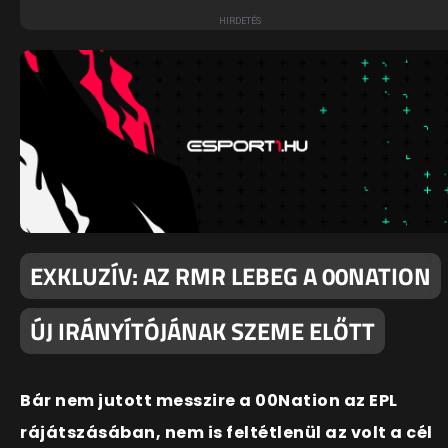
EXKLUZÍV: AZ RMR LEBEG A 00NATION
ÚJ IRÁNYÍTÓJÁNAK SZEME ELŐTT
Bár nem jutott messzire a 00Nation az EPL
rájátszásában, nem is feltétlenül az volt a cél