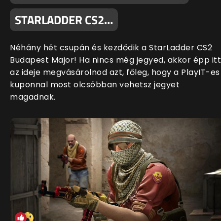
STARLADDER CS2…
Néhány hét csupán és kezdődik a StarLadder CS2
Budapest Major! Ha nincs még jegyed, akkor épp itt
az ideje megvásárolnod azt, főleg, hogy a PlayIT-es
kuponnal most olcsóbban vehetsz jegyet
magadnak.