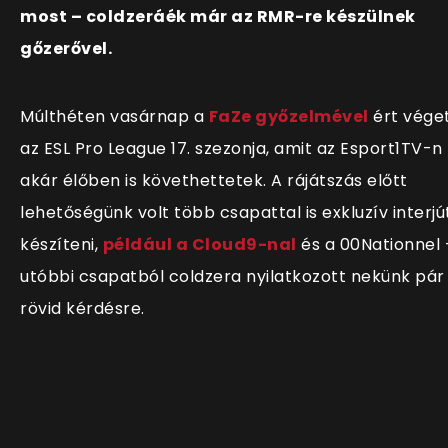
most – coldzeráék már az RMR-re készülnek
gőzerővel.
Múlthéten vasárnap a
FaZe győzelmével
ért vége
az ESL Pro League 17. szezonja, amit az Esport1TV-n
akár élőben is követhettetek. A rájátszás előtt
lehetőségünk volt több csapattal is exkluzív interjú
készíteni,
például a Cloud9-nal
és a 00Nationnel 
utóbbi csapatból coldzera nyilatkozott nekünk pár
rövid kérdésre.