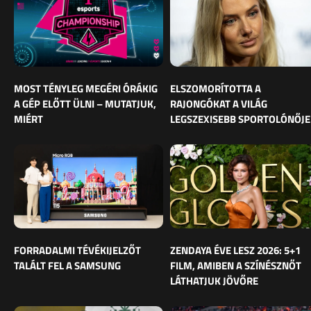
MOST TÉNYLEG MEGÉRI ÓRÁKIG
ELSZOMORÍTOTTA A
A GÉP ELŐTT ÜLNI – MUTATJUK,
RAJONGÓKAT A VILÁG
MIÉRT
LEGSZEXISEBB SPORTOLÓNŐJE
FORRADALMI TÉVÉKIJELZŐT
ZENDAYA ÉVE LESZ 2026: 5+1
TALÁLT FEL A SAMSUNG
FILM, AMIBEN A SZÍNÉSZNŐT
LÁTHATJUK JÖVŐRE