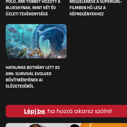
PÓLÓ, AMI TÖBBET HOZOTT A
MEGJELENÉSE A SUPERGIRL-
BLUESKYNAK, MINT KÉT ÉV
FILMBEN HŰ LESZ A
ÜZLETI TEVÉKENYSÉGE
KÉPREGÉNYEKHEZ
HATALMAS BOTRÁNY LETT AZ
ARK: SURVIVAL EVOLVED
BŐVÍTMÉNYÉNEK AI
ELŐZETESÉBŐL
Lépj be
, ha hozzá akarsz szólni!