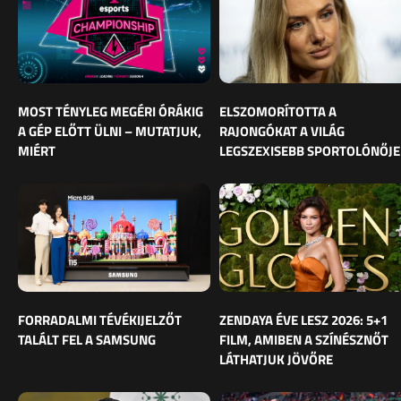
MOST TÉNYLEG MEGÉRI ÓRÁKIG
ELSZOMORÍTOTTA A
A GÉP ELŐTT ÜLNI – MUTATJUK,
RAJONGÓKAT A VILÁG
MIÉRT
LEGSZEXISEBB SPORTOLÓNŐJE
FORRADALMI TÉVÉKIJELZŐT
ZENDAYA ÉVE LESZ 2026: 5+1
TALÁLT FEL A SAMSUNG
FILM, AMIBEN A SZÍNÉSZNŐT
LÁTHATJUK JÖVŐRE