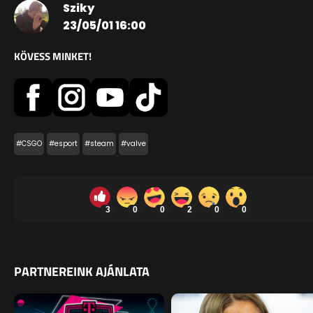
Sziky
23/05/01 16:00
KÖVESS MINKET!
#CSGO
#esport
#steam
#valve
3
0
0
2
0
0
PARTNEREINK AJÁNLATA