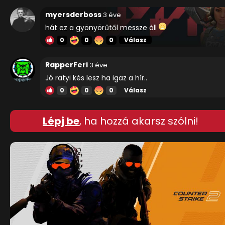
myersderboss
3 éve
hát ez a gyönyörűtől messze áll
0
0
0
Válasz
RapperFeri
3 éve
Jó ratyi kés lesz ha igaz a hír..
0
0
0
Válasz
Lépj be
, ha hozzá akarsz szólni!