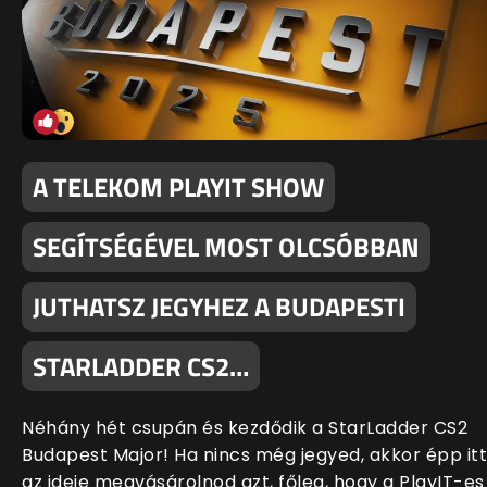
A TELEKOM PLAYIT SHOW
SEGÍTSÉGÉVEL MOST OLCSÓBBAN
JUTHATSZ JEGYHEZ A BUDAPESTI
STARLADDER CS2…
Néhány hét csupán és kezdődik a StarLadder CS2
Budapest Major! Ha nincs még jegyed, akkor épp itt
az ideje megvásárolnod azt, főleg, hogy a PlayIT-es