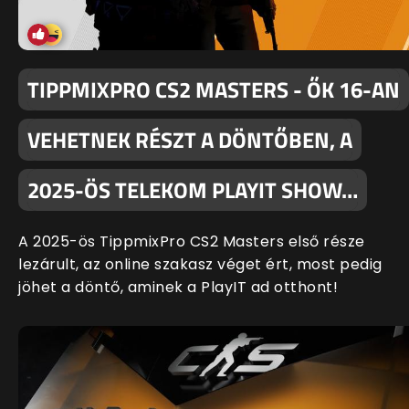
TIPPMIXPRO CS2 MASTERS - ŐK 16-AN
VEHETNEK RÉSZT A DÖNTŐBEN, A
2025-ÖS TELEKOM PLAYIT SHOW…
A 2025-ös TippmixPro CS2 Masters első része
lezárult, az online szakasz véget ért, most pedig
jöhet a döntő, aminek a PlayIT ad otthont!