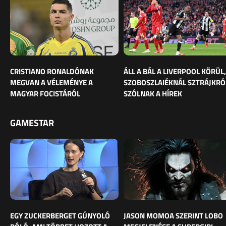
CRISTIANO RONALDÓNAK
ÁLL A BÁL A LIVERPOOL KÖRÜL,
MEGVAN A VÉLEMÉNYE A
SZOBOSZLAIÉKNÁL SZTRÁJKRÓ
MAGYAR FOCISTÁRÓL
SZÓLNAK A HÍREK
GAMESTAR
EGY ZUCKERBERGET GÚNYOLÓ
JASON MOMOA SZERINT LOBO