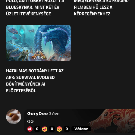
PÓLÓ, AMI TÖBBET HOZOTT A
MEGJELENÉSE A SUPERGIRL-
BLUESKYNAK, MINT KÉT ÉV
FILMBEN HŰ LESZ A
ÜZLETI TEVÉKENYSÉGE
KÉPREGÉNYEKHEZ
HATALMAS BOTRÁNY LETT AZ
ARK: SURVIVAL EVOLVED
BŐVÍTMÉNYÉNEK AI
ELŐZETESÉBŐL
GeryDee
3 éve
GG
0
0
0
Válasz