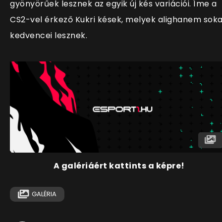
gyönyörűek lesznek az egyik új kés variációi. Íme a
CS2-vel érkező Kukri kések, melyek alighanem sok
kedvencei lesznek.
A galériáért kattints a képre!
GALÉRIA