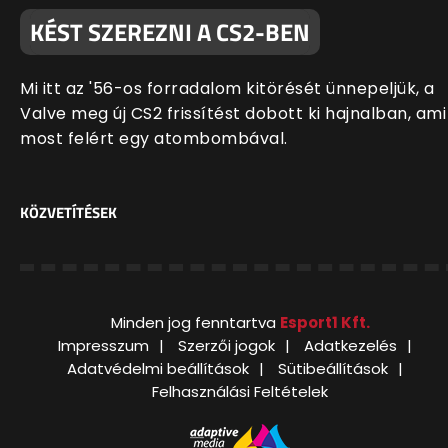
KÉST SZEREZNI A CS2-BEN
Mi itt az '56-os forradalom kitörését ünnepeljük, a
Valve meg új CS2 frissítést dobott ki hajnalban, ami
most felért egy atombombával.
KÖZVETÍTÉSEK
Minden jog fenntartva
Esport1 Kft.
Impresszum
Szerzői jogok
Adatkezelés
Adatvédelmi beállítások
Sütibeállítások
Felhasználási Feltételek