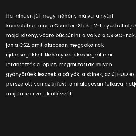
Ha minden jól megy, néhány múlva, a nyári
kánikulában már a Counter-Strike 2-t nyüstölhetjü
majd. Bizony, végre búcsút int a Valve a CS:GO-nak,
jön a CS2, amit alaposan megpakolnak
újdonságokkal. Néhány érdekességről már
lerántották a leplet, megmutatták milyen
gyönyörűek lesznek a pályák, a skinek, az új HUD és
persze ott van az új füst, ami alaposan felkavarhatj
majd a szerverek állóvizét.