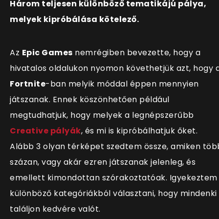
Három teljesen különböző tematikájú pálya,
melyek kipróbálása kötelező.
Az
Epic Games
nemrégiben bevezette, hogy a
hivatalos oldalukon nyomon követhetjük azt, hogy 
Fortnite
-ban melyik móddal éppen mennyien
játszanak. Ennek köszönhetően például
megtudhatjuk, hogy melyek a legnépszerűbb
Creative pályák
, és mi is kipróbálhatjuk őket.
Alább 3 olyan térképet szedtem össze, amiken töb
százan, vagy akár ezren játszanak jelenleg, és
emellett kimondottan szórakoztatóak. Igyekeztem
különböző kategóriákból választani, hogy mindenki
találjon kedvére valót.