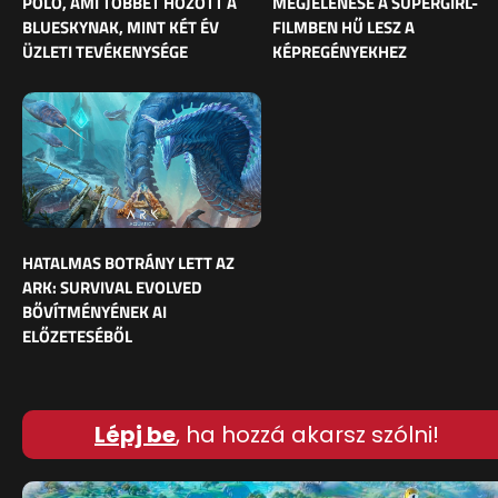
PÓLÓ, AMI TÖBBET HOZOTT A
MEGJELENÉSE A SUPERGIRL-
BLUESKYNAK, MINT KÉT ÉV
FILMBEN HŰ LESZ A
ÜZLETI TEVÉKENYSÉGE
KÉPREGÉNYEKHEZ
HATALMAS BOTRÁNY LETT AZ
ARK: SURVIVAL EVOLVED
BŐVÍTMÉNYÉNEK AI
ELŐZETESÉBŐL
Lépj be
, ha hozzá akarsz szólni!