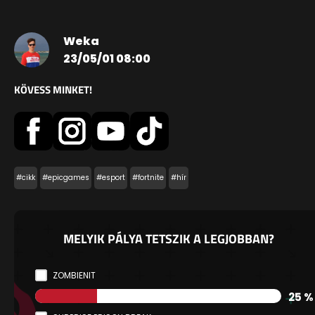
Weka
23/05/01 08:00
KÖVESS MINKET!
#cikk
#epicgames
#esport
#fortnite
#hír
MELYIK PÁLYA TETSZIK A LEGJOBBAN?
ZOMBIENIT
25 %