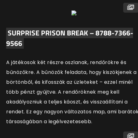
SURPRISE PRISON BREAK – 8788-7366-
9566
A játékosok két részre oszlanak, rendőrökre és
bűnözőkre. A bűnözők feladata, hogy kiszökjenek a
börtönből, és kifosszák az üzleteket
–
ezzel minél
több pénzt gyűjtve. A rendőröknek meg kell
akadályozniuk a teljes káoszt, és visszaáll
ítani a
rendet. Ez egy nagyon változatos map, ami baráto
társaságában a legélvezetesebb.