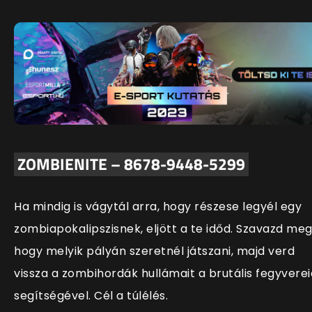
ZOMBIENITE – 8678-9448-5299
Ha mindig is vágytál arra, hogy részese legyél egy
zombiapokalipszisnek, eljött a te időd. Szavazd meg
hogy melyik pályán szeretnél játszani, majd verd
vissza a zombihordák hullámait a brutális fegyverei
seg
ítségével. Cél a túlélés.