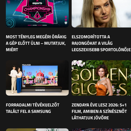
MOST TÉNYLEG MEGÉRI ÓRÁKIG
ELSZOMORÍTOTTA A
A GÉP ELŐTT ÜLNI – MUTATJUK,
RAJONGÓKAT A VILÁG
MIÉRT
LEGSZEXISEBB SPORTOLÓNŐJE
FORRADALMI TÉVÉKIJELZŐT
ZENDAYA ÉVE LESZ 2026: 5+1
TALÁLT FEL A SAMSUNG
FILM, AMIBEN A SZÍNÉSZNŐT
LÁTHATJUK JÖVŐRE