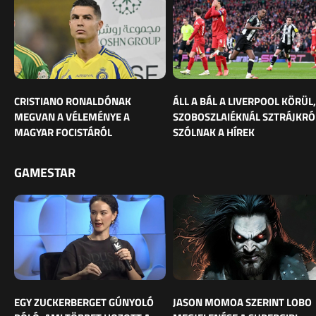
CRISTIANO RONALDÓNAK
ÁLL A BÁL A LIVERPOOL KÖRÜL,
MEGVAN A VÉLEMÉNYE A
SZOBOSZLAIÉKNÁL SZTRÁJKRÓ
MAGYAR FOCISTÁRÓL
SZÓLNAK A HÍREK
GAMESTAR
EGY ZUCKERBERGET GÚNYOLÓ
JASON MOMOA SZERINT LOBO