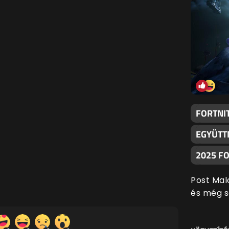
FORTNIT
EGYÜTT
2025 F
Post Mal
és még s