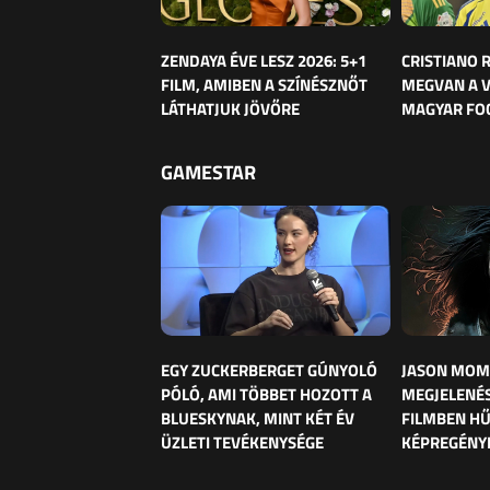
ZENDAYA ÉVE LESZ 2026: 5+1
CRISTIANO
FILM, AMIBEN A SZÍNÉSZNŐT
MEGVAN A 
LÁTHATJUK JÖVŐRE
MAGYAR FO
GAMESTAR
EGY ZUCKERBERGET GÚNYOLÓ
JASON MOM
PÓLÓ, AMI TÖBBET HOZOTT A
MEGJELENÉS
BLUESKYNAK, MINT KÉT ÉV
FILMBEN HŰ
ÜZLETI TEVÉKENYSÉGE
KÉPREGÉNY