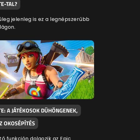
E-TAL?
űleg jelenleg is ez a legnépszerűbb
ilágon.
TE: A JÁTÉKOSOK DÜHÖNGENEK,
AZ OKOSÉPÍTÉS
tő funkción dolgozik az Epic