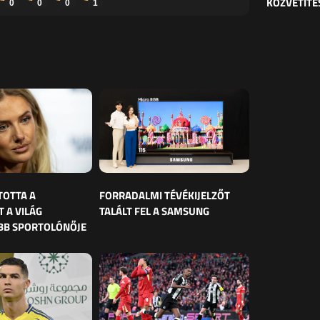
KÖZVETÍTÉ
0
0
0
1
TOTTA A
FORRADALMI TÉVÉKIJELZŐT
 A VILÁG
TALÁLT FEL A SAMSUNG
BB SPORTOLÓNŐJE