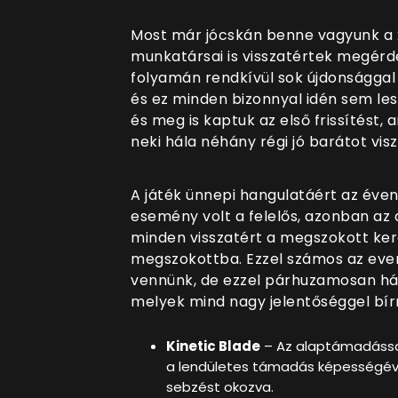
Most már jócskán benne vagyunk a 
munkatársai is visszatértek megérd
folyamán rendk
ívül sok újdonsággal
és ez minden bizonnyal idén sem les
és meg is kaptuk az első frissítést
neki hála néhány régi jó barátot vis
A játék ünnepi hangulatáért az év
esemény volt a felelős, azonban az 
minden visszatért a megszokott k
megszokottba. Ezzel számos az even
vennünk, de ezzel párhuzamosan háro
melyek mind nagy jelentőséggel bír
Kinetic Blade
– Az alaptámadással
a lendületes támadás képességéve
sebzést okozva.