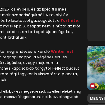
2025-ös évben, és az
Epic Games
emelt szabadságukból. A tavalyi év
 és fejlesztéssel gazdagodott a
Fortnite
,
z másképp. A csapat nem is húzta az időt,
, ami habár nem tartogat újdonságokat,
zont láthatunk.
ente megrendezésre kerülő
Winterfest
a tegnapi nappal a végéhez ért, és
erékvágásba, avagy majdnem a
thez kapcsolódó tárgytól kellett búcsút
m régi fegyver is visszatért a placcra,
nak.
 ellökjük és megsebezzük az ellenfeleket, míg
l messziről ugorhatunk nekik, ezzel nagyobb
MENNYI