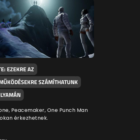
E: EZEKRE AZ
MŰKÖDÉSEKRE SZÁMÍTHATUNK
OLYAMÁN
one, Peacemaker, One Punch Man
okan érkezhetnek.