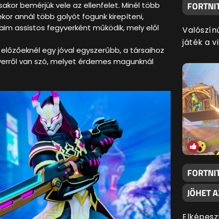
FORTNIT
sakor bemérjük vele az ellenfelet. Minél több
ekor annál több golyót fogunk kirepíteni,
 aim assistos fegyverként működik, mely elől
Valószín
játék a v
előzőeknél egy jóval egyszerűbb, a társaihoz
erről van szó, melyet érdemes magunknál
FORTNI
JÖHET 
Elképesz