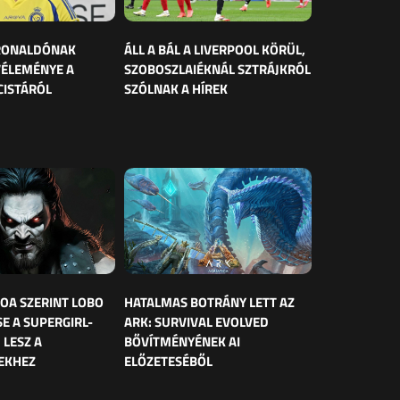
 RONALDÓNAK
ÁLL A BÁL A LIVERPOOL KÖRÜL,
VÉLEMÉNYE A
SZOBOSZLAIÉKNÁL SZTRÁJKRÓL
CISTÁRÓL
SZÓLNAK A HÍREK
OA SZERINT LOBO
HATALMAS BOTRÁNY LETT AZ
E A SUPERGIRL-
ARK: SURVIVAL EVOLVED
 LESZ A
BŐVÍTMÉNYÉNEK AI
EKHEZ
ELŐZETESÉBŐL