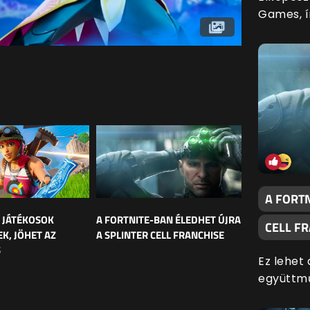
Games, í
A FORTN
A JÁTÉKOSOK
A FORTNITE-BAN ÉLEDHET ÚJRA
CELL F
, JÖHET AZ
A SPLINTER CELL FRANCHISE
S
Ez lehet
együttm