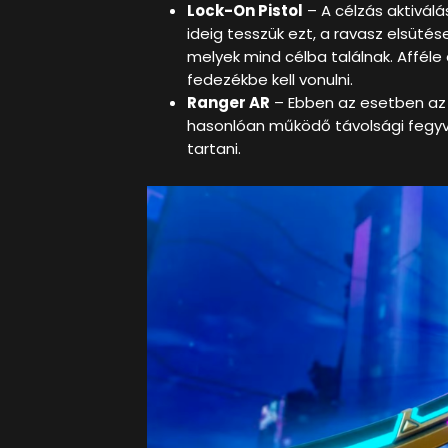
Lock-On Pistol
– A célzás aktiválá
ideig tesszük ezt, a ravasz elsütés
melyek mind célba találnak. Afféle
fedezékbe kell vonulni.
Ranger AR
– Ebben az esetben az 
hasonlóan működő távolsági fegyv
tartani.