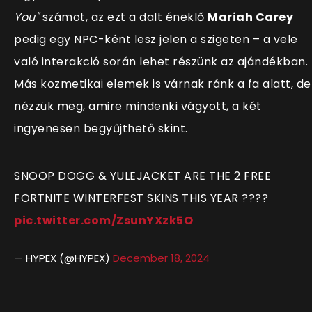
You"
számot, az ezt a dalt éneklő
Mariah Carey
pedig egy NPC-ként lesz jelen a szigeten
– a vele
való interakció során lehet részünk az ajándékban.
Más kozmetikai elemek is várnak ránk a fa alatt, de
nézzük meg, amire mindenki vágyott, a két
ingyenesen begyűjthető skint.
SNOOP DOGG & YULEJACKET ARE THE 2 FREE
FORTNITE WINTERFEST SKINS THIS YEAR ????
pic.twitter.com/ZsunYXzk5O
— HYPEX (@HYPEX)
December 18, 2024