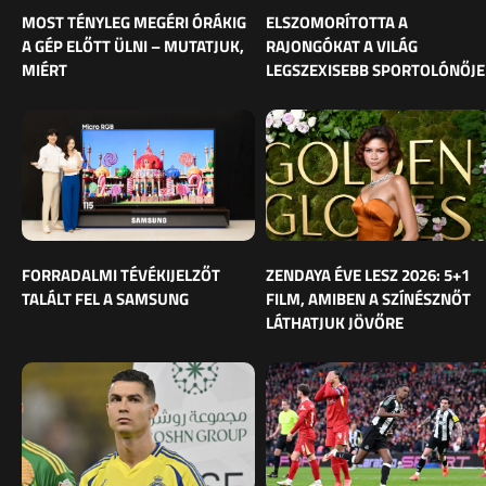
MOST TÉNYLEG MEGÉRI ÓRÁKIG
ELSZOMORÍTOTTA A
A GÉP ELŐTT ÜLNI – MUTATJUK,
RAJONGÓKAT A VILÁG
MIÉRT
LEGSZEXISEBB SPORTOLÓNŐJE
FORRADALMI TÉVÉKIJELZŐT
ZENDAYA ÉVE LESZ 2026: 5+1
TALÁLT FEL A SAMSUNG
FILM, AMIBEN A SZÍNÉSZNŐT
LÁTHATJUK JÖVŐRE