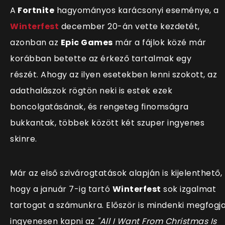
A
Fortnite
hagyományos karácsonyi eseménye, a
Winterfest
december 20-án vette kezdetét,
azonban az
Epic Games
már a fájlok közé már
korábban betette az érkező tartalmak egy
részét. Ahogy az ilyen esetekben lenni szokott, az
adathalászok rögtön neki is estek ezek
boncolgatásának, és rengeteg finomságra
bukkantak, többek között két szuper ingyenes
skinre.
Már az első szivárogtatások alapján is kijelenthető,
hogy a január 7-ig tartó
Winterfest
sok izgalmat
tartogat a számunkra. Először is mindenki megfogj
ingyenesen kapni az
"All I Want From Christmas Is