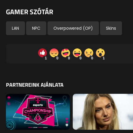
GAMER SZÓTÁR
LAN
NPC
Overpowered (OP)
Skins
1
0
0
0
0
1
PARTNEREINK AJÁNLATA