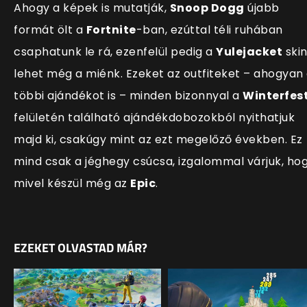
Ahogy a képek is mutatják,
Snoop Dogg
újabb
formát ölt a
Fortnite
-ban, ezúttal téli ruhában
csaphatunk le rá, ezenfelül pedig a
Yulejacket
ski
lehet még a miénk. Ezeket az outfiteket – ahogyan
többi ajándékot is – minden bizonnyal a
Winterfes
felületén található ajándékdobozokból nyithatjuk
majd ki, csakúgy mint az ezt megelőző években. Ez
mind csak a jéghegy csúcsa, izgalommal várjuk, ho
mivel készül még az
Epic
.
EZEKET OLVASTAD MÁR?