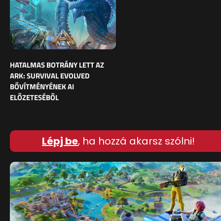
HATALMAS BOTRÁNY LETT AZ
ARK: SURVIVAL EVOLVED
BŐVÍTMÉNYÉNEK AI
ELŐZETESÉBŐL
Lépj be
, ha hozzá akarsz szólni!