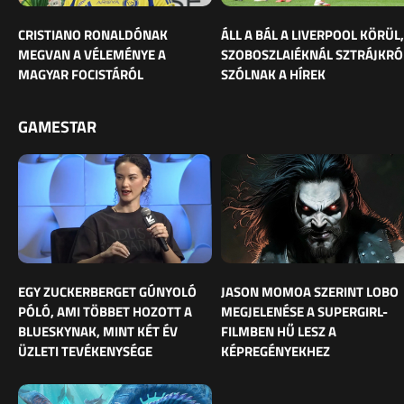
CRISTIANO RONALDÓNAK
ÁLL A BÁL A LIVERPOOL KÖRÜL,
MEGVAN A VÉLEMÉNYE A
SZOBOSZLAIÉKNÁL SZTRÁJKRÓ
MAGYAR FOCISTÁRÓL
SZÓLNAK A HÍREK
GAMESTAR
EGY ZUCKERBERGET GÚNYOLÓ
JASON MOMOA SZERINT LOBO
PÓLÓ, AMI TÖBBET HOZOTT A
MEGJELENÉSE A SUPERGIRL-
BLUESKYNAK, MINT KÉT ÉV
FILMBEN HŰ LESZ A
ÜZLETI TEVÉKENYSÉGE
KÉPREGÉNYEKHEZ