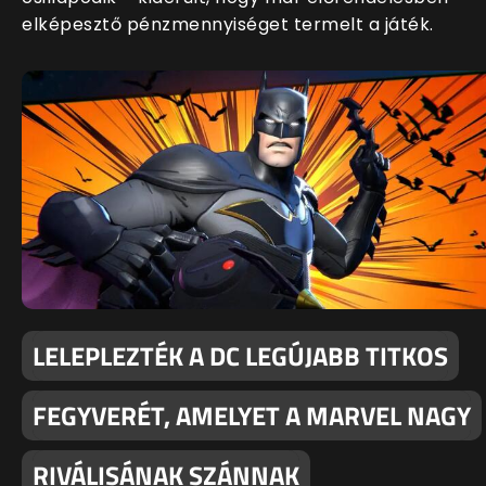
elképesztő pénzmennyiséget termelt a játék.
LELEPLEZTÉK A DC LEGÚJABB TITKOS
FEGYVERÉT, AMELYET A MARVEL NAGY
RIVÁLISÁNAK SZÁNNAK