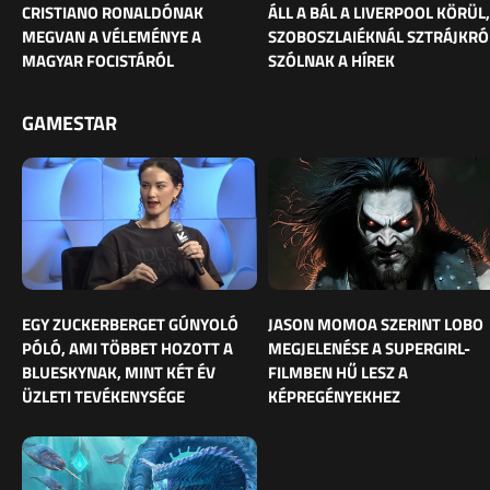
CRISTIANO RONALDÓNAK
ÁLL A BÁL A LIVERPOOL KÖRÜL,
MEGVAN A VÉLEMÉNYE A
SZOBOSZLAIÉKNÁL SZTRÁJKRÓ
MAGYAR FOCISTÁRÓL
SZÓLNAK A HÍREK
GAMESTAR
EGY ZUCKERBERGET GÚNYOLÓ
JASON MOMOA SZERINT LOBO
PÓLÓ, AMI TÖBBET HOZOTT A
MEGJELENÉSE A SUPERGIRL-
BLUESKYNAK, MINT KÉT ÉV
FILMBEN HŰ LESZ A
ÜZLETI TEVÉKENYSÉGE
KÉPREGÉNYEKHEZ