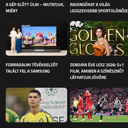
A GÉP ELŐTT ÜLNI – MUTATJUK,
RAJONGÓKAT A VILÁG
MIÉRT
LEGSZEXISEBB SPORTOLÓNŐJE
FORRADALMI TÉVÉKIJELZŐT
ZENDAYA ÉVE LESZ 2026: 5+1
TALÁLT FEL A SAMSUNG
FILM, AMIBEN A SZÍNÉSZNŐT
LÁTHATJUK JÖVŐRE