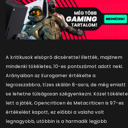
A kritikusok elsöprő dicsérettel illették, majdnem
mindenki tökéletes, 10-es pontszámot adott neki.
Arányaiban az Eurogamer értékelte a
legrosszabbra, tízes skálán 8-asra, de még emiatt
se lehetne túlságosan szégyenkezni. Közel tökélete
lett a játék, Opencriticen és Metacriticen is 97-es
értékelést kapott, ez előbbi a valaha volt
legnagyobb, utóbbin is a harmadik legjobb