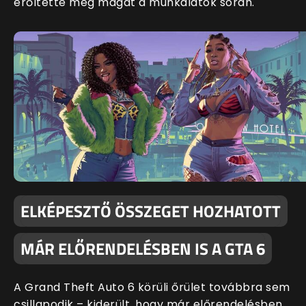
erőltette meg magát a munkálatok során.
ELKÉPESZTŐ ÖSSZEGET HOZHATOTT
MÁR ELŐRENDELÉSBEN IS A GTA 6
A Grand Theft Auto 6 körüli őrület továbbra sem
csillapodik – kiderült, hogy már előrendelésben