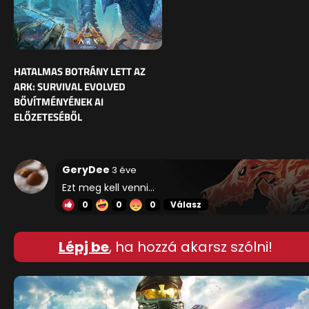
HATALMAS BOTRÁNY LETT AZ
ARK: SURVIVAL EVOLVED
BŐVÍTMÉNYÉNEK AI
ELŐZETESÉBŐL
GeryDee
3 éve
Ezt meg kell venni...
0
0
0
Válasz
Lépj be
, ha hozzá akarsz szólni!