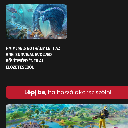
HATALMAS BOTRÁNY LETT AZ
ARK: SURVIVAL EVOLVED
BŐVÍTMÉNYÉNEK AI
ELŐZETESÉBŐL
Lépj be
, ha hozzá akarsz szólni!