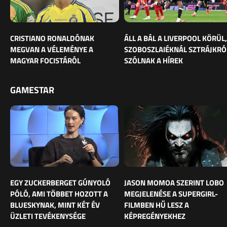
CRISTIANO RONALDÓNAK
ÁLL A BÁL A LIVERPOOL KÖRÜL,
MEGVAN A VÉLEMÉNYE A
SZOBOSZLAIÉKNÁL SZTRÁJKRÓ
MAGYAR FOCISTÁRÓL
SZÓLNAK A HÍREK
GAMESTAR
EGY ZUCKERBERGET GÚNYOLÓ
JASON MOMOA SZERINT LOBO
PÓLÓ, AMI TÖBBET HOZOTT A
MEGJELENÉSE A SUPERGIRL-
BLUESKYNAK, MINT KÉT ÉV
FILMBEN HŰ LESZ A
ÜZLETI TEVÉKENYSÉGE
KÉPREGÉNYEKHEZ