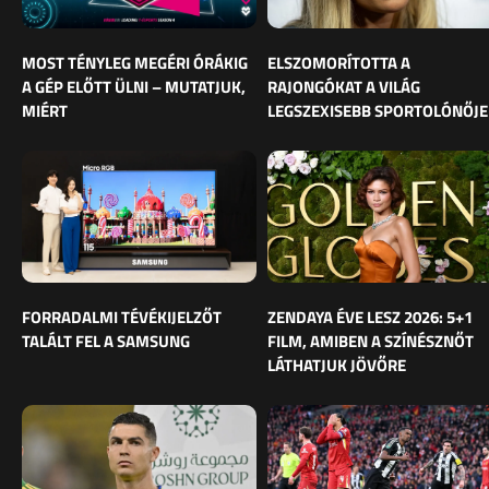
MOST TÉNYLEG MEGÉRI ÓRÁKIG
ELSZOMORÍTOTTA A
A GÉP ELŐTT ÜLNI – MUTATJUK,
RAJONGÓKAT A VILÁG
MIÉRT
LEGSZEXISEBB SPORTOLÓNŐJE
FORRADALMI TÉVÉKIJELZŐT
ZENDAYA ÉVE LESZ 2026: 5+1
TALÁLT FEL A SAMSUNG
FILM, AMIBEN A SZÍNÉSZNŐT
LÁTHATJUK JÖVŐRE