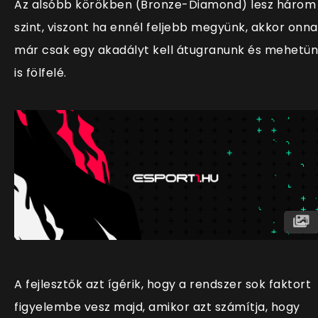
Az alsóbb körökben (Bronze-Diamond) lesz három
szint, viszont ha ennél feljebb megyünk, akkor onn
már csak egy akadályt kell átugranunk és mehetü
is fölfelé.
A fejlesztők azt ígérik, hogy a rendszer sok faktort
figyelembe vesz majd, amikor azt számítja, hogy