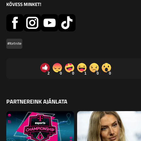
KÖVESS MINKET!
#fortnite
2
0
0
1
0
0
PARTNEREINK AJÁNLATA