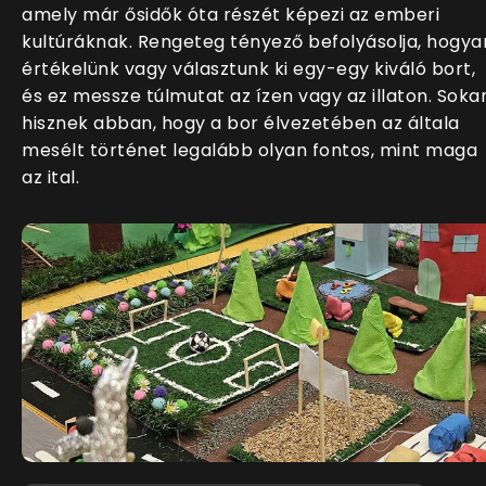
amely már ősidők óta részét képezi az emberi
kultúráknak. Rengeteg tényező befolyásolja, hogya
értékelünk vagy választunk ki egy-egy kiváló bort,
és ez messze túlmutat az ízen vagy az illaton. Soka
hisznek abban, hogy a bor élvezetében az általa
mesélt történet legalább olyan fontos, mint maga
az ital.