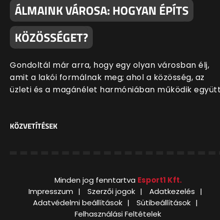
ÁLMAINK VÁROSA: HOGYAN ÉPÍTS
KÖZÖSSÉGET?
Gondoltál már arra, hogy egy olyan városban élj,
amit a lakói formálnak meg; ahol a közösség, az
üzleti és a magánélet harmóniában működik együt
KÖZVETÍTÉSEK
Minden jog fenntartva
Esport1 Kft.
Impresszum
Szerzői jogok
Adatkezelés
Adatvédelmi beállítások
Sütibeállítások
Felhasználási Feltételek