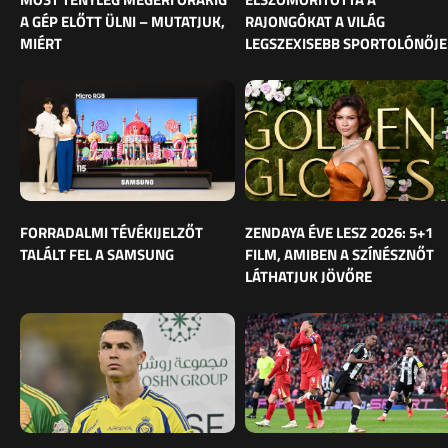
A GÉP ELŐTT ÜLNI – MUTATJUK,
RAJONGÓKAT A VILÁG
MIÉRT
LEGSZEXISEBB SPORTOLÓNŐJE
FORRADALMI TÉVÉKIJELZŐT
ZENDAYA ÉVE LESZ 2026: 5+1
TALÁLT FEL A SAMSUNG
FILM, AMIBEN A SZÍNÉSZNŐT
LÁTHATJUK JÖVŐRE