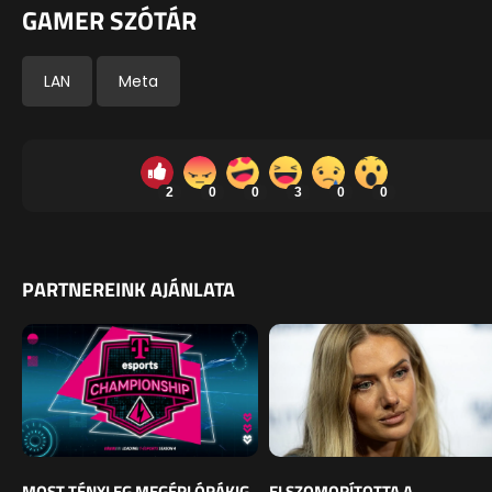
GAMER SZÓTÁR
LAN
Meta
2
0
0
3
0
0
PARTNEREINK AJÁNLATA
MOST TÉNYLEG MEGÉRI ÓRÁKIG
ELSZOMORÍTOTTA A