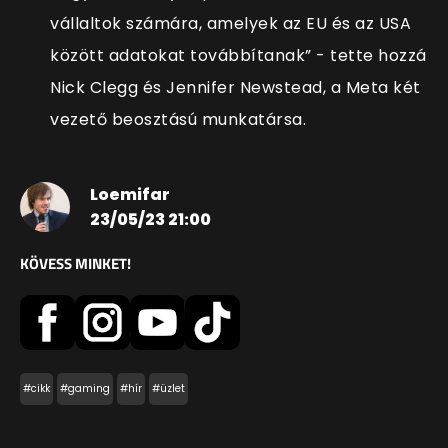
vállaltok számára, amelyek az EU és az USA
között adatokat továbbítanak” - tette hozzá
Nick Clegg és Jennifer Newstead, a Meta két
vezető beosztású munkatársa.
Loemifar
23/05/23 21:00
KÖVESS MINKET!
#cikk
#gaming
#hír
#üzlet