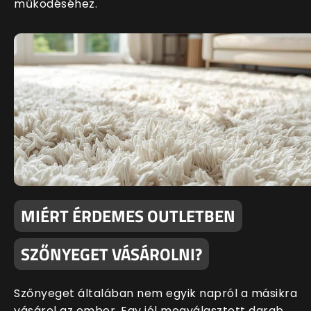
működéséhez.
MIÉRT ÉRDEMES OUTLETBEN
SZŐNYEGET VÁSÁROLNI?
Szőnyeget általában nem egyik napról a másikra
vásárol az ember. Egy jól megválasztott darab