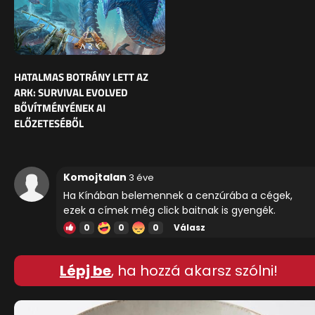
HATALMAS BOTRÁNY LETT AZ
ARK: SURVIVAL EVOLVED
BŐVÍTMÉNYÉNEK AI
ELŐZETESÉBŐL
Komojtalan
3 éve
Ha Kínában belemennek a cenzúrába a cégek,
ezek a címek még click baitnak is gyengék.
0
0
0
Válasz
Lépj be
, ha hozzá akarsz szólni!