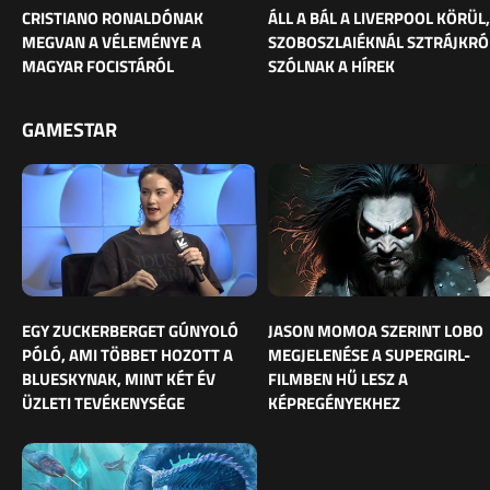
CRISTIANO RONALDÓNAK
ÁLL A BÁL A LIVERPOOL KÖRÜL,
MEGVAN A VÉLEMÉNYE A
SZOBOSZLAIÉKNÁL SZTRÁJKRÓ
MAGYAR FOCISTÁRÓL
SZÓLNAK A HÍREK
GAMESTAR
EGY ZUCKERBERGET GÚNYOLÓ
JASON MOMOA SZERINT LOBO
PÓLÓ, AMI TÖBBET HOZOTT A
MEGJELENÉSE A SUPERGIRL-
BLUESKYNAK, MINT KÉT ÉV
FILMBEN HŰ LESZ A
ÜZLETI TEVÉKENYSÉGE
KÉPREGÉNYEKHEZ