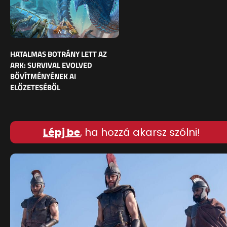
HATALMAS BOTRÁNY LETT AZ
ARK: SURVIVAL EVOLVED
BŐVÍTMÉNYÉNEK AI
ELŐZETESÉBŐL
Lépj be
, ha hozzá akarsz szólni!