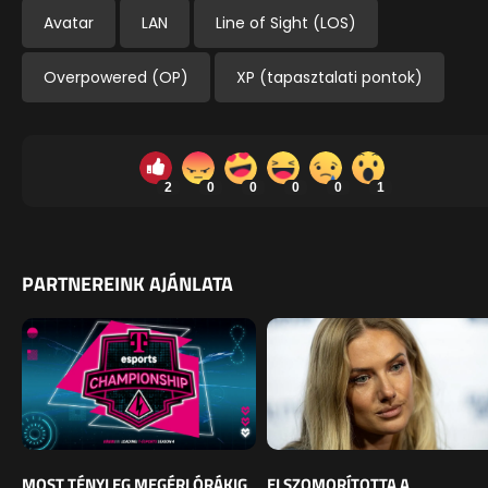
Avatar
LAN
Line of Sight (LOS)
Overpowered (OP)
XP (tapasztalati pontok)
2
0
0
0
0
1
PARTNEREINK AJÁNLATA
MOST TÉNYLEG MEGÉRI ÓRÁKIG
ELSZOMORÍTOTTA A