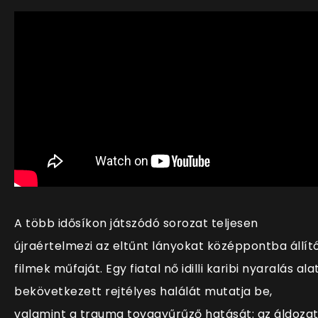
A több idősíkon játszódó sorozat teljesen
újraértelmezi az eltűnt lányokat középpontba állít
filmek műfaját. Egy fiatal nő idilli karibi nyaralás ala
bekövetkezett rejtélyes halálát mutatja be,
valamint a trauma tovagyűrűző hatását: az áldoza