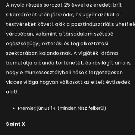
A nyolc részes sorozat 25 évvel az eredeti brit
sikersorozat után játszódik, és ugyanazokat a
testvéreket követi, akik a posztindusztriális Sheffiel
városában, valamint a társadalom széteső
egészségügyi, oktatási és foglalkoztatási
szektorában kalandoznak. A vígjáték-dráma
bemutatja a banda történetét, és rávilágít arra is,
hogy e munkásosztálybeli hősök fergetegesen
vicces világa hogyan változott az eltelt évtizedek
alatt.
Premier: június 14. (minden rész felkerül)
Saint X