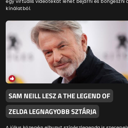
egy virtuális videótékát lehet bejárni és böngészni 
kínálatból.
SAM NEILL LESZ A THE LEGEND OF
ZELDA LEGNAGYOBB SZTÁRJA
A július közepén elhunyt színészlegenda is szerepel