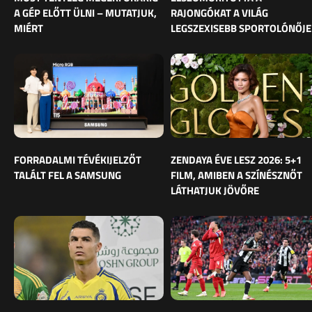
A GÉP ELŐTT ÜLNI – MUTATJUK,
RAJONGÓKAT A VILÁG
MIÉRT
LEGSZEXISEBB SPORTOLÓNŐJE
FORRADALMI TÉVÉKIJELZŐT
ZENDAYA ÉVE LESZ 2026: 5+1
TALÁLT FEL A SAMSUNG
FILM, AMIBEN A SZÍNÉSZNŐT
LÁTHATJUK JÖVŐRE