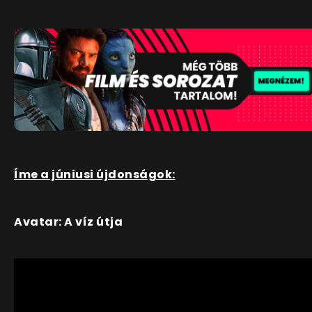
Íme a júniusi újdonságok:
Avatar: A víz útja