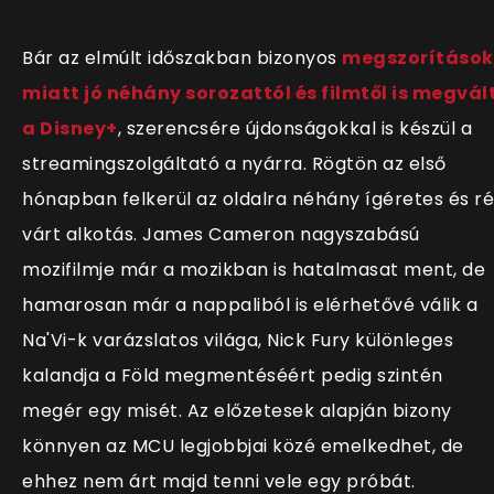
Bár az elmúlt időszakban bizonyos
megszorítások
miatt jó néhány sorozattól és filmtől is megvál
a Disney+
, szerencsére újdonságokkal is készül a
streamingszolgáltató a nyárra. Rögtön az első
hónapban felkerül az oldalra néhány ígéretes és r
várt alkotás. James Cameron nagyszabású
mozifilmje már a mozikban is hatalmasat ment, de
hamarosan már a nappaliból is elérhetővé válik a
Na'Vi-k varázslatos világa, Nick Fury különleges
kalandja a Föld megmentéséért pedig szintén
megér egy misét. Az előzetesek alapján bizony
könnyen az MCU legjobbjai közé emelkedhet, de
ehhez nem árt majd tenni vele egy próbát.