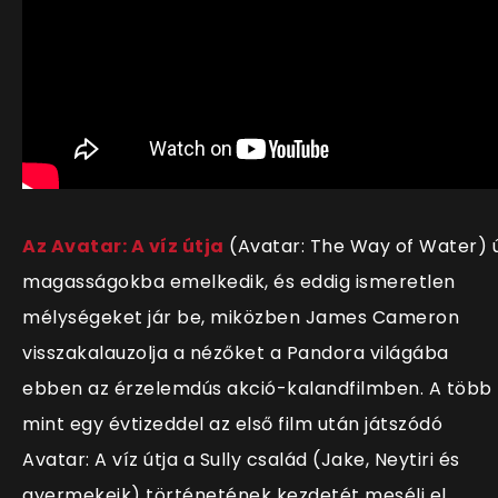
Az Avatar: A víz útja
(Avatar: The Way of Water) ú
magasságokba emelkedik, és eddig ismeretlen
mélységeket jár be, miközben James Cameron
visszakalauzolja a nézőket a Pandora világába
ebben az érzelemdús akció-kalandfilmben. A több
mint egy évtizeddel az első film után játszódó
Avatar: A víz útja a Sully család (Jake, Neytiri és
gyermekeik) történetének kezdetét meséli el,