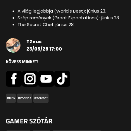
A világ legjobbja (World’s Best): június 23.
Szép remények (Great Expectations): június 28.
The Secret Chef: június 28.
TZeus
23/05/28 17:00
KÖVESS MINKET!
#film
#movies
#sorozat
GAMER SZÓTÁR