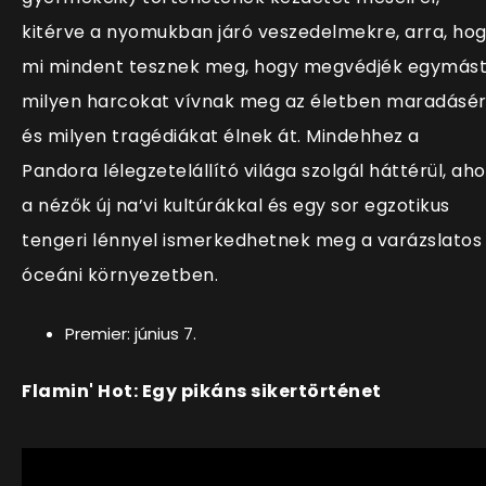
kitérve a nyomukban járó veszedelmekre, arra, ho
mi mindent tesznek meg, hogy megvédjék egymást
milyen harcokat vívnak meg az életben maradásér
és milyen tragédiákat élnek át. Mindehhez a
Pandora lélegzetelállító világa szolgál háttérül, aho
a nézők új na’vi kultúrákkal és egy sor egzotikus
tengeri lénnyel ismerkedhetnek meg a varázslatos
óceáni környezetben.
Premier: június 7.
Flamin' Hot: Egy pikáns sikertörténet