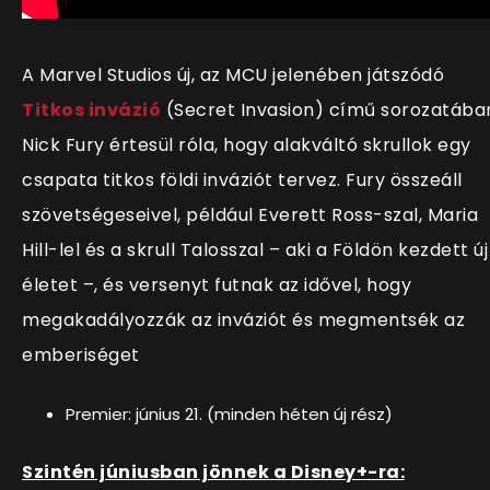
A Marvel Studios új, az MCU jelenében játszódó
Titkos invázió
(Secret Invasion) című sorozatába
Nick Fury értesül róla, hogy alakváltó skrullok egy
csapata titkos földi inváziót tervez. Fury összeáll
szövetségeseivel, például Everett Ross-szal, Maria
Hill-lel és a skrull Talosszal – aki a Földön kezdett új
életet –, és versenyt futnak az idővel, hogy
megakadályozzák az inváziót és megmentsék az
emberiséget
Premier: június 21. (minden héten új rész)
Szintén júniusban jönnek a Disney+-ra: