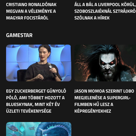
CRISTIANO RONALDÓNAK
ÁLL A BÁL A LIVERPOOL KÖRÜL,
MEGVAN A VÉLEMÉNYE A
SZOBOSZLAIÉKNÁL SZTRÁJKRÓ
MAGYAR FOCISTÁRÓL
SZÓLNAK A HÍREK
GAMESTAR
EGY ZUCKERBERGET GÚNYOLÓ
JASON MOMOA SZERINT LOBO
PÓLÓ, AMI TÖBBET HOZOTT A
MEGJELENÉSE A SUPERGIRL-
BLUESKYNAK, MINT KÉT ÉV
FILMBEN HŰ LESZ A
ÜZLETI TEVÉKENYSÉGE
KÉPREGÉNYEKHEZ