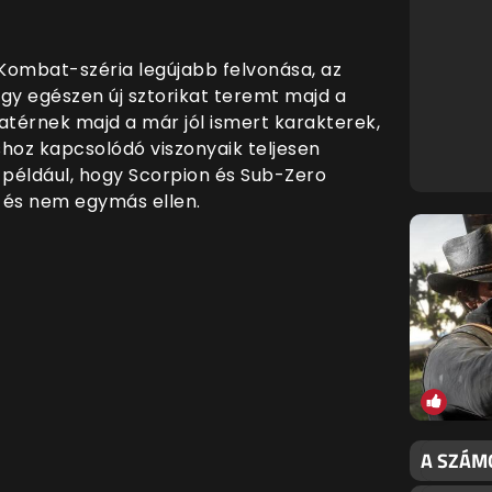
Kombat-széria legújabb felvonása, az
így egészen új sztorikat teremt majd a
zatérnek majd a már jól ismert karakterek,
oz kapcsolódó viszonyaik teljesen
például, hogy Scorpion és Sub-Zero
 és nem egymás ellen.
A SZÁMO