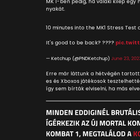
MK 1-ben pedig, ha valaki kilép egy 
nyakát.
10 minutes into the MK1 Stress Test 
It's good to be back? ????
pic.twit
— Ketchup (@PNDKetchup)
June 23, 202
Erre már láttunk a hétvégén tartott 
es és Xboxos játékosok tesztelhették
így sem bírták elviselni, ha más elve
MINDEN EDDIGINÉL BRUTÁL
ÍGÉRKEZIK AZ ÚJ MORTAL KO
KOMBAT 1, MEGTALÁLOD A
K