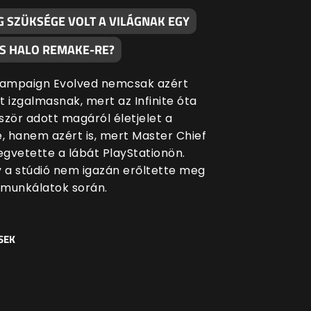
G SZÜKSÉGE VOLT A VILÁGNAK EGY
S HALO REMAKE-RE?
Campaign Evolved nemcsak azért
t izgalmasnak, mert az Infinite óta
ször adott magáról életjelet a
e, hanem azért is, mert Master Chief
gvetette a lábát PlayStationön.
y a stúdió nem igazán erőltette meg
munkálatok során.
SEK