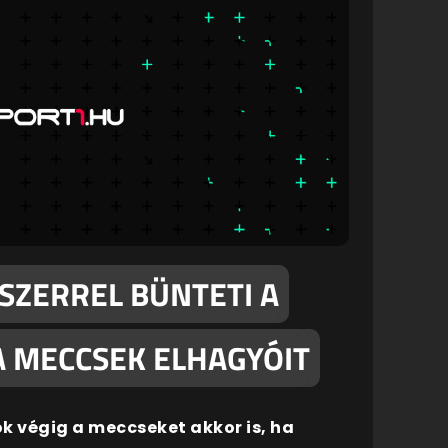
SZERREL BÜNTETI A
A MECCSEK ELHAGYÓIT
ok végig a meccseket akkor is, ha