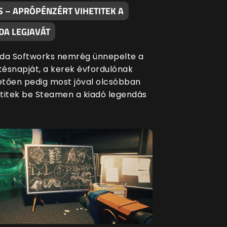
S – APRÓPÉNZÉRT VIHETITEK A
DA LEGJAVÁT
da Softworks nemrég ünnepelte a
etésnapját, a kerek évfordulónak
tően pedig most jóval olcsóbban
titek be Steamen a kiadó legendás