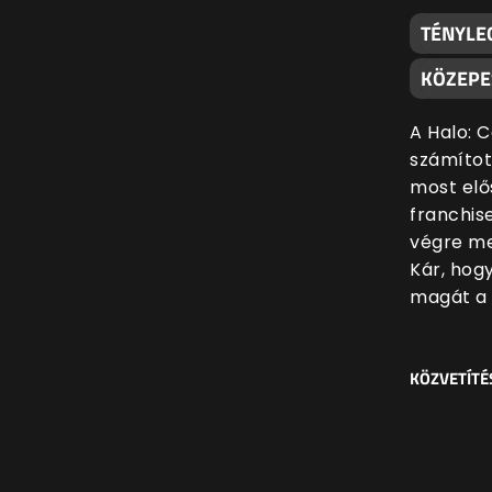
TÉNYLE
KÖZEPE
A Halo: 
számítot
most elő
franchis
végre me
Kár, hog
magát a 
KÖZVETÍTÉ