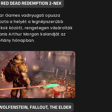
A RED DEAD REDEMPTION 2-NEK
ar Games vadnyugati opusza
zta a helyét a legnépszerűbb
ékok között, rengetegen vásárolták
nis Arthur Morgan kalandját az
éhány hónapban.
WOLFENSTEIN, FALLOUT, THE ELDER