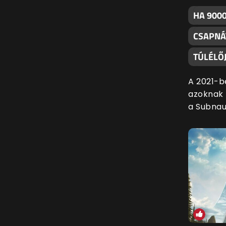
HA 9000
CSAPNÁ
TÚLÉLŐJ
A 2021-b
azoknak f
a Subnau