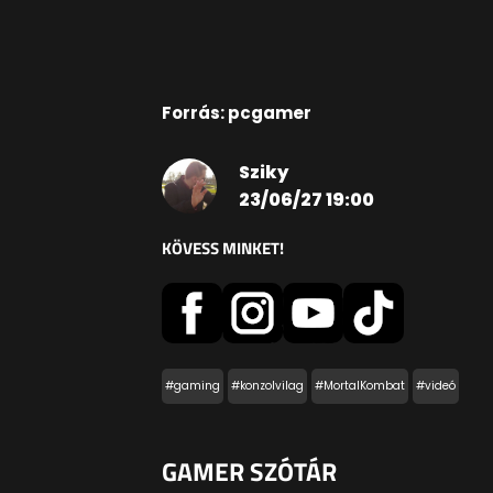
Forrás: pcgamer
Sziky
23/06/27 19:00
KÖVESS MINKET!
#gaming
#konzolvilag
#MortalKombat
#videó
GAMER SZÓTÁR