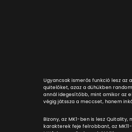
Ugyancsak ismerős funkció lesz az a 
quitelőket, azaz a dühükben random 
annál idegesítőbb, mint amikor az el
végig játssza a meccset, hanem ink
Bizony, az MK1-ben is lesz Quitality
karakterek feje felrobbant, az MK11-b