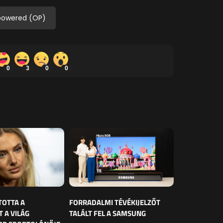
powered (OP)
0
3
0
0
TOTTA A
FORRADALMI TÉVÉKIJELZŐT
 A VILÁG
TALÁLT FEL A SAMSUNG