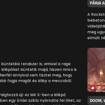
PÁRJA 
A Rockst
bebetono
videóját
meg ugya
elmúlt n
büntetési rendszer is, amivel a rage
kilépőket büntetik majd, hiszen nincs is
lenfél annyival sem tisztel meg, hogy
ább fogja magát és kilép a meccsből.
, méghozzá új! Az MK X-ben a kilépő
DOOM, 
en egy óriási szikla nyársalta fel őket, az