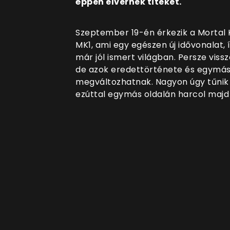
éppen elvernek titeket.
Szeptember 19-én érkezik a Mortal 
MK1, ami egy egészen új idővonalat, 
már jól ismert világban. Persze viss
de azok eredettörténete és egymásh
megváltozhatnak. Nagyon úgy tűnik 
ezúttal egymás oldalán harcol majd