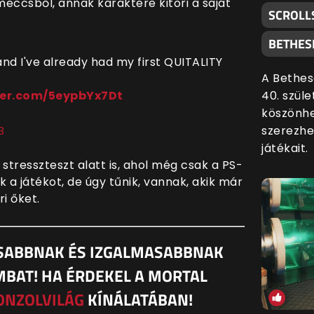
meccsből, annak karaktere kitöri a saját
SCROLL
BETHES
and I've already had my first QUITALITY
A Bethes
40. szül
ter.com/5eypbYx7Dt
köszönhe
szerezhe
3
játékait.
stresszteszt alatt is, ahol még csak a PS-
 a játékot, de úgy tűnik, vannak, akik már
ri őket.
ISABBNAK ÉS IZGALMASABBNAK
MBAT! HA ÉRDEKEL A MORTAL
ONZOLVILÁG
KÍNÁLATÁBAN!