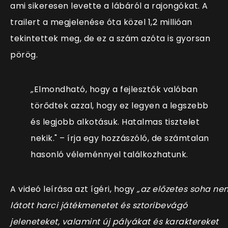
ami sikeresen levette a lábáról a rajongókat.
A
trailert a megjelenése óta közel 1,2 millióan
tekintettek meg, de ez a szám azóta is gyorsan
pörög.
„
Elmondható, hogy a fejlesztők valóban
törődtek azzal, hogy ez legyen a legszebb
és legjobb alkotásuk. Hatalmas tisztelet
nekik."
– írja egy hozzászóló, de számtalan
hasonló véleménnyel találkozhatunk.
A videó le
írása azt ígéri, hogy
„az előzetes soha ne
látott harci játékmenetet és sztoribevágó
jeleneteket, valamint új pályákat és karaktereket