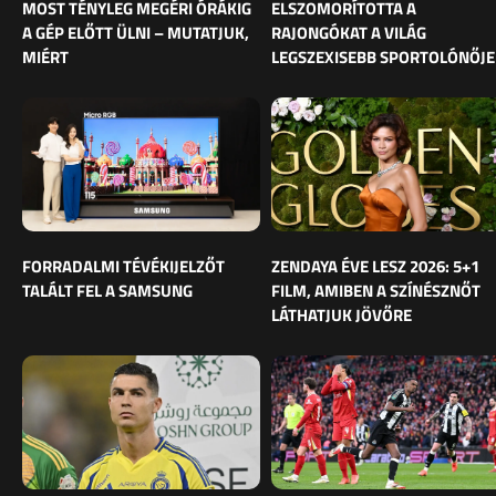
MOST TÉNYLEG MEGÉRI ÓRÁKIG
ELSZOMORÍTOTTA A
A GÉP ELŐTT ÜLNI – MUTATJUK,
RAJONGÓKAT A VILÁG
MIÉRT
LEGSZEXISEBB SPORTOLÓNŐJE
FORRADALMI TÉVÉKIJELZŐT
ZENDAYA ÉVE LESZ 2026: 5+1
TALÁLT FEL A SAMSUNG
FILM, AMIBEN A SZÍNÉSZNŐT
LÁTHATJUK JÖVŐRE