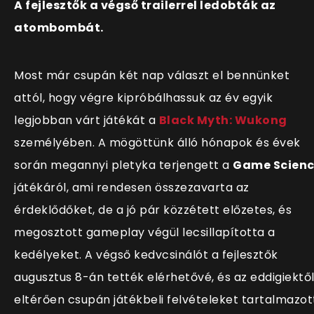
A fejlesztők a végső trailerrel ledobták az
atombombát.
Most már csupán két nap választ el bennünket
attól, hogy végre kipróbálhassuk az év egyik
legjobban várt játékát a
Black Myth: Wukong
személyében. A mögöttünk álló hónapok és évek
során megannyi pletyka terjengett a
Game Scien
játékáról, ami rendesen összezavarta az
érdeklődőket, de a jó pár közzétett előzetes, és
megosztott gameplay végül lecsillap
ította a
kedélyeket. A végső kedvcsinálót a fejlesztők
augusztus 8-án tették elérhetővé, és az eddigiektő
eltérően csupán játékbeli felvételeket tartalmazot