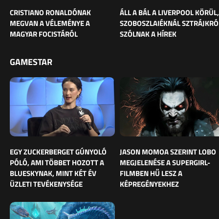
CRISTIANO RONALDÓNAK
ÁLL A BÁL A LIVERPOOL KÖRÜL,
MEGVAN A VÉLEMÉNYE A
SZOBOSZLAIÉKNÁL SZTRÁJKRÓ
MAGYAR FOCISTÁRÓL
SZÓLNAK A HÍREK
GAMESTAR
EGY ZUCKERBERGET GÚNYOLÓ
JASON MOMOA SZERINT LOBO
PÓLÓ, AMI TÖBBET HOZOTT A
MEGJELENÉSE A SUPERGIRL-
BLUESKYNAK, MINT KÉT ÉV
FILMBEN HŰ LESZ A
ÜZLETI TEVÉKENYSÉGE
KÉPREGÉNYEKHEZ