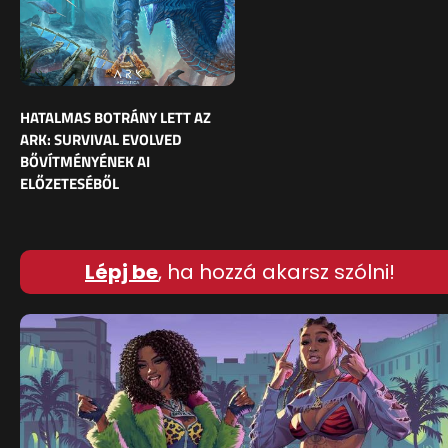
HATALMAS BOTRÁNY LETT AZ
ARK: SURVIVAL EVOLVED
BŐVÍTMÉNYÉNEK AI
ELŐZETESÉBŐL
Lépj be
, ha hozzá akarsz szólni!