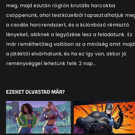
meg, majd ezután rögtön brutális harcokba
csöppenünk, ahol testközelből tapasztalhatjuk me
a csodás harcrendszert, és a különböző rémisztő
lényeket, akiknek a legyőzése lesz a feladatunk. Ez
már remélhetőleg valóban az a minőség amit majd
a játéktól elvárhatunk, és ha ez
így van, akkor jó
reménységgel lehetünk felé. 2 nap...
EZEKET OLVASTAD MÁR?