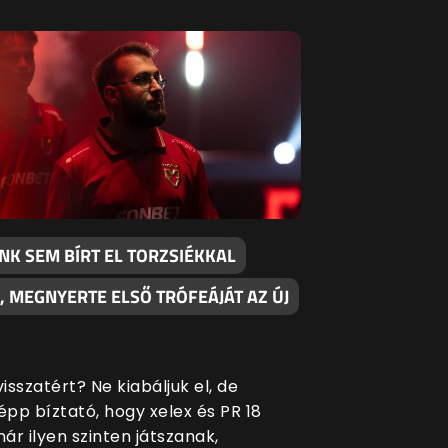
NK SEM BÍRT EL TORZSIÉKKAL
, MEGNYERTE ELSŐ TRÓFEÁJÁT AZ ÚJ
sszatért? Ne kiabáljuk el, de
pp bíztató, hogy xelex és PR 18
ár ilyen szinten játszanak,