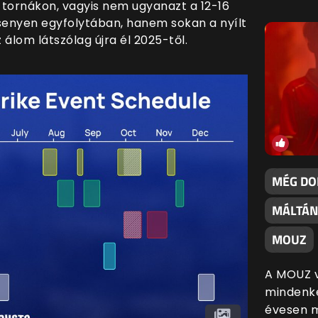
tornákon, vagyis nem ugyanazt a 12-16
rsenyen egyfolytában, hanem sokan a nyílt
 álom látszólag újra él 2025-től.
MÉG DO
MÁLTÁN
MOUZ
A MOUZ vi
mindenké
évesen m