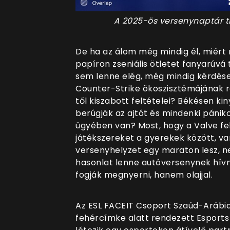
A 2025-ös versenynaptár ti
De ha az álom még mindig él, miér
papíron zseniális ötletet fanyarúvá t
sem lenne elég, még mindig kérdés
Counter-Strike ökoszisztémájának r
től kiszabott feltételei? Békésen ki
berúgják az ajtót és mindenki pániko
ügyében van? Most, hogy a Valve fel
játékszereket a gyerekek között, va
versenyhelyzet egy maraton lesz, n
hasonlat lenne autóversenynek hívni
fogják megnyerni, hanem olajjal.
Az ESL FACEIT Csoport Szaúd-Arábia 
fehércímke alatt rendezett Esports