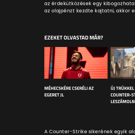
az érdekütközések egy kibogozhata
az olajpénzt kezdte kajtatni, akkor 
EZEKET OLVASTAD MÁR?
MÉHECSKÉRE CSERÉLI AZ
ÚJ TRÜKKEL
EGERET JL
COUNTER-ST
LESZÁMOLNI
A Counter-Strike sikerének egyik al