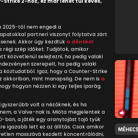
Strike 2-höz, ez már lehet túl kevés,
ve 2025-től nem engedi a
patokkal partneri viszonyt folytatva zárt
ssenek. Akkor úgy kezdtük
a döntést
a régi szép időket. Tudjátok, amikor
ett közvetlenül selejtezni, ha pedig valaki
endezvényen szerepelt, ha pedig valaki
a köztudatból. Igaz, hogy a Counter-Strike
nz akkoriban, mint manapság. De nem is
a
hogy hogyan nézzen ki egy teljes iparág.
 Egyszerűbb volt a nézőknek, és ha
nem, a Valve-nak is. Mióta megjelentek a
O-ban, a játék egy aranytojást tojó tyúk
re igazabb lett ez az állítás. Csak amikor
MÉHECSK
yetlen masszává kezdett koncentrálódni,