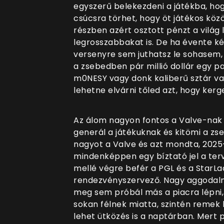
egyszerű belekezdeni a játékba, ho
csúcsra törhet, hogy öt játékos köz
részben azért osztott pénzt a világ
legrosszabbakat is. De ha évente két
versenyre sem juthatsz le sohasem,
a zsebedben pár millió dollár egy p
m0NESY vagy donk kaliberű sztár v
lehetne elvárni tőled azt, hogy ker
Az álom nagyon fontos a Valve-nak 
generál a játékuknak és kitömi a zs
nagyot a Valve és azt mondta, 2025-
mindenképpen egy bíztató jel a ter
mellé végre befér a PGL és a StarLad
rendezvényszervező. Nagy aggodalm
meg sem próbál más a piacra lépni,
sokan félnek miatta, szintén remek
lehet ütközés is a naptárban. Mert pa