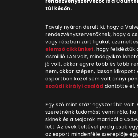
rendezvényszervezőt is a Counter-
túl későn.
Tavaly nyáron derült ki, hogy a Val
rendezvényszervezőknek, hogy a csa
vagy részben zárt ligákat üzemelte
elemző cikkünket
, hogy felidéztük 
kismillió LAN volt, mindegyikre lehet
jó volt, akkor egyre több és több r
nem, akkor szépen, lassan kikopott 
esportban közel sem volt annyi pé
szaúdi királyi család
döntötte el, 
Egy szó mint száz: egyszerűbb volt.
szeretnénk tudomást venni róla, ha 
skinek és a Majorök matricái a CS:G
lett. Az évek teltével pedig csak egy
az esport mindenféle szereplője eg