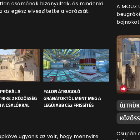
tlan csomónak bizonyultak, és mindenki
A MOUZ u
ez az egész elveszítette a varázsát.
beugróké
bajnokot
 PRÓBÁL A
FALON ÁTBUGOLÓ
RIKE 2 KÖZÖSSÉG
GRÁNÁTOKTÓL MENT MEG A
ÚJ TRÜ
 A CSALÓKKAL
LEGÚJABB CS2 FRISSÍTÉS
KÖZÖSS
Csupán e
apköve ugyanis az volt, hogy mennyire