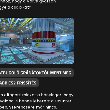
ahhoz, hogy a Valve gyorsan
gye a csalókat?
ÁTBUGOLÓ GRÁNÁTOKTÓL MENT MEG
ABB CS2 FRISSÍTÉS
n elfogott minket a hányinger, hogy
 valaha is benne lehetett a Counter-
-ben. Szerencsére már nincs.