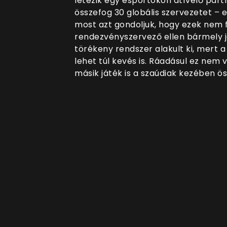
létezik egy esportokon átívelő partn
összefog 30 globális szervezetet – e
most azt gondoljuk, hogy ezek nem 
rendezvényszervező ellen bármely 
törékeny rendszer alakult ki, mert a
lehet túl kevés is. Ráadásul ez nem
másik játék is a szaúdiak kezében ö