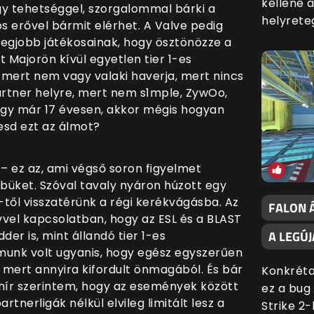
kellene 
gy tehetséggel, szorgalommal bárki a
helyrete
ös erővel bármit elérhet. A Valve pedig
 legjobb játékosainak, hogy ösztönözze a
 Majorön kívül egyetlen tier 1-es
 mert nem vagy valaki haverja, mert nincs
artner helyre, mert nem s1mple, ZywOo,
agy már 17 évesen, akkor mégis hogyan
gesd ezt az álmot?
– ez az, ami végső soron figyelmet
ebüket. Szóval tavaly nyáron húzott egy
től visszatérünk a régi kerékvágásba. Az
FALON 
vvel kapcsolatban, hogy az ESL és a BLAST
A LEGÚJ
der is, mint állandó tier 1-es
unk volt ugyanis, hogy egész egyszerűen
 mert annyira kifordult önmagából. És bár
Konkréta
 hír szerintem, hogy az események között
ez a bug
rtnerligák nélkül elvileg limitált lesz a
Strike 2