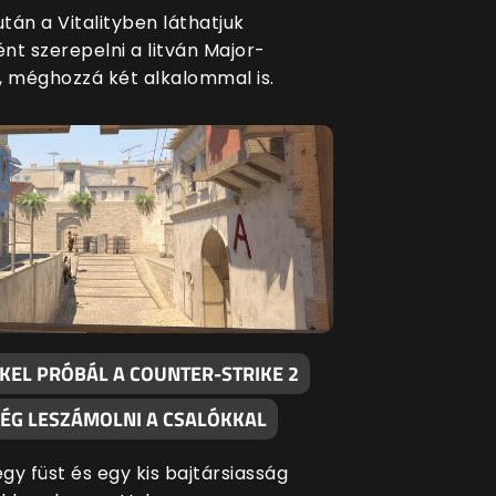
tán a Vitalityben láthatjuk
nt szerepelni a litván Major-
, méghozzá két alkalommal is.
KKEL PRÓBÁL A COUNTER-STRIKE 2
ÉG LESZÁMOLNI A CSALÓKKAL
gy füst és egy kis bajtársiasság