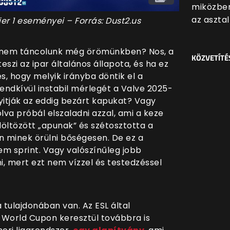
miközben
az asztal
er 1 eseményei – Forrás: Dust2.us
t nem táncolunk még örömünkben? Nos, a
KÖZVETÍTÉ
eszi az ipar általános állapota, és ha ez
es, hogy
melyik irányba döntik el a
endkívül instabil mérlegét a Valve 2025-
nyitják az eddig bezárt kapukat? Vagy
lva próbál elszaladni azzal, ami a keze
öltözött „apunak” és szétosztotta a
n minek örülni bőségesen. De ez a
em sprint. Vagy valószínűleg jobb
, mert ezt nem vízzel és testedzéssel
tulajdonában van. Az ESL által
 World Cupon keresztül továbbra is