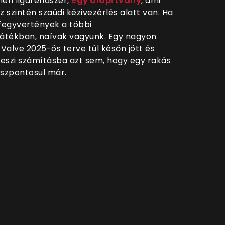
eri ligarendszer,
egy alapítvány
, ami
z szintén szaúdi kézivezérlés alatt van. Ha
fegyvertények a többi
játékban, naívak vagyunk. Egy nagyon
 Valve 2025-ös terve túl későn jött és
 veszi számításba azt sem, hogy egy rakás
sszpontosul már.