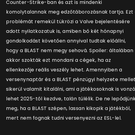
Counter-Strike-ban és azt is mindenki
komolytalannak meg edzőtáborozásnak tartja. Ezt
problémát remekül tükrözi a Valve bejelentésére
adott nyilatkozatuk is, amiben bő két hónapnyi
gondolkodást követően annyival tudtak előállni,
hogy a BLAST nem megy sehová. Spoiler: általában
akkor szokták ezt mondani a cégek, ha az
ellenkezője reális veszély lehet. Amennyiben a
versenynaptár és a BLAST pénzügyi helyzete melle
sikerül valamit kitalálni, ami a játékosoknak is vonz
lehet 2025-től kezdve, talán túlélik. De ne lepődjün
meg, ha a BLAST szépen, lassan kikopik a játékból,
mert nem fognak tudni versenyezni az ESL-lel.