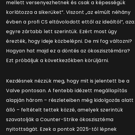
mellett versenyezhetnek és csak a képességük
korlátozza a sikerüket”. Viszont „az elmúlt néhány
évben a profi CS eltávolodott ettől az ideáltól”, aza
egyre zártabb lett szerintük. Ezért most úgy
érezték, hogy ideje közbelépni. De mi fog változni?
Hogyan hat majd ez a döntés az ökoszisztémára?
Ezt próbáljuk a következőkben körüljárni.
Kezdésnek nézzük meg, hogy mit is jelentett be a
Valve pontosan. A fentebb idézett megállapítás
alapján három – részleteiben még
kidolgozás alatt
álló
– feltételt tettek közzé, amelyek szerintük
szavatolják a Counter-Strike ökoszisztéma
nyitottságát. Ezek a pontok 2025-től lépnek