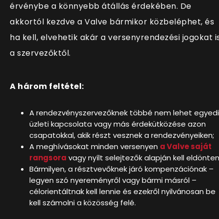
érvénybe a könnyebb átállás érdekében. De
akkortól kezdve a Valve bármikor közbeléphet, és
ha kell, elvehetik akár a versenyrendezési jogokat i
a szervezőktől.
A három feltétel:
A rendezvényszervezőknek többé nem lehet egyedi
üzleti kapcsolata vagy más érdekütközése azon
csapatokkal, akik részt vesznek a rendezvényeiken;
A meghívásokat minden versenyen
a Valve saját
rangsora
vagy nyílt selejtezők alapján kell eldönteni
Bármilyen, a résztvevőknek járó kompenzációnak –
legyen szó nyereményről vagy bármi másról –
célorientáltnak kell lennie és ezekről nyilvánosan be
kell számolni a közösség felé.