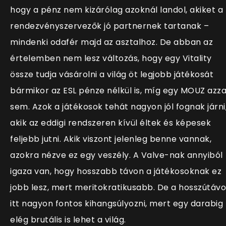
hogy a pénz nem kizárólag azoknál landol, akiket a
rendezvényszervezők jó partnernek tartanak –
mindenki odafér majd az asztalhoz. De abban az
értelemben nem lesz változás, hogy egy Vitality
össze tudja vásárolni a világ öt legjobb játékosát
bármikor az ESL pénze nélkül is, míg egy MOUZ azza
sem. Azok a játékosok tehát nagyon jól fognak járni
akik az eddigi rendszeren kívül éltek és képesek
feljebb jutni. Akik viszont jelenleg benne vannak,
azokra nézve ez egy veszély. A Valve-nak annyiból
igaza van, hogy hosszabb távon a játékosoknak ez
jobb lesz, mert meritokratikusabb. De a hosszútávo
itt nagyon fontos kihangsúlyozni, mert egy darabig
elég brutális is lehet a világ.