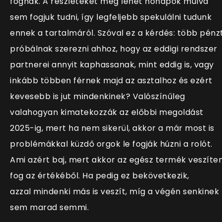
fognak. A részleteket még lehet hónapok múlva
sem fogjuk tudni, így legfeljebb spekulálni tudunk
ennek a tartalmáról. Szóval ez a kérdés: több pénz
próbálnak szerezni ahhoz, hogy az eddigi rendszer
partnerei annyit kaphassanak, mint eddig is, vagy
inkább többen férnek majd az asztalhoz és ezért
kevesebb is jut mindenkinek? Valószínűleg
valahogyan kimatekozzák az előbbi megoldást
2025-ig, mert ha nem sikerül, akkor a már most is
problémákkal küzdő orgok le fogják húzni a rolót.
Ami azért baj, mert akkor az egész termék veszíten
fog az értékéből. Ha pedig ez bekövetkezik,
azzal mindenki más is veszít, míg a végén senkinek
sem marad semmi.