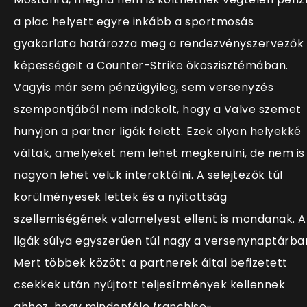
a piac helyett egyre inkább a sportmosás
gyakorlata határozza meg a rendezvényszervezők
képességeit a Counter-Strike ökoszisztémában.
Vagyis már sem pénzügyileg, sem versenyzés
szempontjából nem indokolt, hogy a Valve szemet
hunyjon a partner ligák felett. Ezek
olyan helyekké
váltak, amelyeket nem lehet megkerülni, de nem is
nagyon lehet velük interaktálni. A selejtezők túl
körülményesek lettek és a nyitottság
szellemiségének valamelyest ellent is mondanak. A
ligák súlya egyszerűen túl nagy a versenynaptárba
Mert többek között a partnerek által befizetett
csekkek után nyújtott teljesítmények kellennek
ahhoz, hogy mindenféle franchise-