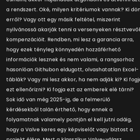
a rendszert. Oké, milyen kritériumok vannak? Ki dö
erről? Vagy ott egy másik feltétel, miszerint
nyilvánossá akarják tenni a versenyeken résztvevő
kompenzációit. Rendben, mi lesz a garancia arra,
hogy ezek tényleg könnyedén hozzáférhető
információk lesznek és nem valami, a rangsorhoz
hasonlóan Githubon eldugott, olvashatatlan Excel-
táblák? Vagy mi lesz akkor, ha nem adják ki? Ki fogj
ezt ellenőrizni? Ki fogja ezt az emberek elé tárni?
Sok idő van még 2025-ig, de a felmerülő
kérdésekből talán érthető, hogy ennek a
folyamatnak valamely pontján el kell jutni odáig,
hogy a Valve keres egy képviselőt vagy biztost a
projekt élére. Mert a klasszikus Valve-válasz,