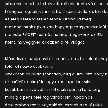
játszania, mert selejtezniük kell mindenhová és a t
128-ig se fognak jutni – több tízezer dolláros fizukka
ez elég szerencsétlen lenne. Utóbbira meg
mondhatnánk egy olyat, hogy egy magyar mix leül
ma este FACEIT-ezni és holnap megnyerik az IEM
Kölnt, ha végigverik közben a fél világot.
Másodszor, az újranyitott rendszer azt is jelenti, ho
felülről nézve csökken a
játékosok munkabiztonsága, míg alulról azt, hogy n
az esélyük bekerülni egy topcsapatba. Mint
korábban is szó volt erről a cikkben, a
tehetség
mindig a pénz felé fog vándorolni. Abban az
értelemben most egyenlőek lesznek a feltételek,