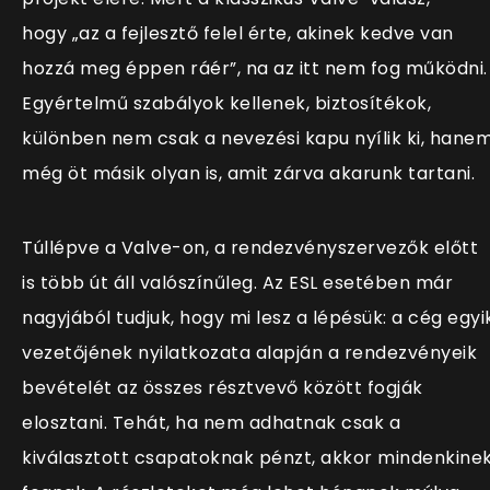
hogy „az a fejlesztő felel érte, akinek kedve van
hozzá meg éppen ráér”, na az itt nem fog működni.
Egyértelmű szabályok kellenek, biztosítékok,
különben nem csak a nevezési kapu nyílik ki, hane
még öt másik olyan is, amit zárva akarunk tartani.
Túllépve a Valve-on, a rendezvényszervezők előtt
is több út áll valószínűleg. Az ESL esetében már
nagyjából tudjuk, hogy mi lesz a lépésük: a cég egyi
vezetőjének nyilatkozata alapján a rendezvényeik
bevételét az összes résztvevő között fogják
elosztani. Tehát, ha nem adhatnak csak a
kiválasztott csapatoknak pénzt, akkor mindenkine