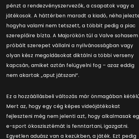
pénzt a rendezvényszervezők, a csapatok vagy a
játékosok. A háttérben maradt a kiadó, néha jelezte
hogyha valami nem tetszett, a többit pedig a piac
szereplőire bízta. A Majorökön túl a Valve sohasem
próbált szerepet vállalni a nyilvánosságban vagy
olyan kész megoldásokat diktálni a többi verseny
kapcsán, amiket aztán felügyelni fog – azaz eddig
nem akartak „aput játszani”.
Ez a hozzáállásbeli változás már önmagában kétélű
Mert az, hogy egy cég képes videójátékokat
fejleszteni még nem jelenti azt, hogy alkalmasak e
e-sport ökoszisztémát is fenntartani, igazgatni.
Egyetlen aduász van a kezükben, a játék. Ezt pedig