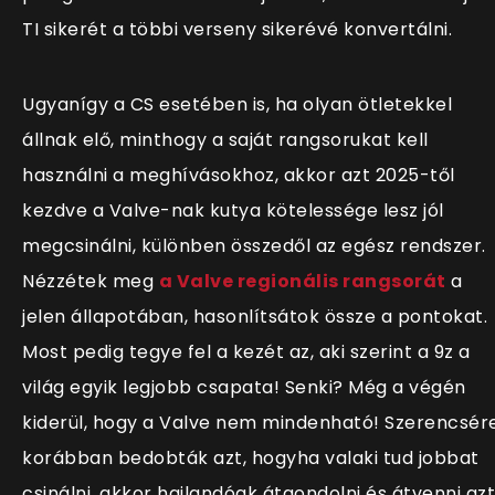
TI sikerét a többi verseny sikerévé konvertálni.
Ugyanígy a CS esetében is, ha olyan ötletekkel
állnak elő, minthogy a saját rangsorukat kell
használni a meghívásokhoz, akkor azt 2025-től
kezdve a Valve-nak kutya kötelessége lesz jól
megcsinálni, különben összedől az egész rendszer.
Nézzétek meg
a Valve regionális rangsorát
a
jelen állapotában, hasonlítsátok össze a pontokat.
Most pedig tegye fel a kezét az, aki szerint a 9z a
világ egyik legjobb csapata! Senki? Még a végén
kiderül, hogy a Valve nem mindenható! Szerencsér
korábban bedobták azt, hogyha valaki tud jobbat
csinálni, akkor hajlandóak átgondolni és átvenni azt