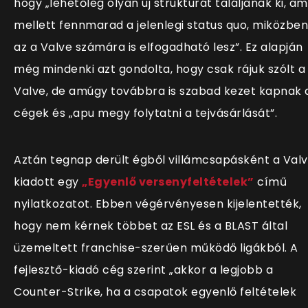
hogy „lehetőleg olyan új struktúrát találjanak ki, am
mellett fennmarad a jelenlegi status quo, miközben
az a Valve számára is elfogadható lesz”. Ez alapján
még mindenki azt gondolta, hogy csak rájuk szólt a
Valve, de amúgy továbbra is szabad kezet kapnak 
cégek és „apu megy folytatni a tejvásárlását”.
Aztán tegnap derült égből villámcsapásként a Val
kiadott egy
„Egyenlő versenyfeltételek”
című
nyilatkozatot. Ebben végérvényesen kijelentették,
hogy nem kérnek többet az ESL és a BLAST által
üzemeltett franchise-szerűen működő ligákból. A
fejlesztő-kiadó cég szerint „akkor a legjobb a
Counter-Strike, ha a csapatok egyenlő feltételek