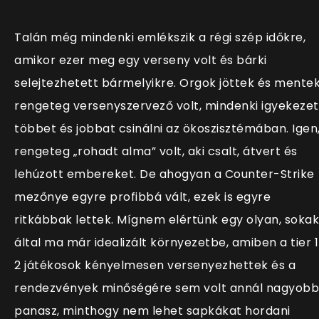
Talán még mindenki emlékszik a régi szép időkre,
amikor ezer meg egy verseny volt és bárki
selejtezhetett bármelyikre. Orgok jöttek és mentek
rengeteg versenyszervező volt, mindenki igyekezet
többet és jobbat csinálni az ökoszisztémában. Igen
rengeteg „rohadt alma” volt, aki csalt, átvert és
lehúzott embereket. De ahogyan a Counter-Strike
mezőnye egyre profibbá vált, ezek is egyre
ritkábbak lettek. Mígnem elértünk egy olyan, sokak
által ma már idealizált környezetbe, amiben a tier 
2 játékosok kényelmesen versenyezhettek és a
rendezvények minőségére sem volt annál nagyobb
panasz, minthogy nem lehet sapkákat hordani