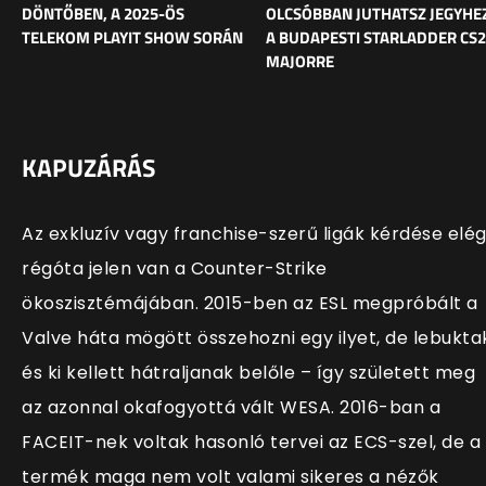
DÖNTŐBEN, A 2025-ÖS
OLCSÓBBAN JUTHATSZ JEGYHE
TELEKOM PLAYIT SHOW SORÁN
A BUDAPESTI STARLADDER CS2
MAJORRE
KAPUZÁRÁS
Az exkluzív vagy franchise-szerű ligák kérdése elé
régóta jelen van a Counter-Strike
ökoszisztémájában. 2015-ben az ESL megpróbált a
Valve háta mögött összehozni egy ilyet, de lebukta
és ki kellett hátraljanak belőle – így született meg
az azonnal okafogyottá vált WESA. 2016-ban a
FACEIT-nek voltak hasonló tervei az ECS-szel, de a
termék maga nem volt valami sikeres a nézők