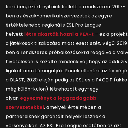
körében, ezért nyitniuk kellett a rendszeren. 2017-
ben az észak-amerikai szervezetek az egyre
értéktelenebb regionális ESL Pro League
helyett
létre akarták hozni a PEA-t
– ez a projekt
a játékosok tiltakozása miatt esett szét. Végül 2019
ben a rendszeres próbálkozásokra reagálva a Valv
hivatalosan is közölte mindenkivel, hogy az exkluzív
ligákat nem támogatják. Ennek ellenére az év végé
a BLAST, 2020 elején pedig az ESL és a FACEIT (akko
még külön-külön) létrehozott egy-egy
olyan
egyezményt a leggazdagabb
szervezetekkel
, amelyek értelmében a
partnereiknek garantált helyeik lesznek a
versenyeiken. Az ESL Pro League esetében ez azt