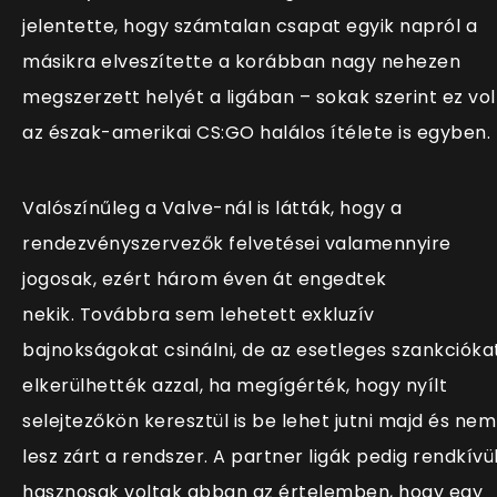
jelentette, hogy számtalan csapat egyik napról a
másikra elveszítette a korábban nagy nehezen
megszerzett helyét a ligában – sokak szerint ez vol
az észak-amerikai CS:GO halálos ítélete is egyben.
Valószínűleg a Valve-nál is látták, hogy a
rendezvényszervezők felvetései valamennyire
jogosak, ezért három éven át engedtek
nekik. Továbbra sem lehetett exkluzív
bajnokságokat csinálni, de az esetleges szankcióka
elkerülhették azzal, ha megígérték, hogy nyílt
selejtezőkön keresztül is be lehet jutni majd és nem
lesz zárt a rendszer. A partner ligák pedig rendkívü
hasznosak voltak abban az értelemben, hogy egy