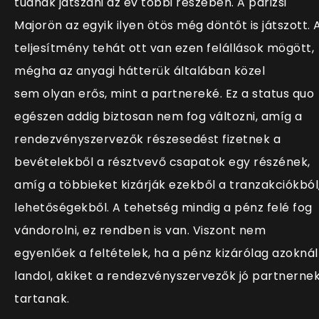
tudnak játszani az év többi részében. A párizsi
Majorön az egyik ilyen ötös még döntőt is játszott. 
teljesítmény tehát ott van ezen felállások mögött,
mégha az anyagi hátterük általában közel
sem olyan erős, mint a partnereké. Ez a status quo
egészen addig biztosan nem fog változni, amíg a
rendezvényszervezők részesedést fizetnek a
bevételekből a résztvevő csapatok egy részének,
amíg a többieket kizárják ezekből a tranzakciókból
lehetőségekből. A tehetség mindig a pénz felé fog
vándorolni, ez rendben is van. Viszont nem
egyenlőek a feltételek, ha a pénz kizárólag azoknál
landol, akiket a rendezvényszervezők jó partnerne
tartanak.