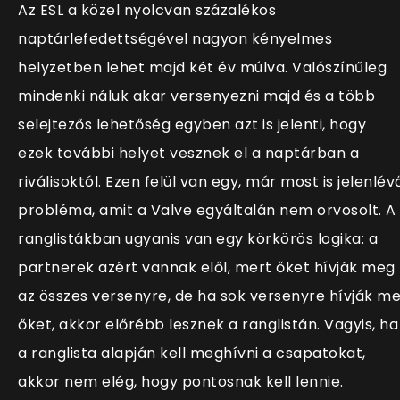
Az ESL a közel nyolcvan százalékos
naptárlefedettségével nagyon kényelmes
helyzetben lehet majd két év múlva. Valószínűleg
mindenki náluk akar versenyezni majd és a több
selejtezős lehetőség egyben azt is jelenti, hogy
ezek további helyet vesznek el a naptárban a
riválisoktól. Ezen felül van egy, már most is jelenlév
probléma, amit a Valve egyáltalán nem orvosolt. A
ranglistákban ugyanis van egy körkörös logika: a
partnerek azért vannak elől, mert őket hívják meg
az összes versenyre, de ha sok versenyre hívják m
őket, akkor előrébb lesznek a ranglistán. Vagyis, ha
a ranglista alapján kell meghívni a csapatokat,
akkor nem elég, hogy pontosnak kell lennie.