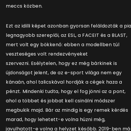
meccs közben.
Ezt az idilli képet azonban gyorsan feláldozták a pi
legnagyobb szereplői, az ESL, a FACEIT és a BLAST,
mert volt egy bökkenő: ebben a modellben túl
veszteséges volt rendezvényeket
szervezni. Esélytelen, hogy ez még bárkinek is
újdonságot jelent, de az e-sport világa nem egy
kánaán, ahol talicskával hordják a cégek haza a
pénzt. Mindenki tudta, hogy el fog jönni az a pont,
ahol a többet és jobbat kell csinálni módszer
megbukik majd. Bár az mindig is egy remek kérdés
marad, hogy lehetett-e volna húzni még,
javulhatott-e volna a helyzet később. 2019-ben má