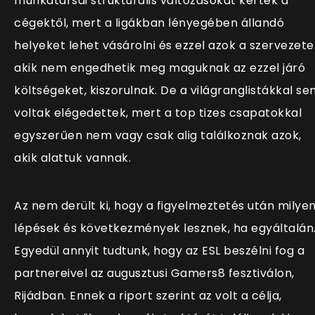
munkatársai struktúrális változásokat kértek a
cégektől, mert a ligákban lényegében állandó
helyeket lehet vásárolni és ezzel azok a szervezete
akik nem engedhetik meg maguknak az ezzel járó
költségeket, kiszorulnak. De a világranglistákkal s
voltak elégedettek, mert a top tizes csapatokkal
egyszerűen nem vagy csak alig találkoznak azok,
akik alattuk vannak.
Az nem derült ki, hogy a figyelmeztetés után milye
lépések és következmények lesznek, ha egyáltalán
Egyedül annyit tudtunk, hogy az ESL beszélni fog a
partnereivel az augusztusi Gamers8 fesztiválon,
Rijádban. Ennek a riport szerint az volt a célja,