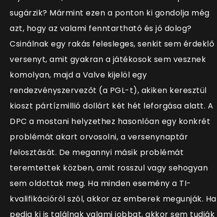
sugárzik? Mármint ezen a ponton ki gondolja még
azt, hogy az valami fenntartható és jó dolog?
Csinálnak egy rakás felesleges, senkit sem érdeklő
versenyt, amit gyakran a játékosok sem vesznek
komolyan, majd a Valve kijelöl egy
rendezvényszervezőt (a PGL-t), akiken keresztül
kioszt pártízmillió dollárt két hét leforgása alatt. A
DPC a mostani helyzethez hasonlóan egy konkrét
problémát akart orvosolni, a versenynaptár
felosztását. De megannyi másik problémát
teremtettek közben, amit rosszul vagy sehogyan
sem oldottak meg. Ha minden esemény a TI-
kvalifikációról szól, akkor az emberek megunják. Ha
pedig ki is találnak valami jobbat, akkor sem tudják