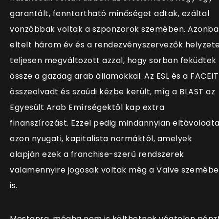
garantált, fenntartható minőséget adtak, ezáltal
vonzóbbak voltak a szponzorok szemében. Azonb
eltelt három év és a rendezvényszervezők helyzet
teljesen megváltozott azzal, hogy sorban feküdtek
össze a gazdag arab államokkal. Az ESL és a FACEIT
összeolvadt és szaúdi kézbe került, míg a BLAST az
Egyesült Arab Emírségektől kap extra
finanszírozást. Ezzel pedig mindannyian eltávolodt
azon nyugati, kapitalista normáktól, amelyek
alapján ezek a franchise-szerű rendszerek
valamennyire jogosak voltak még a Valve szeméb
is.
Mostanra, mégha nem is költhetnek végtelen pénzt