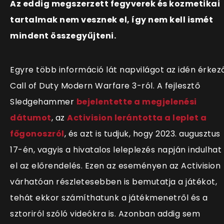
Az eddig megszerzett fegyverek és kozmetikai
tartalmak nem vesznek el, így nem kell ismét
mindent összegyűjteni.
Egyre több információ lát napvilágot az idén érkez
Call of Duty Modern Warfare 3-ról. A fejlesztő
Sledgehammer
bejelentette a megjelenési
dátumot
, az
Activision lerántotta a leplet a
főgonoszról
, és azt is tudjuk, hogy
2023. augusztus
17-én, vagyis a hivatalos leleplezés napján indulhat
el az előrendelés. Ezen az eseményen az Activision
várhatóan részletesebben is bemutatja a játékot,
tehát ekkor számíthatunk a játékmenetről és a
sztoriról szóló videókra is. Azonban addig sem