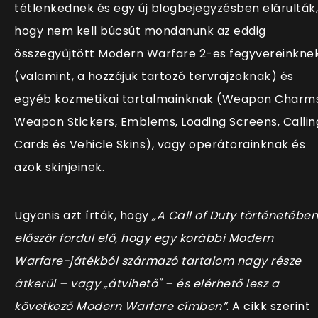
tétlenkednek és egy új blogbejegyzésben elárulták,
hogy nem kell búcsút mondanunk az eddig
összegyűjtött Modern Warfare 2-es fegyvereinkne
(valamint, a hozzájuk tartozó tervrajzoknak) és
egyéb kozmetikai tartalmainknak (Weapon Charms
Weapon Stickers, Emblems, Loading Screens, Callin
Cards és Vehicle Skins), vagy operátorainknak és
azok skinjeinek.
Ugyanis azt írták, hogy
„A Call of Duty történetében
először fordul elő, hogy egy korábbi Modern
Warfare-játékból származó tartalom nagy része
átkerül – vagy „átvihető" – és elérhető lesz a
következő Modern Warfare címben”
. A cikk szerint