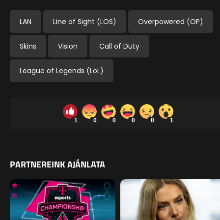
LAN
Line of Sight (LOS)
Overpowered (OP)
Skins
Vision
Call of Duty
League of Legends (LoL)
1
0
0
0
0
1
PARTNEREINK AJÁNLATA