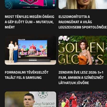
MOST TÉNYLEG MEGÉRI ÓRÁKIG
ELSZOMORÍTOTTA A
A GÉP ELŐTT ÜLNI – MUTATJUK,
RAJONGÓKAT A VILÁG
MIÉRT
LEGSZEXISEBB SPORTOLÓNŐJE
FORRADALMI TÉVÉKIJELZŐT
ZENDAYA ÉVE LESZ 2026: 5+1
TALÁLT FEL A SAMSUNG
FILM, AMIBEN A SZÍNÉSZNŐT
LÁTHATJUK JÖVŐRE