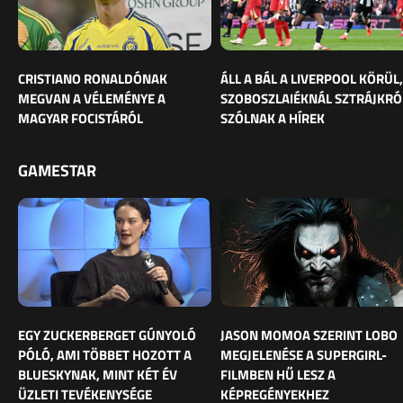
CRISTIANO RONALDÓNAK
ÁLL A BÁL A LIVERPOOL KÖRÜL,
MEGVAN A VÉLEMÉNYE A
SZOBOSZLAIÉKNÁL SZTRÁJKRÓ
MAGYAR FOCISTÁRÓL
SZÓLNAK A HÍREK
GAMESTAR
EGY ZUCKERBERGET GÚNYOLÓ
JASON MOMOA SZERINT LOBO
PÓLÓ, AMI TÖBBET HOZOTT A
MEGJELENÉSE A SUPERGIRL-
BLUESKYNAK, MINT KÉT ÉV
FILMBEN HŰ LESZ A
ÜZLETI TEVÉKENYSÉGE
KÉPREGÉNYEKHEZ