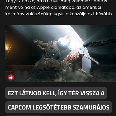
Tegyük hozzá, ha a CXMT még valamiért bele is
ment volna az Apple ajánlatába, az amerikai
kormány valószínűleg úgyis elkaszálja azt később.
EZT LÁTNOD KELL, ÍGY TÉR VISSZA A
CAPCOM LEGSÖTÉTEBB SZAMURÁJOS