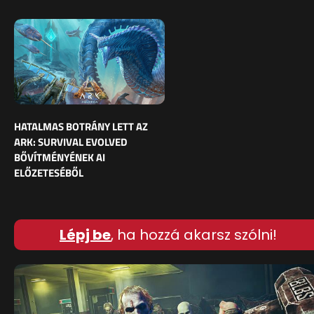
HATALMAS BOTRÁNY LETT AZ
ARK: SURVIVAL EVOLVED
BŐVÍTMÉNYÉNEK AI
ELŐZETESÉBŐL
Lépj be
, ha hozzá akarsz szólni!