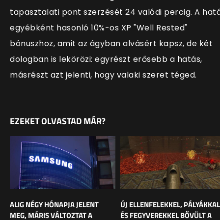
tapasztalati pont szerzését 24 valódi percig. A hat
egyébként hasonló 10%-os XP "Well Rested"
bónuszhoz, amit az ágyban alvásért kapsz, de két
dologban is lekörözi: egyrészt erősebb a hatás,
másrészt azt jelenti, hogy valaki szeret téged.
EZEKET OLVASTAD MÁR?
ALIG NÉGY HÓNAPJA JELENT
ÚJ ELLENFELEKKEL, PÁLYÁKKAL
MEG, MÁRIS VÁLTOZTAT A
ÉS FEGYVEREKKEL BŐVÜLT A