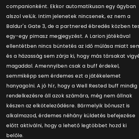
companionként. Ekkor automatikusan egy ágyban
alszol velük. Intim jelenetek nincsenek, ez nem a
Baldur's Gate 3, de a partnered ébredés közben te
egy-egy pimasz megjegyzést. A Larion játékával
ellentétben nincs büntetés az idő múlása miatt se
és a házasság sem zárja ki, hogy más társakat vigy
magaddal. Amennyiben csak a buff érdekel,
semmiképp sem érdemes ezt a játékelemet
hanyagolni. A jó hír, hogy a Well Rested buff mindig
rendelkezésre áll azok számára, még nem állnak
készen az elköteleződésre. Bármelyik bónuszt is
alkalmazod, érdemes néhány küldetés befejezése
előtt aktiválni, hogy a lehető legtöbbet hozd ki
belőle.