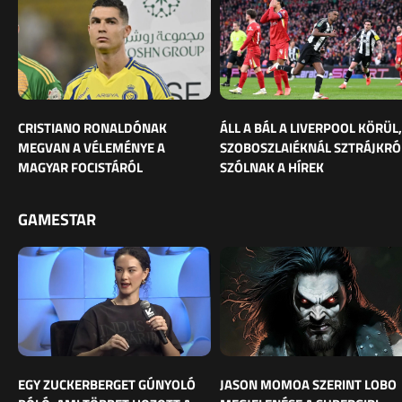
CRISTIANO RONALDÓNAK
ÁLL A BÁL A LIVERPOOL KÖRÜL,
MEGVAN A VÉLEMÉNYE A
SZOBOSZLAIÉKNÁL SZTRÁJKRÓ
MAGYAR FOCISTÁRÓL
SZÓLNAK A HÍREK
GAMESTAR
EGY ZUCKERBERGET GÚNYOLÓ
JASON MOMOA SZERINT LOBO