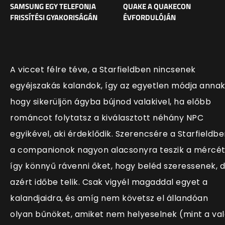
SAMSUNG EGY TELEFONJA
QUAKE A QUAKECON
FRISSÍTÉSI GYAKORISÁGÁN
ÉVFORDULÓJÁN
A viccet félre téve, a Starfieldben nincsenek
egyéjszakás kalandok, így az egyetlen módja annak
hogy sikerüljön ágyba bújnod valakivel, ha előbb
románcot folytatsz a kiválasztott néhány NPC
egyikével, aki érdeklődik. Szerencsére a Starfieldb
a companionok nagyon alacsonyra teszik a mércét
így könnyű rávenni őket, hogy beléd szeressenek, 
azért időbe telik. Csak vigyél magaddal egyet a
kalandjaidra, és amíg nem követsz el állandóan
olyan bűnöket, amiket nem helyeselnek (mint a va