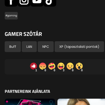
#gaming
GAMER SZÓTÁR
Buff
LAN
NPC
XP (tapasztalati pontok)
1
0
0
3
0
0
PARTNEREINK AJÁNLATA