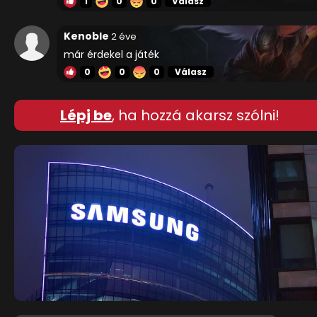
1
0
0
Válasz
Kenoble
2 éve
már érdekel a játék
0
0
0
Válasz
Lépj be
, ha hozzá akarsz szólni!