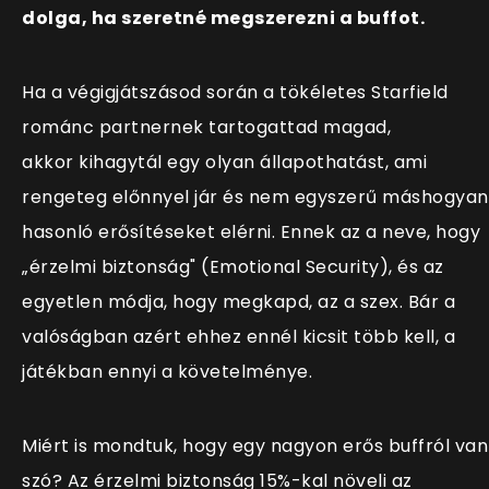
dolga, ha szeretné megszerezni a buffot.
Ha a végigjátszásod során a tökéletes Starfield
románc partnernek tartogattad magad,
akkor kihagytál egy olyan állapothatást, ami
rengeteg előnnyel jár és nem egyszerű máshogyan
hasonló erősítéseket elérni. Ennek az a neve, hogy
„érzelmi biztonság" (Emotional Security), és az
egyetlen módja, hogy megkapd, az a szex. Bár a
valóságban azért ehhez ennél kicsit több kell, a
játékban ennyi a követelménye.
Miért is mondtuk, hogy egy nagyon erős buffról van
szó? Az érzelmi biztonság 15%-kal növeli az