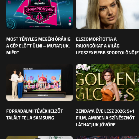
MOST TÉNYLEG MEGÉRI ÓRÁKIG
ELSZOMORÍTOTTA A
A GÉP ELŐTT ÜLNI – MUTATJUK,
RAJONGÓKAT A VILÁG
MIÉRT
LEGSZEXISEBB SPORTOLÓNŐJE
FORRADALMI TÉVÉKIJELZŐT
ZENDAYA ÉVE LESZ 2026: 5+1
TALÁLT FEL A SAMSUNG
FILM, AMIBEN A SZÍNÉSZNŐT
LÁTHATJUK JÖVŐRE