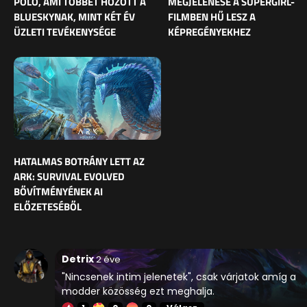
PÓLÓ, AMI TÖBBET HOZOTT A
MEGJELENÉSE A SUPERGIRL-
BLUESKYNAK, MINT KÉT ÉV
FILMBEN HŰ LESZ A
ÜZLETI TEVÉKENYSÉGE
KÉPREGÉNYEKHEZ
HATALMAS BOTRÁNY LETT AZ
ARK: SURVIVAL EVOLVED
BŐVÍTMÉNYÉNEK AI
ELŐZETESÉBŐL
Detrix
2 éve
"Nincsenek intim jelenetek", csak várjatok amíg a
modder közösség ezt meghalja.