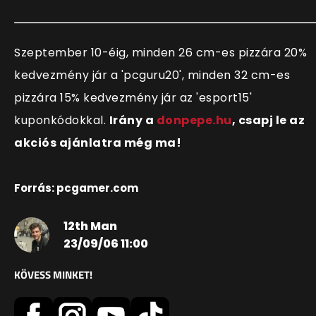
Szeptember 10-éig, minden 26 cm-es pizzára 20%
kedvezmény jár a 'pcguru20', minden 32 cm-es
pizzára 15% kedvezmény jár az 'esport15'
kuponkódokkal.
Irány a
donpepe.hu
, csapj le az
akciós ajánlatra még ma!
Forrás: pcgamer.com
12th Man
23/09/06 11:00
KÖVESS MINKET!