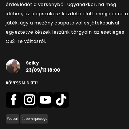
érdeklődőt a versenyből. Ugyanakkor, ha még
időben, az alapszakasz kezdete előtt megjelenne a
játék, úgy a mezőny csapataival és játékosaival
egyeztetve készek leszünk tárgyalni az esetleges
CS2-re váltásról.
Sziky
23/09/13 18:00
KÖVESS MINKET!
#esport
#tippmixprocsgo