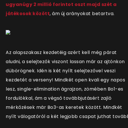
ugyanúgy 2 millió forintot oszt majd szét a
játékosok között
, ám új arányokat betartva.
Az alapszakasz kezdetéig azért kell még párat
aludni, a selejtezők viszont lassan már az ajtónkon
dübörögnek. Idén is két nyílt selejtezővel veszi
kezdetét a verseny! Mindkét open kvali egy napos
lesz, single-elimination ágrajzon, zömében Bo1-es
fordulókkal, ám a végső továbbjutásért zajló
mérkőzések már Bo3-as keretek között. Mindkét
nyílt válogatóról a két legjobb csapat juthat továb