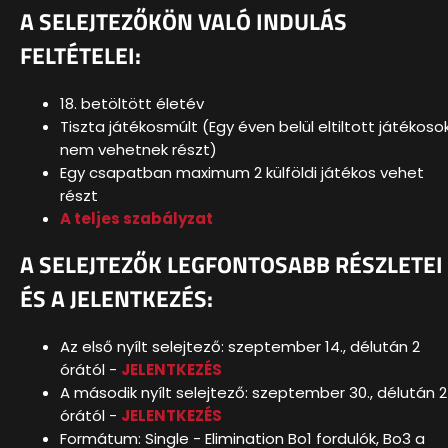
A SELEJTEZŐKÖN VALÓ INDULÁS
FELTÉTELEI:
18. betöltött életév
Tiszta játékosmúlt (Egy éven belül eltiltott játékoso
nem vehetnek részt)
Egy csapatban maximum 2 külföldi játékos vehet
részt
A teljes szabályzat
A SELEJTEZŐK LEGFONTOSABB RÉSZLETEI
ÉS A JELENTKEZÉS:
Az első nyílt selejtező: szeptember 14., délután 2
órától -
JELENTKEZÉS
A második nyílt selejtező: szeptember 30., délután 2
órától -
JELENTKEZÉS
Formátum: Single - Elimination Bo1 fordulók, Bo3 a