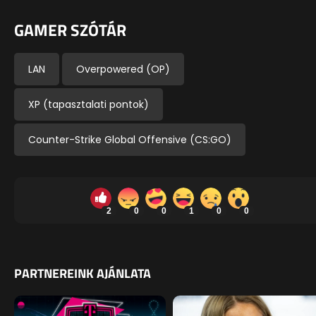
GAMER SZÓTÁR
LAN
Overpowered (OP)
XP (tapasztalati pontok)
Counter-Strike Global Offensive (CS:GO)
2
0
0
1
0
0
PARTNEREINK AJÁNLATA