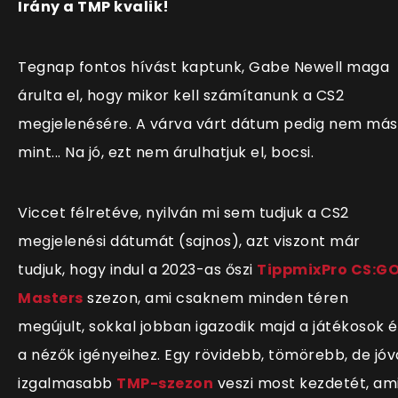
Irány a TMP kvalik!
Tegnap fontos hívást kaptunk, Gabe Newell maga
árulta el, hogy mikor kell számítanunk a CS2
megjelenésére. A várva várt dátum pedig nem más
mint... Na jó, ezt nem árulhatjuk el, bocsi.
Viccet félretéve, nyilván mi sem tudjuk a CS2
megjelenési dátumát (sajnos), azt viszont már
tudjuk, hogy indul a 2023-as őszi
TippmixPro CS:G
Masters
szezon, ami csaknem minden téren
megújult, sokkal jobban igazodik majd a játékosok é
a nézők igényeihez. Egy rövidebb, tömörebb, de jóv
izgalmasabb
TMP-szezon
veszi most kezdetét, am