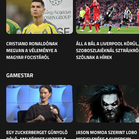
CRISTIANO RONALDÓNAK
ÁLL A BÁL A LIVERPOOL KÖRÜL,
MEGVAN A VÉLEMÉNYE A
SZOBOSZLAIÉKNÁL SZTRÁJKRÓ
MAGYAR FOCISTÁRÓL
SZÓLNAK A HÍREK
GAMESTAR
EGY ZUCKERBERGET GÚNYOLÓ
JASON MOMOA SZERINT LOBO