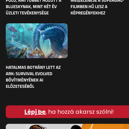
PÓLÓ, AMI TÖBBET HOZOTT A
MEGJELENÉSE A SUPERGIRL-
BLUESKYNAK, MINT KÉT ÉV
FILMBEN HŰ LESZ A
ÜZLETI TEVÉKENYSÉGE
KÉPREGÉNYEKHEZ
HATALMAS BOTRÁNY LETT AZ
ARK: SURVIVAL EVOLVED
BŐVÍTMÉNYÉNEK AI
ELŐZETESÉBŐL
Lépj be
, ha hozzá akarsz szólni!