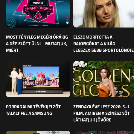
MOST TÉNYLEG MEGÉRI ÓRÁKIG
ELSZOMORÍTOTTA A
A GÉP ELŐTT ÜLNI – MUTATJUK,
RAJONGÓKAT A VILÁG
MIÉRT
LEGSZEXISEBB SPORTOLÓNŐJE
FORRADALMI TÉVÉKIJELZŐT
ZENDAYA ÉVE LESZ 2026: 5+1
TALÁLT FEL A SAMSUNG
FILM, AMIBEN A SZÍNÉSZNŐT
LÁTHATJUK JÖVŐRE