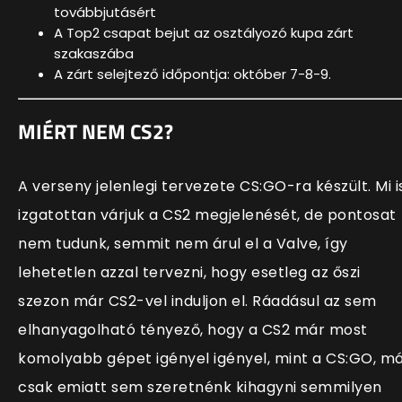
továbbjutásért
A Top2 csapat bejut az osztályozó kupa zárt
szakaszába
A zárt selejtező időpontja: október 7-8-9.
MIÉRT NEM CS2?
A verseny jelenlegi tervezete CS:GO-ra készült. Mi i
izgatottan várjuk a CS2 megjelenését, de pontosat
nem tudunk, semmit nem árul el a Valve, így
lehetetlen azzal tervezni, hogy esetleg az őszi
szezon már CS2-vel induljon el. Ráadásul az sem
elhanyagolható tényező, hogy a CS2 már most
komolyabb gépet igényel igényel, mint a CS:GO, m
csak emiatt sem szeretnénk kihagyni semmilyen