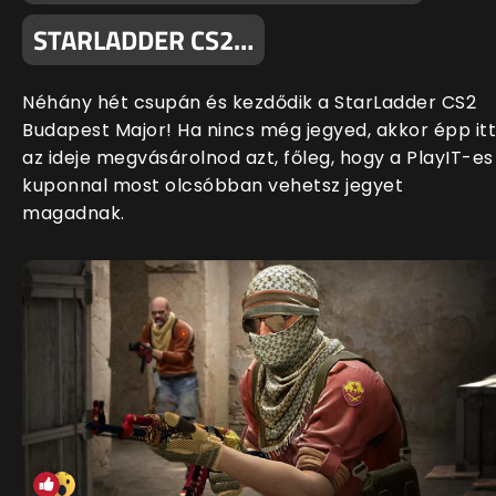
STARLADDER CS2…
Néhány hét csupán és kezdődik a StarLadder CS2
Budapest Major! Ha nincs még jegyed, akkor épp itt
az ideje megvásárolnod azt, főleg, hogy a PlayIT-es
kuponnal most olcsóbban vehetsz jegyet
magadnak.