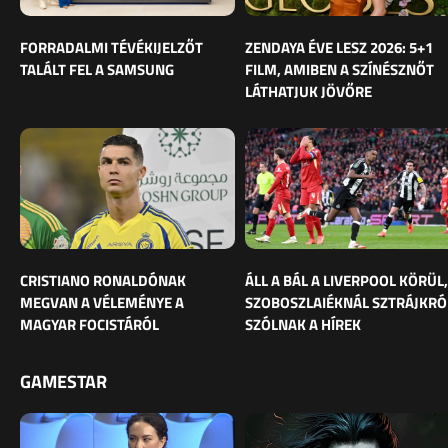
FORRADALMI TÉVÉKIJELZŐT
ZENDAYA ÉVE LESZ 2026: 5+1
TALÁLT FEL A SAMSUNG
FILM, AMIBEN A SZÍNÉSZNŐT
LÁTHATJUK JÖVŐRE
CRISTIANO RONALDÓNAK
ÁLL A BÁL A LIVERPOOL KÖRÜL,
MEGVAN A VÉLEMÉNYE A
SZOBOSZLAIÉKNÁL SZTRÁJKRÓ
MAGYAR FOCISTÁRÓL
SZÓLNAK A HÍREK
GAMESTAR