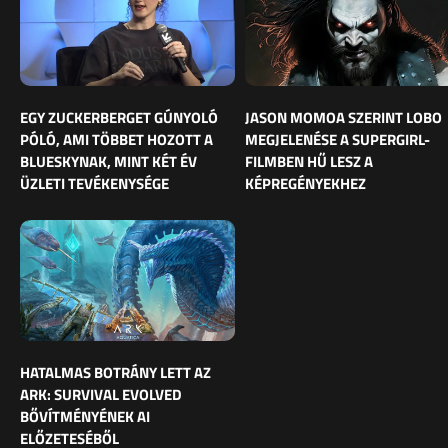
EGY ZUCKERBERGET GÚNYOLÓ
JASON MOMOA SZERINT LOBO
PÓLÓ, AMI TÖBBET HOZOTT A
MEGJELENÉSE A SUPERGIRL-
BLUESKYNAK, MINT KÉT ÉV
FILMBEN HŰ LESZ A
ÜZLETI TEVÉKENYSÉGE
KÉPREGÉNYEKHEZ
HATALMAS BOTRÁNY LETT AZ
ARK: SURVIVAL EVOLVED
BŐVÍTMÉNYÉNEK AI
ELŐZETESÉBŐL