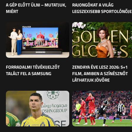
A GÉP ELŐTT ÜLNI – MUTATJUK,
RAJONGÓKAT A VILÁG
MIÉRT
LEGSZEXISEBB SPORTOLÓNŐJE
FORRADALMI TÉVÉKIJELZŐT
ZENDAYA ÉVE LESZ 2026: 5+1
TALÁLT FEL A SAMSUNG
FILM, AMIBEN A SZÍNÉSZNŐT
LÁTHATJUK JÖVŐRE