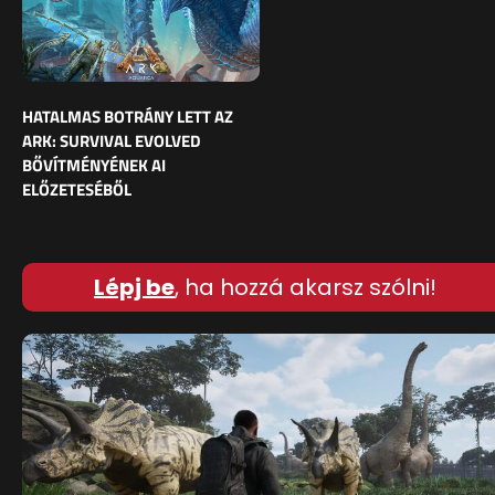
HATALMAS BOTRÁNY LETT AZ
ARK: SURVIVAL EVOLVED
BŐVÍTMÉNYÉNEK AI
ELŐZETESÉBŐL
Lépj be
, ha hozzá akarsz szólni!