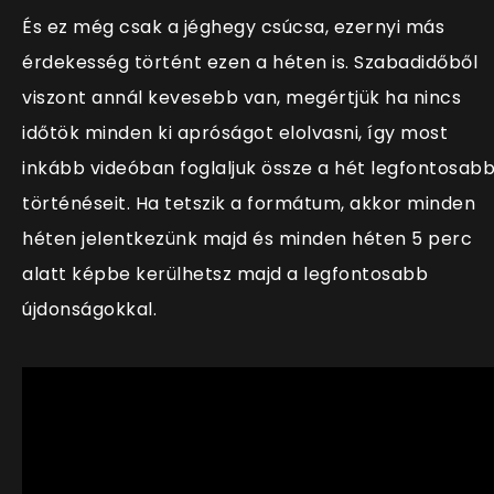
És ez még csak a jéghegy csúcsa, ezernyi más
érdekesség történt ezen a héten is. Szabadidőből
viszont annál kevesebb van, megértjük ha nincs
időtök minden ki apróságot elolvasni, így most
inkább videóban foglaljuk össze a hét legfontosab
történéseit. Ha tetszik a formátum, akkor minden
héten jelentkezünk majd és minden héten 5 perc
alatt képbe kerülhetsz majd a legfontosabb
újdonságokkal.