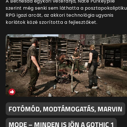
A Bethesda egykori veteránja, Nate Purkeypile
szerint még senki sem láthatta a posztapokaliptiku
RPG igazi arcát, az akkori technológia ugyanis
korlátok közé szorította a fejlesztőket.
FOTÓMÓD, MODTÁMOGATÁS, MARVIN
MODE – MINDEN IS JÖN A GOTHIC 1