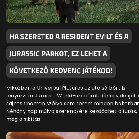
HA SZERETED A RESIDENT EVILT ÉS A
JURASSIC PARKOT, EZ LEHET A
KÖVETKEZŐ KEDVENC JÁTÉKOD!
Miközben a Universal Pictures az utolsó bőrt is
lenyúzza a Jurassic World-szériáról, dínós videóját
sajnos finoman szólva sem terem minden bokorban
Néhány nap múlva szerencsére kezdődhet a futás,
meg a sikítás.