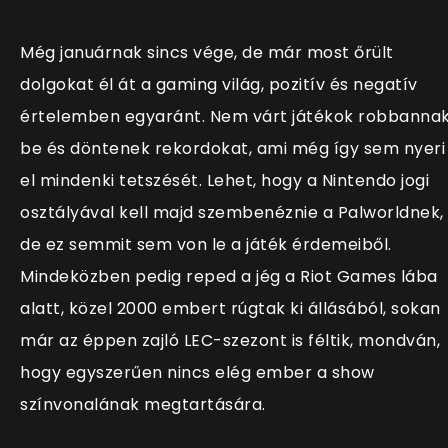
Még januárnak sincs vége, de már most őrült
dolgokat él át a gaming világ, pozitív és negatív
értelemben egyaránt. Nem várt játékok robbanna
be és döntenek rekordokat, ami még így sem nyeri
el mindenki tetszését. Lehet, hogy a Nintendo jogi
osztályával kell majd szembenéznie a Palworldnek,
de ez semmit sem von le a játék érdemeiből.
Mindeközben pedig reped a jég a Riot Games lába
alatt, közel 2000 embert rúgtak ki állásából, sokan
már az éppen zajló LEC-szezont is féltik, mondván,
hogy egyszerűen nincs elég ember a show
színvonalának megtartására.