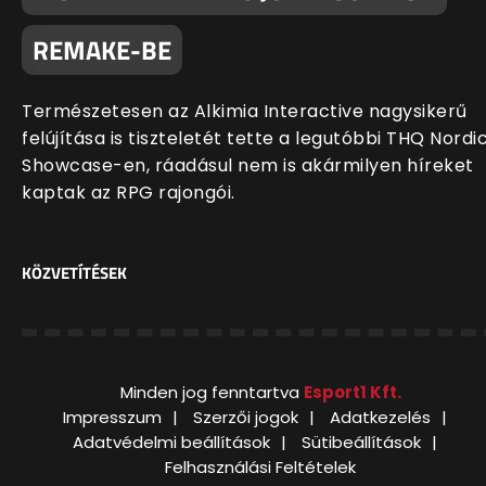
REMAKE-BE
Természetesen az Alkimia Interactive nagysikerű
felújítása is tiszteletét tette a legutóbbi THQ Nordi
Showcase-en, ráadásul nem is akármilyen híreket
kaptak az RPG rajongói.
KÖZVETÍTÉSEK
Minden jog fenntartva
Esport1 Kft.
Impresszum
Szerzői jogok
Adatkezelés
Adatvédelmi beállítások
Sütibeállítások
Felhasználási Feltételek