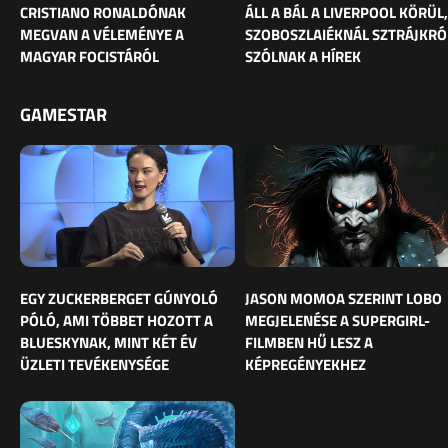
CRISTIANO RONALDÓNAK
ÁLL A BÁL A LIVERPOOL KÖRÜL,
MEGVAN A VÉLEMÉNYE A
SZOBOSZLAIÉKNÁL SZTRÁJKRÓ
MAGYAR FOCISTÁRÓL
SZÓLNAK A HÍREK
GAMESTAR
EGY ZUCKERBERGET GÚNYOLÓ
JASON MOMOA SZERINT LOBO
PÓLÓ, AMI TÖBBET HOZOTT A
MEGJELENÉSE A SUPERGIRL-
BLUESKYNAK, MINT KÉT ÉV
FILMBEN HŰ LESZ A
ÜZLETI TEVÉKENYSÉGE
KÉPREGÉNYEKHEZ