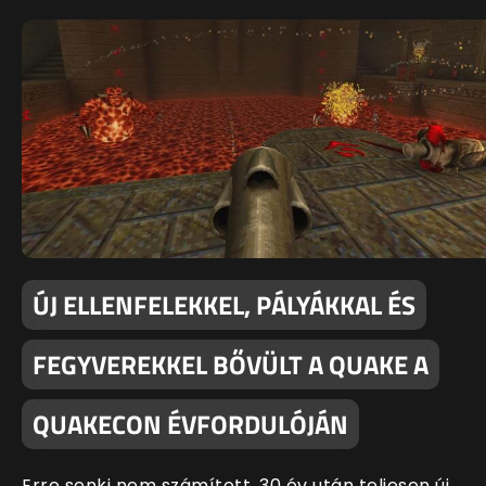
ÚJ ELLENFELEKKEL, PÁLYÁKKAL ÉS
FEGYVEREKKEL BŐVÜLT A QUAKE A
QUAKECON ÉVFORDULÓJÁN
Erre senki nem számított, 30 év után teljesen új