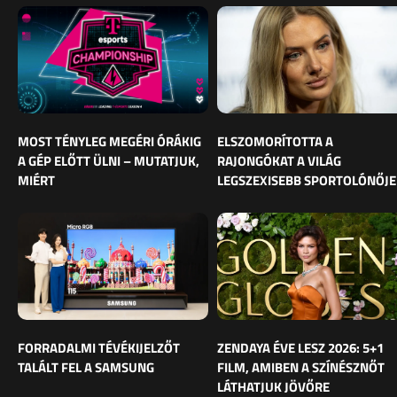
MOST TÉNYLEG MEGÉRI ÓRÁKIG
ELSZOMORÍTOTTA A
A GÉP ELŐTT ÜLNI – MUTATJUK,
RAJONGÓKAT A VILÁG
MIÉRT
LEGSZEXISEBB SPORTOLÓNŐJE
FORRADALMI TÉVÉKIJELZŐT
ZENDAYA ÉVE LESZ 2026: 5+1
TALÁLT FEL A SAMSUNG
FILM, AMIBEN A SZÍNÉSZNŐT
LÁTHATJUK JÖVŐRE