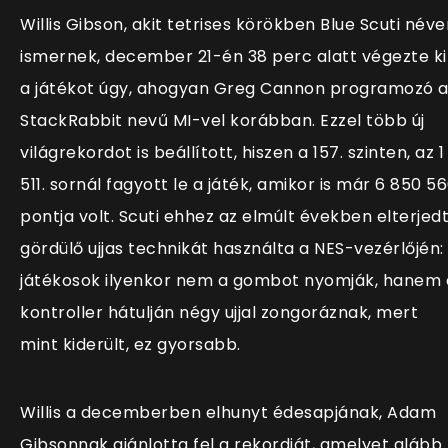
Willis Gibson, akit tetrises körökben Blue Scuti néve
ismernek, december 21-én 38 perc alatt végezte ki
a játékot úgy, ahogyan Greg Cannon programozó 
StackRabbit nevű MI-vel korábban. Ezzel több új
világrekordot is beállított, hiszen a 157. szinten, az 1
511. sornál fagyott le a játék, amikor is már 6 850 5
pontja volt. Scuti ehhez az elmúlt években elterjed
gördülő ujjas technikát használta a NES-vezérlőjén:
játékosok ilyenkor nem a gombot nyomják, hanem 
kontroller hátulján négy ujjal zongoráznak, mert
mint kiderült, ez gyorsabb.
Willis a decemberben elhunyt édesapjának, Adam
Gibsonnak ajánlotta fel a rekordját, amelyet alább