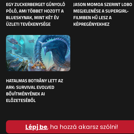
EGY ZUCKERBERGET GÚNYOLÓ
JASON MOMOA SZERINT LOBO
PÓLÓ, AMI TÖBBET HOZOTT A
MEGJELENÉSE A SUPERGIRL-
BLUESKYNAK, MINT KÉT ÉV
FILMBEN HŰ LESZ A
ÜZLETI TEVÉKENYSÉGE
KÉPREGÉNYEKHEZ
HATALMAS BOTRÁNY LETT AZ
ARK: SURVIVAL EVOLVED
BŐVÍTMÉNYÉNEK AI
ELŐZETESÉBŐL
Lépj be
, ha hozzá akarsz szólni!