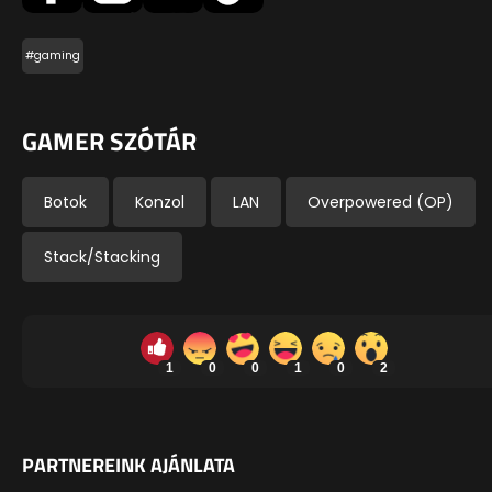
#gaming
GAMER SZÓTÁR
Botok
Konzol
LAN
Overpowered (OP)
Stack/Stacking
1
0
0
1
0
2
PARTNEREINK AJÁNLATA