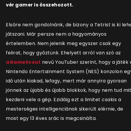
vér gamer is összehozott.
Elsőre nem gondolnánk, de bizony a Tetrist is ki leh
játszani. Már persze nem a hagyományos
értelemben. Nem jelenik meg egyszer csak egy
felirat, hogy győztünk. Ehelyett arról van szó az
aGameScout
nevű YouTuber szerint, hogy a játék 
Nintendo Entertainment System (NES) konzolon eg
idő után kiakad, lefagy, mert már annyira gyorsan
jönnek az újabb és újabb blokkok, hogy nem tud mi
kezdeni vele a gép. Ezidáig ezt a limitet csakis a
mesterséges intelligenciának sikerült elérnie, de
most egy 13 éves srác is megcsinálta.