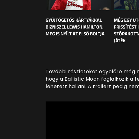
GYŰJTÖGETŐS KÁRTYÁKKAL
MÉG EGY UT
BIZNISZEL LEWIS HAMILTON,
FRISSÍTÉST 
MEG IS NYÍLT AZ ELSŐ BOLTJA
SZÓRAKOZT
JÁTÉK
További részleteket egyelőre még n
hogy a Ballistic Moon foglalkozik a f
lehetett hallani. A trailert pedig n