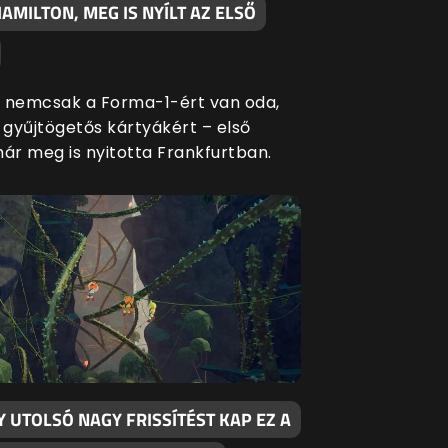
AMILTON, MEG IS NYÍLT AZ ELSŐ
 nemcsak a Forma-1-ért van oda,
gyűjtögetős kártyákért – első
már meg is nyitotta Frankfurtban.
 UTOLSÓ NAGY FRISSÍTÉST KAP EZ A