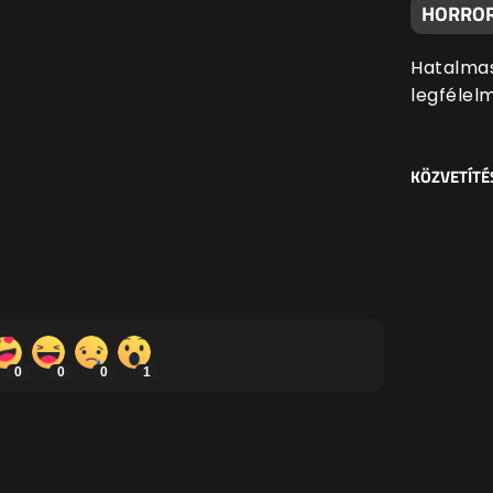
HORROR
Hatalmas
legfélel
KÖZVETÍTÉ
0
0
0
1