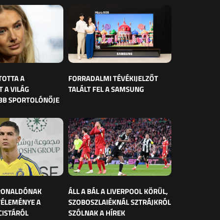
TOTTA A
FORRADALMI TÉVÉKIJELZŐT
 A VILÁG
TALÁLT FEL A SAMSUNG
BB SPORTOLÓNŐJE
 RONALDÓNAK
ÁLL A BÁL A LIVERPOOL KÖRÜL,
VÉLEMÉNYE A
SZOBOSZLAIÉKNÁL SZTRÁJKRÓL
CISTÁRÓL
SZÓLNAK A HÍREK