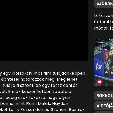
SZÓRAK
Leköszön
érdemi t
módon fo
y egy interaktív mozifilm tulajdonképpen,
s döntései határozzák meg. Meg lehet
túlélje a sztorit, de egy rossz döntés
at. Ennek köszönhetően többféle
SOKKOL
kat pedig csak fokozza, hogy olyan
k benne, mint Rami Malek, Hayden
VIDEÓJ
tékot Larry Fessenden és Graham Reznick