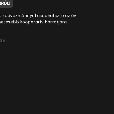
RÓL!
 kedvezménnyel csaphatsz le az év
metesebb kooperatív horrorjára.
SEK