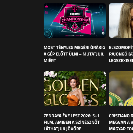
MOST TÉNYLEG MEGÉRI ÓRÁKIG
ELSZOMORÍ
A GÉP ELŐTT ÜLNI – MUTATJUK,
RAJONGÓKAT
MIÉRT
LEGSZEXISE
ZENDAYA ÉVE LESZ 2026: 5+1
CRISTIANO
FILM, AMIBEN A SZÍNÉSZNŐT
MEGVAN A 
LÁTHATJUK JÖVŐRE
MAGYAR FO