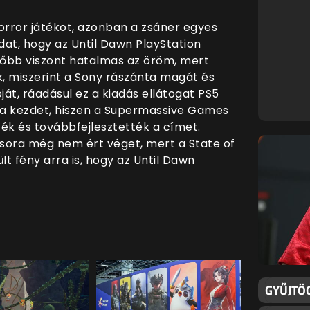
orror játékot, azonban a zsáner egyes
dat, hogy az Until Dawn PlayStation
ésőbb viszont hatalmas az öröm, mert
k, miszerint a Sony rászánta magát és
ját, ráadásul ez a kiadás ellátogat PS5
k a kezdet, hiszen a Supermassive Games
ték és továbbfejlesztették a címet.
 sora még nem ért véget, mert a State of
ült fény arra is, hogy az Until Dawn
GYŰJTÖ