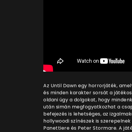
Az Until Dawn egy horrorjáték, amel
és minden karakter sorsát a játéko
oldani úgy a dolgokat, hogy mindenki 
után simán megfogyatkozhat a csap
befejezés is lehetséges, az izgalma
hollywoodi színészek is szerepelne
Panettiere és Peter Stormare. A já