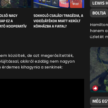
LEWIS H
BOLTJA
OLSÓ NAGY
SOKKOLÓ CSALÁDI TRAGÉDIA, A
KAP EZ A
VIDEÓJÁTÉKOK MIATT KERÜLT
Hamilton
ATÓ KOOPERATÍV
KÓRHÁZBA A FIATAL?
hanem a 
üzletét 
em közöltek, de azt megerősítették,
elújítással, akikről ezidáig nem nagyon
em érdemes kihagynia a senkinek:
MÉG EGY