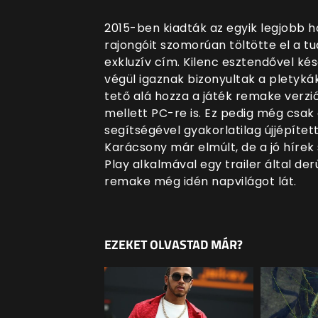
2015-ben kiadták az egyik legjobb h
rajongóit szomorúan töltötte el a tu
exkluzív cím. Kilenc esztendővel k
végül igaznak bizonyultak a pletyká
tető alá hozza a játék remake verzió
mellett PC-re is. Ez pedig még csa
segítségével gyakorlatilag újjépítet
Karácsony már elmúlt, de a jó hírek
Play alkalmával egy trailer által der
remake még idén napvilágot lát.
EZEKET OLVASTAD MÁR?