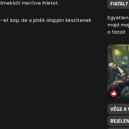
FIATAL?
filmekből merítve ihletet.
Egyetlen 
et kap, de a játék alapján készítenek
majd maj
a fiatal!
VÉGE A
BEJELE