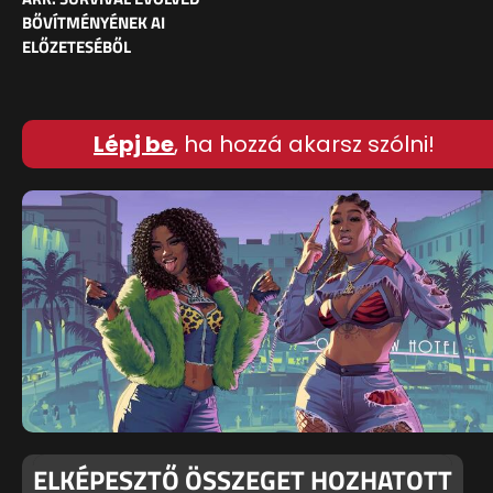
BŐVÍTMÉNYÉNEK AI
ELŐZETESÉBŐL
Lépj be
, ha hozzá akarsz szólni!
ELKÉPESZTŐ ÖSSZEGET HOZHATOTT