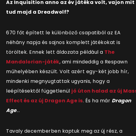
Az Inquisition anno az év játéka volt, vajon mit
tud majd a Dreadwolf?
670 főt épített le különböző csapatiból az EA
néhány napja és sajnos komplett játékokat is
töröltek. Ennek lett áldozata például a
The
Mandalorian-játék
, ami mindeddig a Respawn
műhelyében készült. Volt azért egy-két jobb hír,
mindenki megnyugtattak ugyanis, hogy a
leépítésektől függetlenül
jó úton halad az új Mas
Effect és az új Dragon Age is
. És ha már
Dragon
Age
...
Tavaly decemberben kaptuk meg az új rész, a