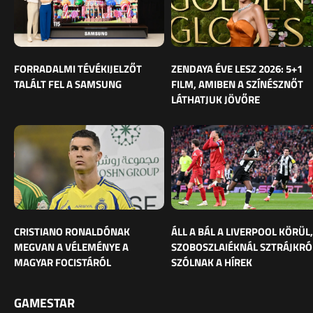
FORRADALMI TÉVÉKIJELZŐT
ZENDAYA ÉVE LESZ 2026: 5+1
TALÁLT FEL A SAMSUNG
FILM, AMIBEN A SZÍNÉSZNŐT
LÁTHATJUK JÖVŐRE
CRISTIANO RONALDÓNAK
ÁLL A BÁL A LIVERPOOL KÖRÜL,
MEGVAN A VÉLEMÉNYE A
SZOBOSZLAIÉKNÁL SZTRÁJKRÓ
MAGYAR FOCISTÁRÓL
SZÓLNAK A HÍREK
GAMESTAR