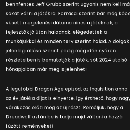
bennfentes
Jeff Grubb szerint ugyanis nem kell má
sokat várni a játékra. Forrásai szerint bár még kőb
vésett megjelenési dátuma nincs a játéknak, a
fejlesztők jó úton haladnak, elégedettek a
munkájukkal és minden terv szerint halad. A dolgok
jelenlegi állása szerint pedig még idén nyáron
részleteiben is bemutatják a játék, sőt 2024 utolsó
hónapjaiban már meg is jelenhet!
A legutóbbi Dragon Age epizód, az Inquisition anno
az év játéka díjat is elnyerte, így érthető, hogy nag
várakozás előzi meg az új részt. Reméljük, hogy a
Dreadwolf aztán be is tudja majd váltani a hozzá
fűzött reményeket!