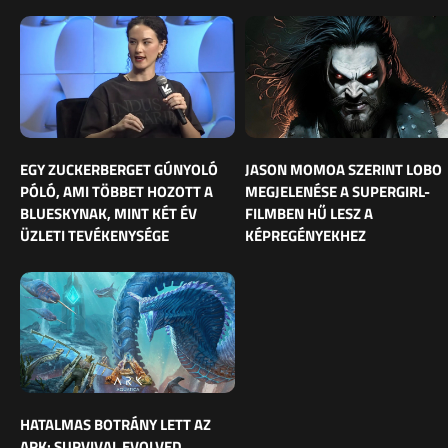
EGY ZUCKERBERGET GÚNYOLÓ
JASON MOMOA SZERINT LOBO
PÓLÓ, AMI TÖBBET HOZOTT A
MEGJELENÉSE A SUPERGIRL-
BLUESKYNAK, MINT KÉT ÉV
FILMBEN HŰ LESZ A
ÜZLETI TEVÉKENYSÉGE
KÉPREGÉNYEKHEZ
HATALMAS BOTRÁNY LETT AZ
ARK: SURVIVAL EVOLVED