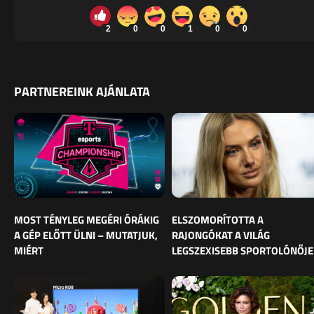
2
0
0
1
0
0
PARTNEREINK AJÁNLATA
MOST TÉNYLEG MEGÉRI ÓRÁKIG
ELSZOMORÍTOTTA A
A GÉP ELŐTT ÜLNI – MUTATJUK,
RAJONGÓKAT A VILÁG
MIÉRT
LEGSZEXISEBB SPORTOLÓNŐJE