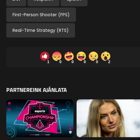
First-Person Shooter (FPS)
Real-Time Strategy (RTS)
1
0
0
0
0
2
PARTNEREINK AJÁNLATA