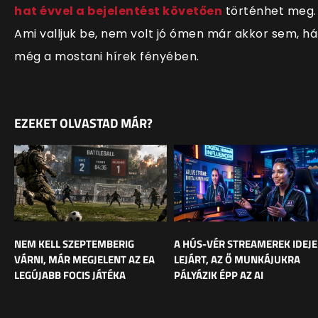
hat évvel a bejelentést követően
történhet meg.
Ami valljuk be, nem volt jó ómen már akkor sem, há
még a mostani hírek fényében.
EZEKET OLVASTAD MÁR?
NEM KELL SZEPTEMBERIG
A HÚS-VÉR STREAMEREK IDEJE
VÁRNI, MÁR MEGJELENT AZ EA
LEJÁRT, AZ Ő MUNKÁJUKRA
LEGÚJABB FOCIS JÁTÉKA
PÁLYÁZIK ÉPP AZ AI