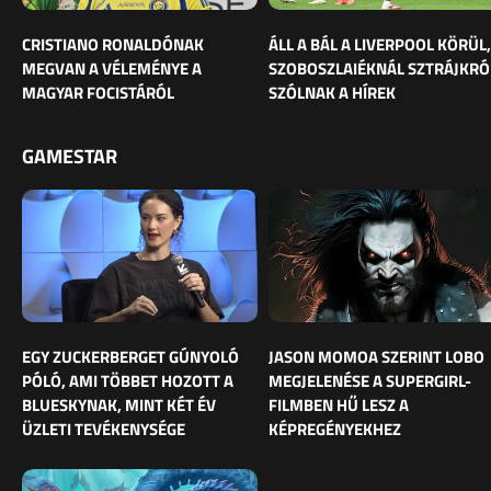
CRISTIANO RONALDÓNAK
ÁLL A BÁL A LIVERPOOL KÖRÜL,
MEGVAN A VÉLEMÉNYE A
SZOBOSZLAIÉKNÁL SZTRÁJKRÓ
MAGYAR FOCISTÁRÓL
SZÓLNAK A HÍREK
GAMESTAR
EGY ZUCKERBERGET GÚNYOLÓ
JASON MOMOA SZERINT LOBO
PÓLÓ, AMI TÖBBET HOZOTT A
MEGJELENÉSE A SUPERGIRL-
BLUESKYNAK, MINT KÉT ÉV
FILMBEN HŰ LESZ A
ÜZLETI TEVÉKENYSÉGE
KÉPREGÉNYEKHEZ