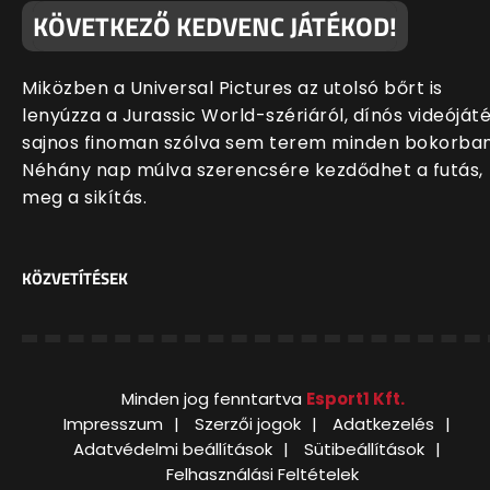
KÖVETKEZŐ KEDVENC JÁTÉKOD!
Miközben a Universal Pictures az utolsó bőrt is
lenyúzza a Jurassic World-szériáról, dínós videóját
sajnos finoman szólva sem terem minden bokorban
Néhány nap múlva szerencsére kezdődhet a futás,
meg a sikítás.
KÖZVETÍTÉSEK
Minden jog fenntartva
Esport1 Kft.
Impresszum
Szerzői jogok
Adatkezelés
Adatvédelmi beállítások
Sütibeállítások
Felhasználási Feltételek