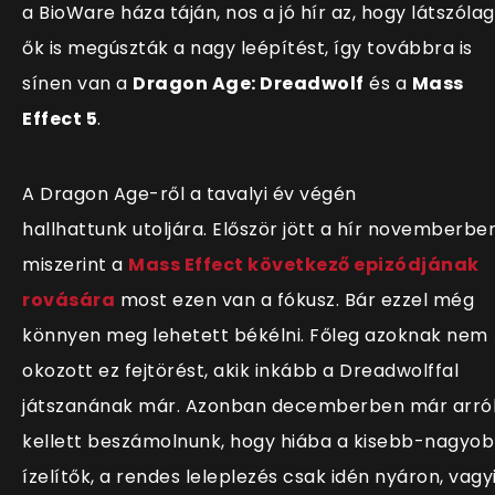
a BioWare háza táján, nos a jó hír az, hogy látszólag
ők is megúszták a nagy leépítést, így továbbra is
sínen van a
Dragon Age: Dreadwolf
és a
Mass
Effect 5
.
A Dragon Age-ről a tavalyi év végén
hallhattunk utoljára. Először jött a hír novemberben
miszerint a
Mass Effect következő epizódjának
rovására
most ezen van a fókusz. Bár ezzel még
könnyen meg lehetett békélni. Főleg azoknak nem
okozott ez fejtörést, akik inkább a Dreadwolffal
játszanának már. Azonban decemberben már arró
kellett beszámolnunk, hogy hiába a kisebb-nagyo
ízelítők, a rendes leleplezés csak idén nyáron, vagy