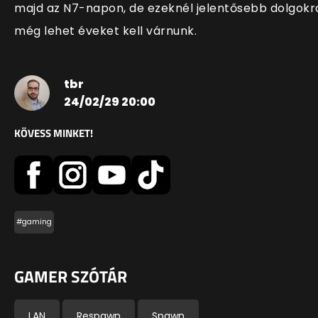
majd az N7-napon, de ezeknél jelentősebb dolgokr
még lehet éveket kell várnunk.
tbr
24/02/29 20:00
KÖVESS MINKET!
#gaming
GAMER SZÓTÁR
LAN
Respawn
Spawn