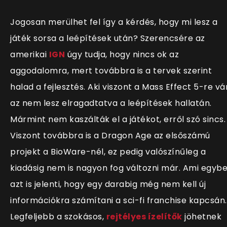
Jogosan merülhet fel így a kérdés, hogy mi lesz a
játék sorsa a leépítések után? Szerencsére az
amerikai
IGN
úgy tudja, hogy nincs ok az
aggodalomra, mert továbbra is a tervek szerint
halad a fejlesztés. Aki viszont a Mass Effect 5-re vár
az nem lesz elragadtatva a leépítések hallatán.
Mármint nem kaszálták el a játékot, erről szó sincs.
Viszont továbbra is a Dragon Age az elsőszámú
projekt a BioWare-nél, ez pedig valószínűleg a
kiadásig nem is nagyon fog változni már. Ami egyb
azt is jelenti, hogy egy darabig még nem kell új
információkra számítani a sci-fi franchise kapcsán.
Legfeljebb a szokásos,
rejtélyes ízelítők
jöhetnek