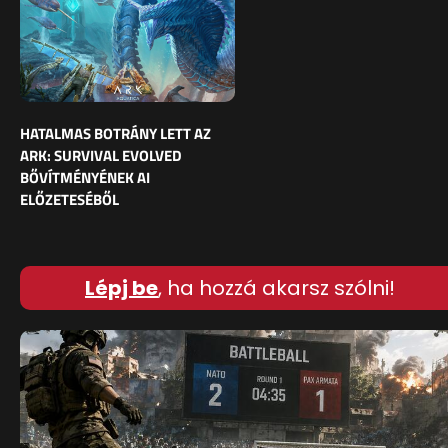
HATALMAS BOTRÁNY LETT AZ
ARK: SURVIVAL EVOLVED
BŐVÍTMÉNYÉNEK AI
ELŐZETESÉBŐL
Lépj be
, ha hozzá akarsz szólni!