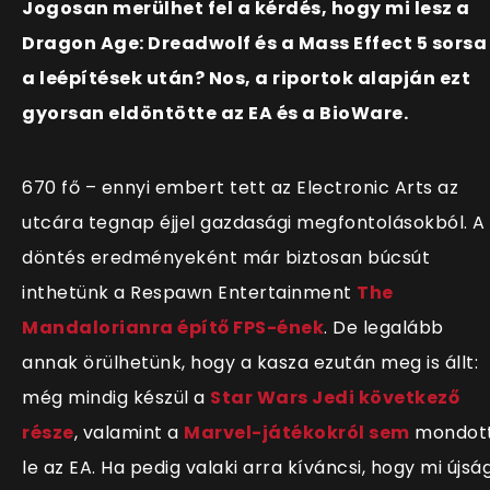
Jogosan merülhet fel a kérdés, hogy mi lesz a
Dragon Age: Dreadwolf és a Mass Effect 5 sorsa
a leépítések után? Nos, a riportok alapján ezt
gyorsan eldöntötte az EA és a BioWare.
670 fő – ennyi embert tett az Electronic Arts az
utcára tegnap éjjel gazdasági megfontolásokból. A
döntés eredményeként már biztosan búcsút
inthetünk a Respawn Entertainment
The
Mandalorianra építő FPS-ének
. De legalább
annak örülhetünk, hogy a kasza ezután meg is állt:
még mindig készül a
Star Wars Jedi következő
része
, valamint a
Marvel-játékokról sem
mondot
le az EA. Ha pedig valaki arra kíváncsi, hogy mi újsá