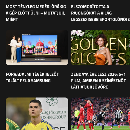
MOST TÉNYLEG MEGÉRI ÓRÁKIG
ELSZOMORÍTOTTA A
A GÉP ELŐTT ÜLNI – MUTATJUK,
RAJONGÓKAT A VILÁG
MIÉRT
LEGSZEXISEBB SPORTOLÓNŐJE
FORRADALMI TÉVÉKIJELZŐT
ZENDAYA ÉVE LESZ 2026: 5+1
TALÁLT FEL A SAMSUNG
FILM, AMIBEN A SZÍNÉSZNŐT
LÁTHATJUK JÖVŐRE