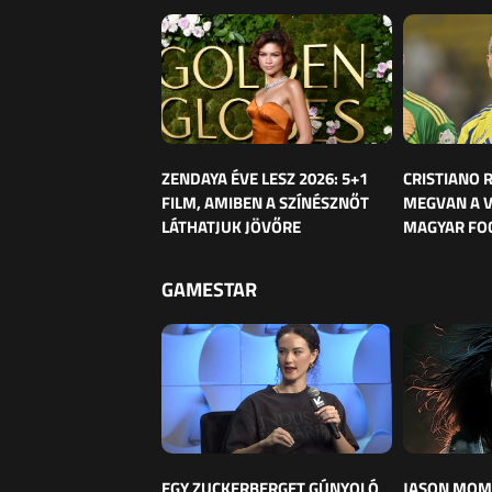
ZENDAYA ÉVE LESZ 2026: 5+1
CRISTIANO
FILM, AMIBEN A SZÍNÉSZNŐT
MEGVAN A 
LÁTHATJUK JÖVŐRE
MAGYAR FO
GAMESTAR
EGY ZUCKERBERGET GÚNYOLÓ
JASON MOM