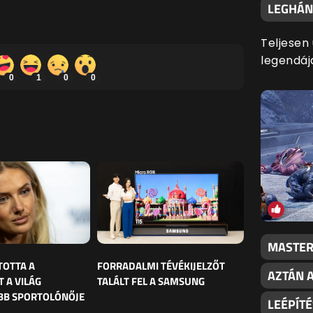
LEGHÁN
Teljesen 
legendáj
0
1
0
0
MASTER 
TOTTA A
FORRADALMI TÉVÉKIJELZŐT
AZTÁN 
 A VILÁG
TALÁLT FEL A SAMSUNG
BB SPORTOLÓNŐJE
LEÉPÍT