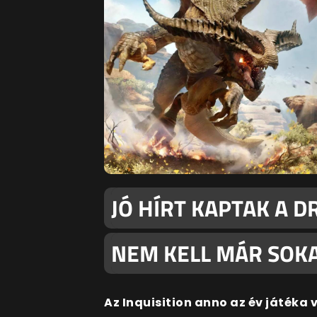
JÓ HÍRT KAPTAK A 
NEM KELL MÁR SOKA
Az Inquisition anno az év játéka 