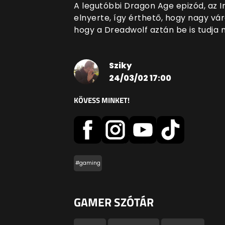
A legutóbbi Dragon Age epizód, az Inq
elnyerte, így érthető, hogy nagy vár
hogy a Dreadwolf aztán be is tudja 
Sziky
24/03/02 17:00
KÖVESS MINKET!
#gaming
GAMER SZÓTÁR