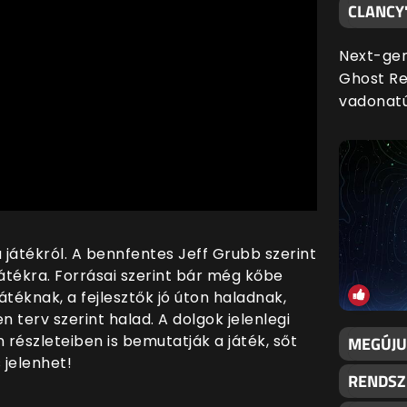
CLANCY
Next-gen
Ghost Re
vadonatúj
a játékról. A bennfentes
Jeff Grubb szerint
játékra. Forrásai szerint bár még kőbe
téknak, a fejlesztők jó úton haladnak,
 terv szerint halad. A dolgok jelenlegi
 részleteiben is bemutatják a játék, sőt
MEGÚJU
 jelenhet!
RENDSZE