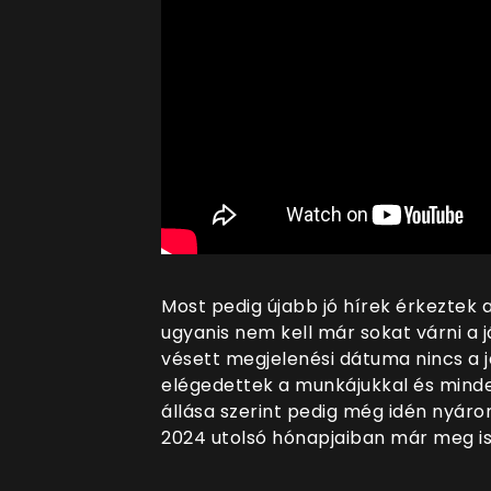
Most pedig újabb jó hírek érkeztek 
ugyanis nem kell már sokat várni a 
vésett megjelenési dátuma nincs a já
elégedettek a munkájukkal és minden
állása szerint pedig még idén nyáron
2024 utolsó hónapjaiban már meg is