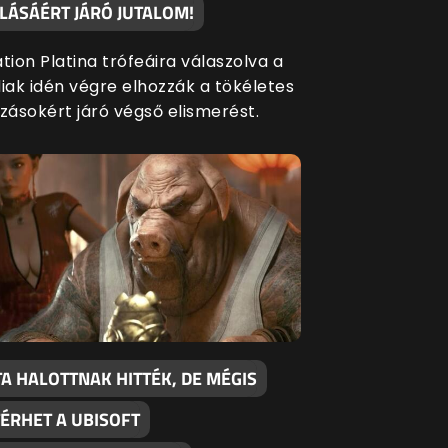
LÁSÁÉRT JÁRÓ JUTALOM!
tion Platina trófeáira válaszolva a
ak idén végre elhozzák a tökéletes
szásokért járó végső elismerést.
A HALOTTNAK HITTÉK, DE MÉGIS
TÉRHET A UBISOFT