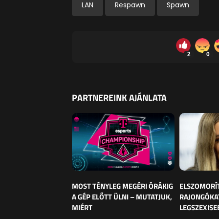
LAN
Respawn
Spawn
2
0
PARTNEREINK AJÁNLATA
MOST TÉNYLEG MEGÉRI ÓRÁKIG
ELSZOMORÍ
A GÉP ELŐTT ÜLNI – MUTATJUK,
RAJONGÓKAT
MIÉRT
LEGSZEXISE