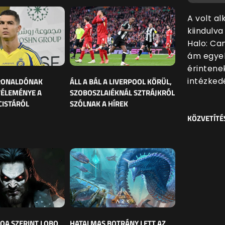
A volt a
kiindulv
Halo: Ca
ám egyel
érintene
intézkedé
 RONALDÓNAK
ÁLL A BÁL A LIVERPOOL KÖRÜL,
VÉLEMÉNYE A
SZOBOSZLAIÉKNÁL SZTRÁJKRÓL
CISTÁRÓL
SZÓLNAK A HÍREK
KÖZVETÍTÉ
OA SZERINT LOBO
HATALMAS BOTRÁNY LETT AZ