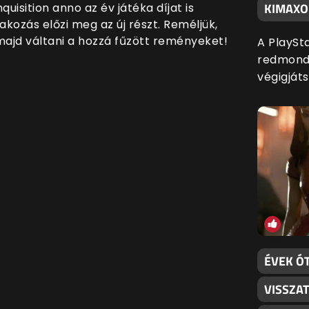
KIMAXO
uisition anno az év játéka díjat is
akozás előzi meg az új részt. Reméljük,
majd váltani a hozzá fűzött reményeket!
A PlaySta
redmondi
végigját
ÉVEK ÓT
VISSZA