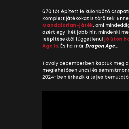
670 főt épített le különböző csapat
komplett játékokat is töröltek. Enne
Mandalorian-játék
, ami mindeddi
azért egy-két jobb hír, mindenki m
leépítésektől függetlenül
jó úton h
Age is
. És ha már
Dragon Age
...
Tavaly decemberben kaptuk meg az ú
meglehetősen uncsi és semmitmondó 
2024-ben érkezik a teljes bemutató