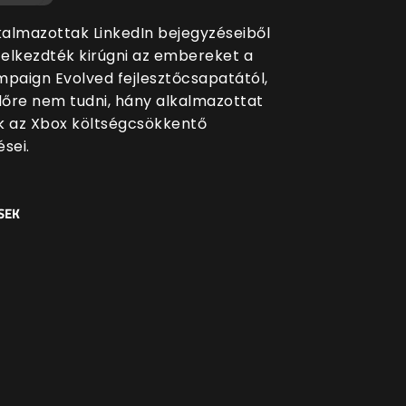
lkalmazottak LinkedIn bejegyzéseiből
a elkezdték kirúgni az embereket a
mpaign Evolved fejlesztőcsapatától,
őre nem tudni, hány alkalmazottat
k az Xbox költségcsökkentő
sei.
SEK