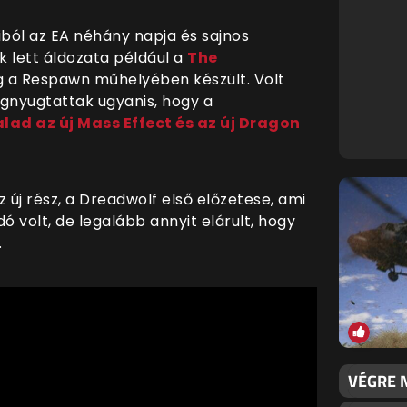
iból az EA néhány napja és sajnos
k lett áldozata például a
The
g a Respawn műhelyében készült. Volt
egnyugtattak ugyanis, hogy a
alad az új Mass Effect és az új Dragon
j rész, a Dreadwolf első előzetese, ami
volt, de legalább annyit elárult, hogy
.
VÉGRE N