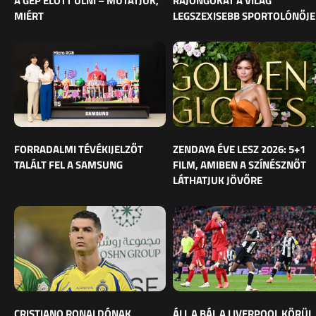
A GÉP ELŐTT ÜLNI – MUTATJUK,
RAJONGÓKAT A VILÁG
MIÉRT
LEGSZEXISEBB SPORTOLÓNŐJE
FORRADALMI TÉVÉKIJELZŐT
ZENDAYA ÉVE LESZ 2026: 5+1
TALÁLT FEL A SAMSUNG
FILM, AMIBEN A SZÍNÉSZNŐT
LÁTHATJUK JÖVŐRE
CRISTIANO RONALDÓNAK
ÁLL A BÁL A LIVERPOOL KÖRÜL,