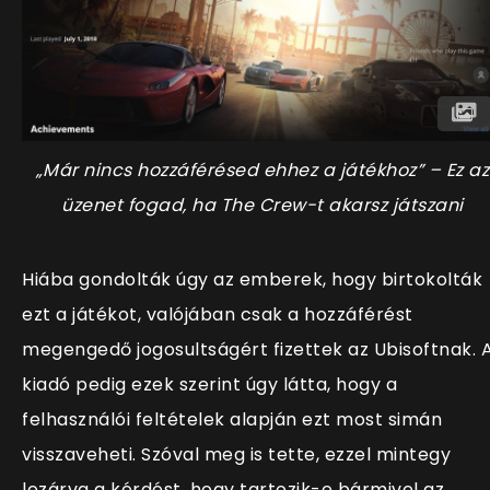
„Már nincs hozzáférésed ehhez a játékhoz” – Ez az
üzenet fogad, ha The Crew-t akarsz játszani
Hiába gondolták úgy az emberek, hogy birtokolták
ezt a játékot, valójában csak a hozzáférést
megengedő jogosultságért fizettek az Ubisoftnak. 
kiadó pedig ezek szerint úgy látta, hogy a
felhasználói feltételek alapján ezt most simán
visszaveheti. Szóval meg is tette, ezzel mintegy
lezárva a kérdést, hogy tartozik-e bármivel az