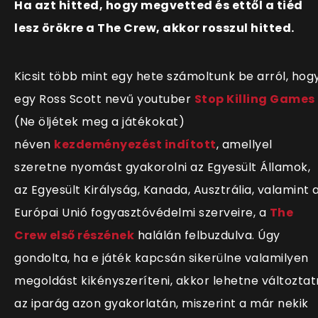
Ha azt hitted, hogy megvetted és ettől a tiéd
lesz örökre a The Crew, akkor rosszul hitted.
Kicsit több mint egy hete számoltunk be arról, hog
egy Ross Scott nevű youtuber
Stop Killing Games
(Ne öljétek meg a játékokat)
néven
kezdeményezést indított
, amellyel
szeretne nyomást gyakorolni az Egyesült Államok,
az Egyesült Királyság, Kanada, Ausztrália, valamint 
Európai Unió fogyasztóvédelmi szerveire, a
The
Crew első részének
halálán felbuzdulva. Úgy
gondolta, ha e játék kapcsán sikerülne valamilyen
megoldást kikényszeríteni, akkor lehetne változtat
az iparág azon gyakorlatán, miszerint a már nekik