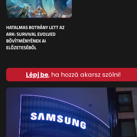
HATALMAS BOTRÁNY LETT AZ
ARK: SURVIVAL EVOLVED
BŐVÍTMÉNYÉNEK AI
ELŐZETESÉBŐL
Lépj be
, ha hozzá akarsz szólni!