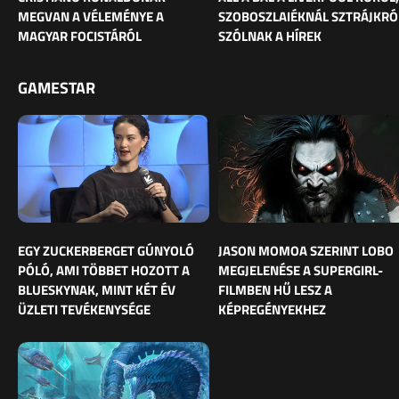
MEGVAN A VÉLEMÉNYE A
SZOBOSZLAIÉKNÁL SZTRÁJKRÓ
MAGYAR FOCISTÁRÓL
SZÓLNAK A HÍREK
GAMESTAR
EGY ZUCKERBERGET GÚNYOLÓ
JASON MOMOA SZERINT LOBO
PÓLÓ, AMI TÖBBET HOZOTT A
MEGJELENÉSE A SUPERGIRL-
BLUESKYNAK, MINT KÉT ÉV
FILMBEN HŰ LESZ A
ÜZLETI TEVÉKENYSÉGE
KÉPREGÉNYEKHEZ