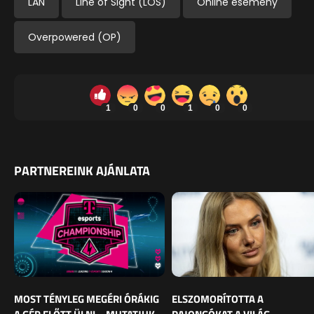
LAN
Line of Sight (LOS)
Online esemény
Overpowered (OP)
1
0
0
1
0
0
PARTNEREINK AJÁNLATA
MOST TÉNYLEG MEGÉRI ÓRÁKIG
ELSZOMORÍTOTTA A