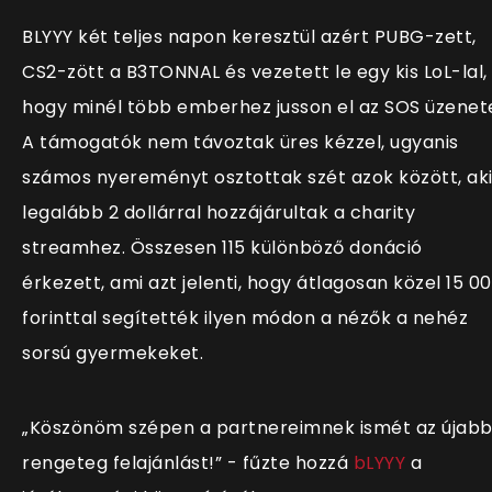
BLYYY két teljes napon keresztül azért PUBG-zett,
CS2-zött a B3TONNAL és vezetett le egy kis LoL-lal,
hogy minél több emberhez jusson el az SOS üzenet
A támogatók nem távoztak üres kézzel, ugyanis
számos nyereményt osztottak szét azok között, ak
legalább 2 dollárral hozzájárultak a charity
streamhez. Összesen 115 különböző donáció
érkezett, ami azt jelenti, hogy átlagosan közel 15 0
forinttal segítették ilyen módon a nézők a nehéz
sorsú gyermekeket.
„
Köszönöm szépen a partnereimnek ismét az újab
rengeteg felajánlást!
” - fűzte hozzá
bLYYY
a