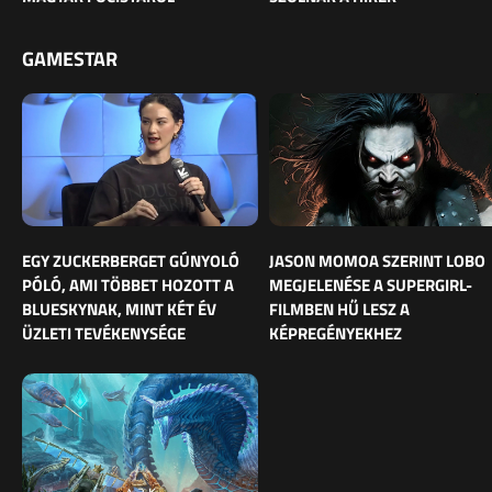
GAMESTAR
EGY ZUCKERBERGET GÚNYOLÓ
JASON MOMOA SZERINT LOBO
PÓLÓ, AMI TÖBBET HOZOTT A
MEGJELENÉSE A SUPERGIRL-
BLUESKYNAK, MINT KÉT ÉV
FILMBEN HŰ LESZ A
ÜZLETI TEVÉKENYSÉGE
KÉPREGÉNYEKHEZ