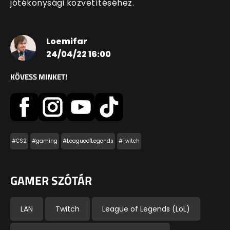
jótékonysági közvetítéséhez.
Loemifar
24/04/22 16:00
KÖVESS MINKET!
#CS2
#gaming
#LeagueofLegends
#Twitch
GAMER SZÓTÁR
LAN
Twitch
League of Legends (LoL)