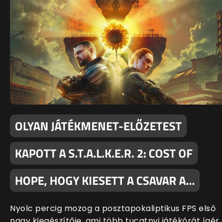
OLYAN JÁTÉKMENET-ELŐZETEST
KAPOTT A S.T.A.L.K.E.R. 2: COST OF
HOPE, HOGY KIESETT A CSAVAR A…
Nyolc percig mozog a posztapokaliptikus FPS első
nagy kiegészítője, ami több tucatnyi játékórát ígér,