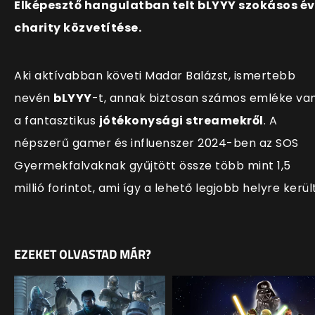
Elképesztő hangulatban telt bLYYY szokásos év
charity közvetítése.
Aki aktívabban követi Madar Balázst, ismertebb
nevén
bLYYY
-t, annak biztosan számos emléke va
a fantasztikus
jótékonysági streamekről
. A
népszerű gamer és influenszer 2024-ben az SOS
Gyermekfalvaknak gyűjtött össze több mint 1,5
millió forintot, ami így a lehető legjobb helyre került
EZEKET OLVASTAD MÁR?