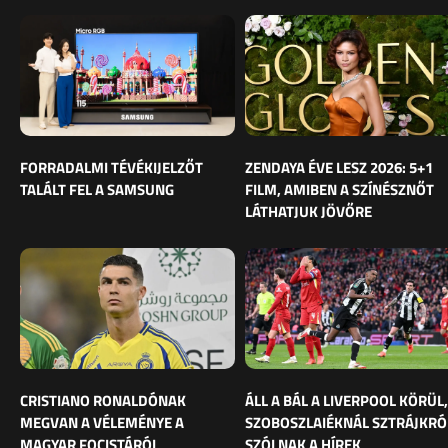
FORRADALMI TÉVÉKIJELZŐT
ZENDAYA ÉVE LESZ 2026: 5+1
TALÁLT FEL A SAMSUNG
FILM, AMIBEN A SZÍNÉSZNŐT
LÁTHATJUK JÖVŐRE
CRISTIANO RONALDÓNAK
ÁLL A BÁL A LIVERPOOL KÖRÜL,
MEGVAN A VÉLEMÉNYE A
SZOBOSZLAIÉKNÁL SZTRÁJKRÓ
MAGYAR FOCISTÁRÓL
SZÓLNAK A HÍREK