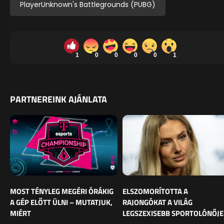
PlayerUnknown's Battlegrounds (PUBG)
1
0
0
0
0
1
PARTNEREINK AJÁNLATA
MOST TÉNYLEG MEGÉRI ÓRÁKIG
ELSZOMORÍTOTTA A
A GÉP ELŐTT ÜLNI – MUTATJUK,
RAJONGÓKAT A VILÁG
MIÉRT
LEGSZEXISEBB SPORTOLÓNŐJE