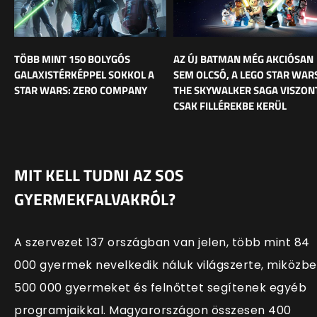
TÖBB MINT 150 BOLYGÓS
AZ ÚJ BATMAN MÉG AKCIÓSAN
GALAXISTÉRKÉPPEL SOKKOL A
SEM OLCSÓ, A LEGO STAR WAR
STAR WARS: ZERO COMPANY
THE SKYWALKER SAGA VISZON
CSAK FILLÉREKBE KERÜL
MIT KELL TUDNI AZ SOS
GYERMEKFALVAKRÓL?
A szervezet 137 országban van jelen, több mint 84
000 gyermek nevelkedik náluk világszerte, miközb
500 000 gyermeket és felnőttet segítenek egyéb
programjaikkal. Magyarországon összesen 400