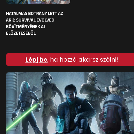
HATALMAS BOTRÁNY LETT AZ
ARK: SURVIVAL EVOLVED
BŐVÍTMÉNYÉNEK AI
ELŐZETESÉBŐL
Lépj be
, ha hozzá akarsz szólni!