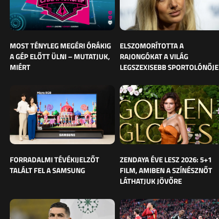
MOST TÉNYLEG MEGÉRI ÓRÁKIG
ELSZOMORÍTOTTA A
A GÉP ELŐTT ÜLNI – MUTATJUK,
RAJONGÓKAT A VILÁG
MIÉRT
LEGSZEXISEBB SPORTOLÓNŐJE
FORRADALMI TÉVÉKIJELZŐT
ZENDAYA ÉVE LESZ 2026: 5+1
TALÁLT FEL A SAMSUNG
FILM, AMIBEN A SZÍNÉSZNŐT
LÁTHATJUK JÖVŐRE