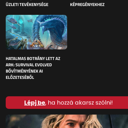
ÜZLETI TEVÉKENYSÉGE
KÉPREGÉNYEKHEZ
HATALMAS BOTRÁNY LETT AZ
ARK: SURVIVAL EVOLVED
BŐVÍTMÉNYÉNEK AI
ELŐZETESÉBŐL
Lépj be
, ha hozzá akarsz szólni!