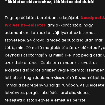
Tökéletes előzeteshez, tökéletes dal dukál.
Tegnap délután berobbant a legújabb
Deadpool 
Wolverine-előzetes
, ami akkorát szólt, hogy
adamantium karmokkal vájt lyukat az internet
szövetébe. 24 órával a videó debütálása után már
több, mint 20 millió megtekintés jár az előzetes Ry
Reynolds csatornáján, 1,1 millió like-hoz pedig csak 
ezer dislike társul. Csaknem mindenkit levett az
előzetes a lábáról, amiben végre szemtől szemben
láthattuk Hugh Jackman visszatérő Rozsomákját is,
immár a képregényhű sárga ruhában. Az új előzete
látványos, pörgős, akciódús, brutális, vicces,
felsejteti a sztori egyes elemeit és persze