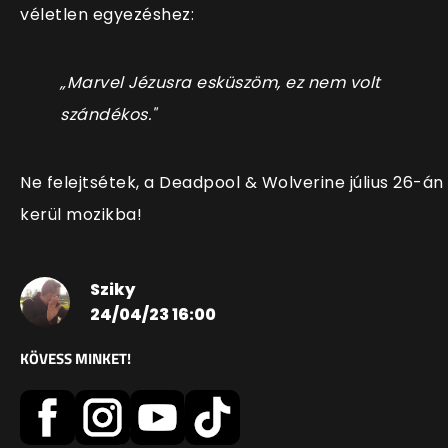
véletlen egyezéshez:
„Marvel Jézusra esküszöm, ez nem volt
szándékos."
Ne felejtsétek, a Deadpool & Wolverine július 26-án
kerül mozikba!
Sziky
24/04/23 16:00
KÖVESS MINKET!