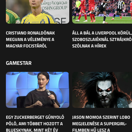
CRISTIANO RONALDÓNAK
ÁLL A BÁL A LIVERPOOL KÖRÜL,
MEGVAN A VÉLEMÉNYE A
SZOBOSZLAIÉKNÁL SZTRÁJKRÓ
MAGYAR FOCISTÁRÓL
SZÓLNAK A HÍREK
GAMESTAR
EGY ZUCKERBERGET GÚNYOLÓ
JASON MOMOA SZERINT LOBO
PÓLÓ, AMI TÖBBET HOZOTT A
MEGJELENÉSE A SUPERGIRL-
BLUESKYNAK, MINT KÉT ÉV
FILMBEN HŰ LESZ A