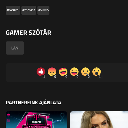
#marvel
#movies
#videó
GAMER SZÓTÁR
LAN
1
0
0
0
0
1
PARTNEREINK AJÁNLATA