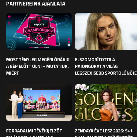
PARTNEREINK AJÁNLATA
MOST TÉNYLEG MEGÉRI ÓRÁKIG
ELSZOMORÍTOTTA A
A GÉP ELŐTT ÜLNI – MUTATJUK,
RAJONGÓKAT A VILÁG
MIÉRT
LEGSZEXISEBB SPORTOLÓNŐJE
FORRADALMI TÉVÉKIJELZŐT
ZENDAYA ÉVE LESZ 2026: 5+1