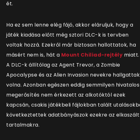
ét.
Ha ez sem lenne elég fájó, akkor eláruljuk, hogy a
játék kiadása előtt még sztori DLC-k is tervben
voltak hozzá. Ezekről már biztosan hallottatok, ha
másért nem is, hát a
Mount Chiliad-rejtély
miatt.
A DLC-k állítólag az Agent Trevor, a Zombie
Apocalypse és az Alien Invasion nevekre hallgattak
volna. Azonban egészen eddig semmilyen hivatalos
megerősítés nem érkezett az alkotóktól ezek
kapcsán, csakis játékbeli fájlokban talált utalásokb
következtettek adatbányászok ezekre az elkaszált
tartalmakra.