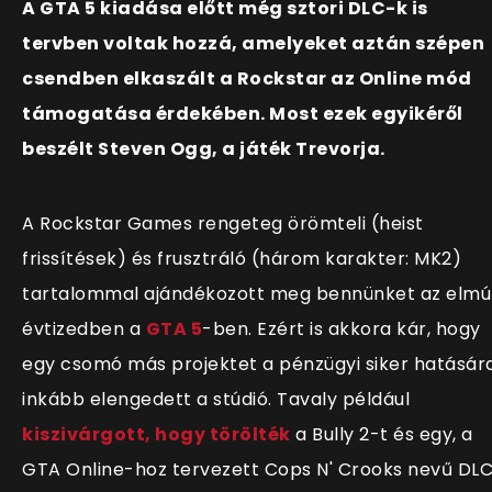
A GTA 5 kiadása előtt még sztori DLC-k is
tervben voltak hozzá, amelyeket aztán szépen
csendben elkaszált a Rockstar az Online mód
támogatása érdekében. Most ezek egyikéről
beszélt Steven Ogg, a játék Trevorja.
A Rockstar Games rengeteg örömteli (heist
frissítések) és frusztráló (három karakter: MK2)
tartalommal ajándékozott meg bennünket az elmú
évtizedben a
GTA 5
-ben. Ezért is akkora kár, hogy
egy csomó más projektet a pénzügyi siker hatásár
inkább elengedett a stúdió. Tavaly például
kiszivárgott, hogy törölték
a Bully 2-t és egy, a
GTA Online-hoz tervezett Cops N' Crooks nevű DL