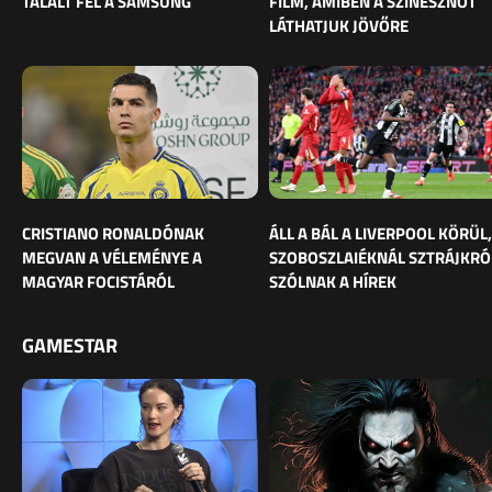
TALÁLT FEL A SAMSUNG
FILM, AMIBEN A SZÍNÉSZNŐT
LÁTHATJUK JÖVŐRE
CRISTIANO RONALDÓNAK
ÁLL A BÁL A LIVERPOOL KÖRÜL,
MEGVAN A VÉLEMÉNYE A
SZOBOSZLAIÉKNÁL SZTRÁJKRÓ
MAGYAR FOCISTÁRÓL
SZÓLNAK A HÍREK
GAMESTAR