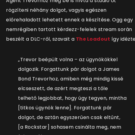
Agent Trevorhoz még be is hívta a stúdió őt
rögzíteni néhány dolgot, vagyis egészen
előrehaladott lehetett ennek a készítése. Ogg egy
nemrégiben tartott kérdezz-felelek stream során
beszélt a DLC-ről, szavait a
The Loadout
így idézte
„Trevor beépült volna – az ügynökökkel
dolgozik. Forgattunk pár dolgot a James
Bond Trevorhoz, amiben még mindig kissé
elcseszett, de azért megteszi a tőle
telhető legjobbat, hogy úgy tegyen, mintha
[titkos ügynök lenne]. Forgattunk pár
dolgot, de aztán egyszerűen csak eltűnt,
[a Rockstar] sohasem csinálta meg, nem