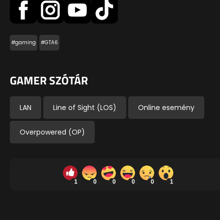
#gaming
#GTA6
GAMER SZÓTÁR
LAN
Line of Sight (LOS)
Online esemény
Overpowered (OP)
1
0
0
0
0
1