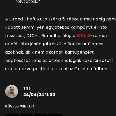
folytatták.”
A Grand Theft Auto széria 5. része a mai napig nem
kapott semmilyen egyjátékos kampányt érintő
frissítést, DLC-t. Remélhetőleg a
GTA 6
-ra már
ennél több jósággal készül a Rockstar Games
azoknak, akik nem akarnak kamupénzért
naphosszat röhejes űrtechnológiák rakétái között
szlalomozva postást játszani az Online módban.
tbr
24/04/24 11:00
KÖVESS MINKET!