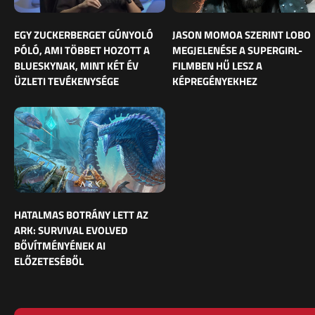
EGY ZUCKERBERGET GÚNYOLÓ
JASON MOMOA SZERINT LOBO
PÓLÓ, AMI TÖBBET HOZOTT A
MEGJELENÉSE A SUPERGIRL-
BLUESKYNAK, MINT KÉT ÉV
FILMBEN HŰ LESZ A
ÜZLETI TEVÉKENYSÉGE
KÉPREGÉNYEKHEZ
HATALMAS BOTRÁNY LETT AZ
ARK: SURVIVAL EVOLVED
BŐVÍTMÉNYÉNEK AI
ELŐZETESÉBŐL