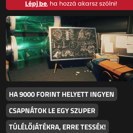
Lépj be
, ha hozzá akarsz szólni!
HA 9000 FORINT HELYETT INGYEN
CSAPNÁTOK LE EGY SZUPER
TÚLÉLŐJÁTÉKRA, ERRE TESSÉK!