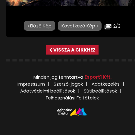
Előző Kép
Következő Kép
2/3
VISSZA A CIKKHEZ
Minden jog fenntartva
Esport1 Kft.
Impresszum
Szerzői jogok
Adatkezelés
Adatvédelmi beállítások
Sütibeállítások
Felhasználási Feltételek