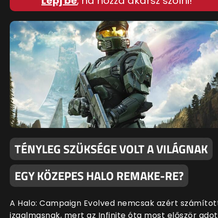
Lépj be
, ha hozzá akarsz szólni!
TÉNYLEG SZÜKSÉGE VOLT A VILÁGNAK
EGY KÖZEPES HALO REMAKE-RE?
A Halo: Campaign Evolved nemcsak azért számítot
izgalmasnak, mert az Infinite óta most először adot