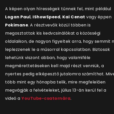
A képen olyan h
írességek tűnnek fel, mint például
Logan Paul
,
IShowSpeed
,
Kai Cenat
vagy éppen
Pokimane
. A résztvevők közül többen is
megosztottak kis kedvcsinálókat a közösségi
oldalaikon, de nagyon figyeltek arra, hogy semmit 
leplezzenek le a műsorral kapcsolatban. Biztosak
lehetünk viszont abban, hogy valamiféle
megmérettetéseken kell majd részt venniük, a
nyertes pedig elképesztő jutalomra számíthat. Miv
több mint egy hónapba telik, mire megfelelően
megvágják a felvételeket, július 13-án kerül fel a
videó a
YouTube-csatornára
.