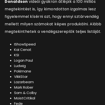
Donaldson
videói gyakran átlépik a 100 milliós
megtekintést is,
így kimondottan izgalmas lesz
figyelemmel kísérni azt, hogy ennyi sztárvendég
mellett milyen számokat képes produkálni. Alább
megtekinthetek a vendégszereplők teljes listáját.
IShowSpeed
Kai Cenat
KSI
Logan Paul
Ludwig
Pokimane
VikkStar
Lazarbeam
Mark Rober
Sam & Colby
MoistCritikal
Fede