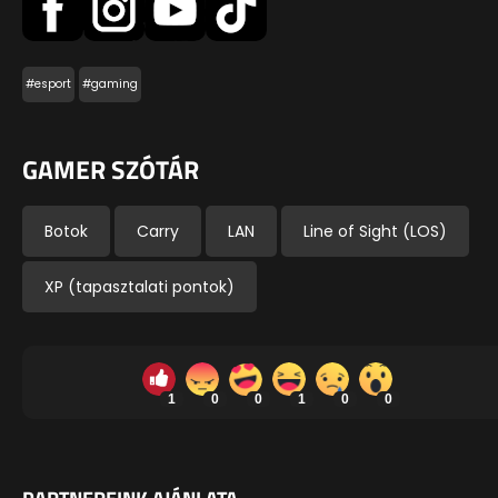
#esport
#gaming
GAMER SZÓTÁR
Botok
Carry
LAN
Line of Sight (LOS)
XP (tapasztalati pontok)
1
0
0
1
0
0