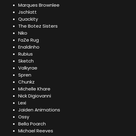
Marques Brownlee
Jschlatt
Quackity
The Botez Sisters
Niko
FaZe Rug
Enaldinho
Rubius
Sketch
Valkyrae
Spren
Chunkz
Michelle Khare
Nick Digiovanni
Lexi
Jaiden Animations
Ossy
Bella Poarch
Michael Reeves