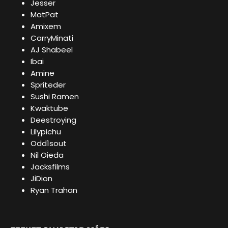
Jesser
MatPat
Amixem
CarryMinati
AJ Shabeel
Ibai
Amine
Spriteder
Sushi Ramen
Kwaktube
Deestroying
Lilypichu
Odd1sout
Nil Oieda
Jacksfilms
JiDion
Ryan Trahan