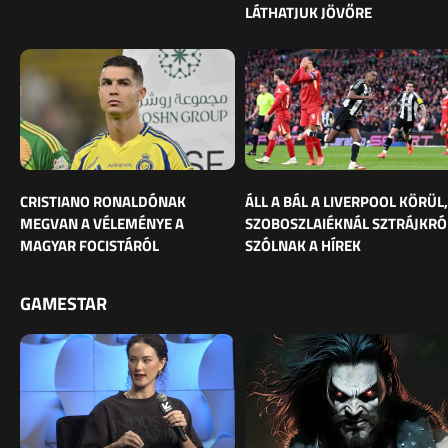
LÁTHATJUK JÖVŐRE
CRISTIANO RONALDÓNAK
ÁLL A BÁL A LIVERPOOL KÖRÜL,
MEGVAN A VÉLEMÉNYE A
SZOBOSZLAIÉKNÁL SZTRÁJKRÓ
MAGYAR FOCISTÁRÓL
SZÓLNAK A HÍREK
GAMESTAR