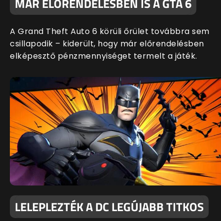
MÁR ELŐRENDELÉSBEN IS A GTA 6
A Grand Theft Auto 6 körüli őrület továbbra sem
csillapodik – kiderült, hogy már előrendelésben
elképesztő pénzmennyiséget termelt a játék.
LELEPLEZTÉK A DC LEGÚJABB TITKOS