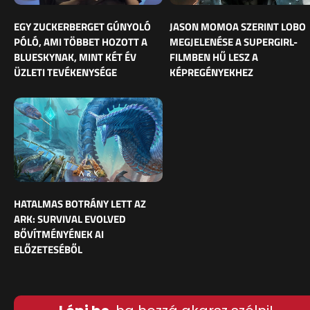
EGY ZUCKERBERGET GÚNYOLÓ
JASON MOMOA SZERINT LOBO
PÓLÓ, AMI TÖBBET HOZOTT A
MEGJELENÉSE A SUPERGIRL-
BLUESKYNAK, MINT KÉT ÉV
FILMBEN HŰ LESZ A
ÜZLETI TEVÉKENYSÉGE
KÉPREGÉNYEKHEZ
HATALMAS BOTRÁNY LETT AZ
ARK: SURVIVAL EVOLVED
BŐVÍTMÉNYÉNEK AI
ELŐZETESÉBŐL