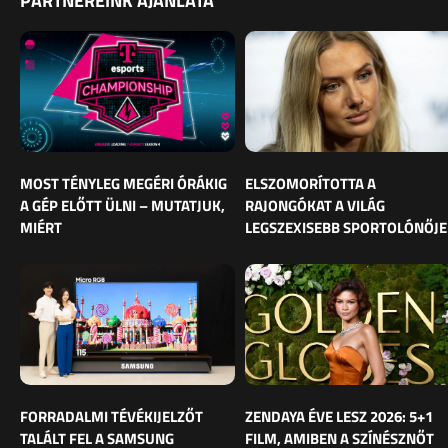
PARTNEREINK AJÁNLATA
MOST TÉNYLEG MEGÉRI ÓRÁKIG
ELSZOMORÍTOTTA A
A GÉP ELŐTT ÜLNI – MUTATJUK,
RAJONGÓKAT A VILÁG
MIÉRT
LEGSZEXISEBB SPORTOLÓNŐJE
FORRADALMI TÉVÉKIJELZŐT
ZENDAYA ÉVE LESZ 2026: 5+1
TALÁLT FEL A SAMSUNG
FILM, AMIBEN A SZÍNÉSZNŐT