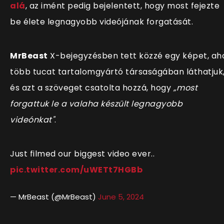
alá
, az imént pedig bejelentett, hogy most fejezte
be élete legnagyobb videójának forgatását.
MrBeast
X-bejegyzésben tett közzé egy képet, ah
több tucat tartalomgyártó társaságában láthatjuk
és azt a szöveget csatolta hozzá, hogy
„most
forgattuk le a valaha készült legnagyobb
videónkat"
.
Just filmed our biggest video ever..
pic.twitter.com/uWETt7HGBb
— MrBeast (@MrBeast)
June 5, 2024