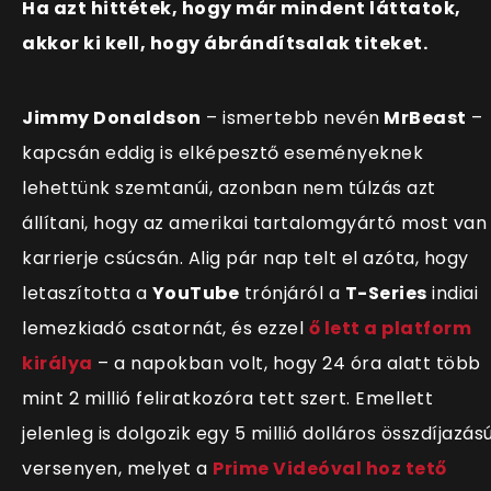
Ha azt hittétek, hogy már mindent láttatok,
akkor ki kell, hogy ábrándítsalak titeket.
Jimmy Donaldson
– ismertebb nevén
MrBeast
–
kapcsán eddig is elképesztő eseményeknek
lehettünk szemtanúi, azonban nem túlzás azt
állítani, hogy az amerikai tartalomgyártó most van
karrierje csúcsán. Alig pár nap telt el azóta, hogy
letaszította a
YouTube
trónjáról a
T-Series
indiai
lemezkiadó csatornát, és ezzel
ő lett a platform
királya
– a napokban volt, hogy 24 óra alatt több
mint 2 millió feliratkozóra tett szert. Emellett
jelenleg is dolgozik egy 5 millió dolláros összdíjazás
versenyen, melyet a
Prime Videóval hoz tető