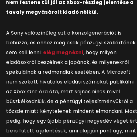
Nem festene túl jól az Xbox-részleg jelentése a
tavaly megvásárolt kiadó nélkül.
A Sony valószínűleg ezt a konzolgenerációt is
behúzza, és ehhez még csak pénzügyi szakértőnek
sem kell lenni:
elég megnézni
, hogy milyen
eladásokról beszélnek a japánok, és milyenekről
spekulálnak a redmondiak esetében. A Microsoft
nem szokott hivatalos eladási számokat publikálni
az Xbox One éra óta, mert sajnos nincs mivel
büszkélkedniük, de a pénzügyi teljesítményükről a
tőzsde miatt kénytelenek mindent elmondani. Mos
pedig, hogy egy újabb pénzügyi negyedév véget ért
be is futott a jelentésük, ami alapján pont úgy, mint