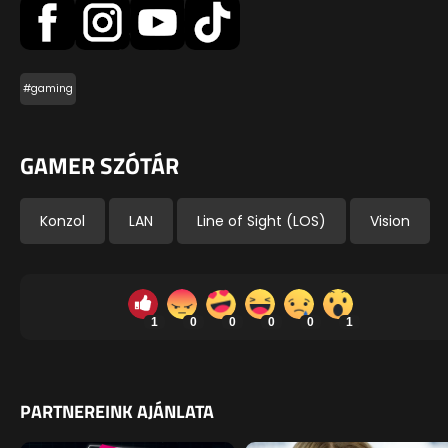
#gaming
GAMER SZÓTÁR
Konzol
LAN
Line of Sight (LOS)
Vision
1
0
0
0
0
1
PARTNEREINK AJÁNLATA