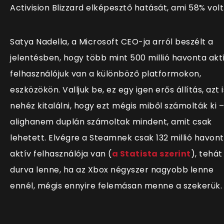
Activision Blizzard elképesztő hatását, ami 58% volt
Satya Nadella, a Microsoft CEO-ja arról beszélt a
jelentésben, hogy több mint 500 millió havonta akt
felhasználójuk van a különböző platformokon,
eszközökön. Valljuk be, ez egy igen erős állítás, azt i
nehéz kitalálni, hogy ezt mégis miből számolták ki –
alighanem duplán számoltak mindent, amit csak
lehetett. Elvégre a Steamnek csak 132 millió havon
aktív felhasználója van (
a Statista szerint
), tehát
durva lenne, ha az Xbox négyszer nagyobb lenne
ennél, mégis ennyire felemásan menne a szekerük.