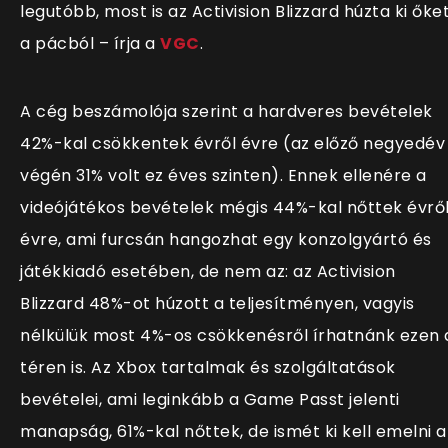
legutóbb, most is az Activision Blizzard húzta ki őke
a pácból – írja a
VGC
.
A cég beszámolója szerint a hardveres bevételek
42%-kal csökkentek évről évre (az előző negyedév
végén 31% volt ez éves szinten). Ennek ellenére a
videójátékos bevételek mégis 44%-kal nőttek évrő
évre, ami furcsán hangozhat egy konzolgyártó és
játékkiadó esetében, de nem az: az Activision
Blizzard 48%-ot húzott a teljesítményen, vagyis
nélkülük most 4%-os csökkenésről írhatnánk ezen 
téren is. Az Xbox tartalmak és szolgáltatások
bevételei, ami leginkább a Game Passt jelenti
manapság, 61%-kal nőttek, de ismét ki kell emelni a