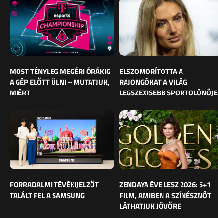
MOST TÉNYLEG MEGÉRI ÓRÁKIG
ELSZOMORÍTOTTA A
A GÉP ELŐTT ÜLNI – MUTATJUK,
RAJONGÓKAT A VILÁG
MIÉRT
LEGSZEXISEBB SPORTOLÓNŐJE
FORRADALMI TÉVÉKIJELZŐT
ZENDAYA ÉVE LESZ 2026: 5+1
TALÁLT FEL A SAMSUNG
FILM, AMIBEN A SZÍNÉSZNŐT
LÁTHATJUK JÖVŐRE