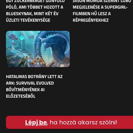
EGY ZUCKERBERGET GÚNYOLÓ
JASON MOMOA SZERINT LOBO
PÓLÓ, AMI TÖBBET HOZOTT A
MEGJELENÉSE A SUPERGIRL-
BLUESKYNAK, MINT KÉT ÉV
FILMBEN HŰ LESZ A
ÜZLETI TEVÉKENYSÉGE
KÉPREGÉNYEKHEZ
HATALMAS BOTRÁNY LETT AZ
ARK: SURVIVAL EVOLVED
BŐVÍTMÉNYÉNEK AI
ELŐZETESÉBŐL
Lépj be
, ha hozzá akarsz szólni!