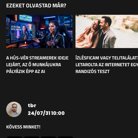
EZEKET OLVASTAD MÁR?
A HÚS-VÉR STREAMEREK IDEJE
ÍZLÉSFICAM VAGY TELITALÁLAT
LEJÁRT, AZ Ő MUNKÁJUKRA
LETAROLTA AZ INTERNETET EG
PÁLYÁZIK ÉPP AZ AI
RANDIZÓS TESZT
tbr
24/07/31 10:00
KÖVESS MINKET!