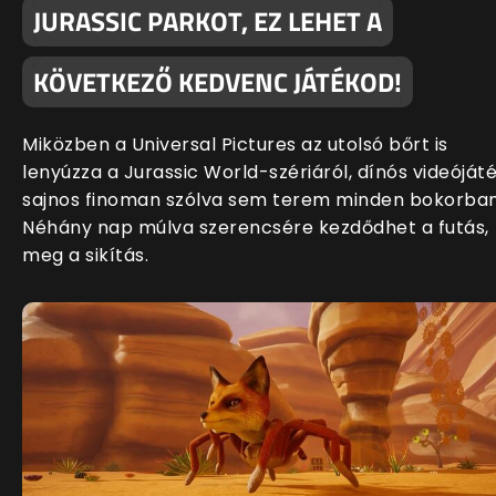
JURASSIC PARKOT, EZ LEHET A
KÖVETKEZŐ KEDVENC JÁTÉKOD!
Miközben a Universal Pictures az utolsó bőrt is
lenyúzza a Jurassic World-szériáról, dínós videóját
sajnos finoman szólva sem terem minden bokorban
Néhány nap múlva szerencsére kezdődhet a futás,
meg a sikítás.