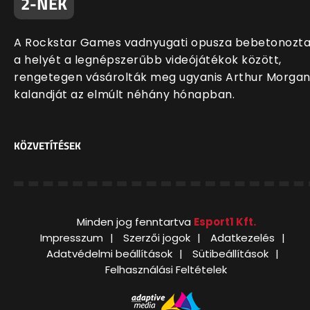
2-NEK
A Rockstar Games vadnyugati opusza bebetonozt
a helyét a legnépszerűbb videójátékok között,
rengetegen vásárolták meg ugyanis Arthur Morga
kalandját az elmúlt néhány hónapban.
KÖZVETÍTÉSEK
Minden jog fenntartva
Esport1 Kft.
Impresszum
Szerzői jogok
Adatkezelés
Adatvédelmi beállítások
Sütibeállítások
Felhasználási Feltételek