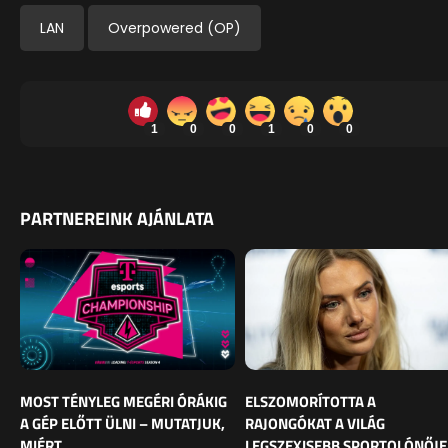
LAN
Overpowered (OP)
1
0
0
1
0
0
PARTNEREINK AJÁNLATA
MOST TÉNYLEG MEGÉRI ÓRÁKIG
ELSZOMORÍTOTTA A
A GÉP ELŐTT ÜLNI – MUTATJUK,
RAJONGÓKAT A VILÁG
MIÉRT
LEGSZEXISEBB SPORTOLÓNŐJE