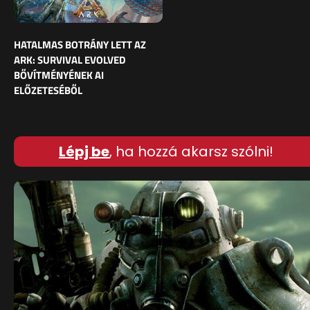
HATALMAS BOTRÁNY LETT AZ
ARK: SURVIVAL EVOLVED
BŐVÍTMÉNYÉNEK AI
ELŐZETESÉBŐL
Lépj be
, ha hozzá akarsz szólni!