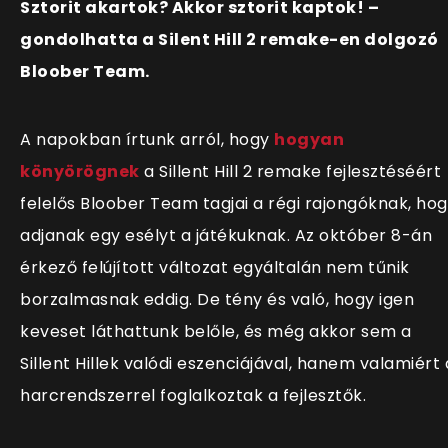
Sztorit akartok? Akkor sztorit kaptok! –
gondolhatta a Silent Hill 2 remake-en dolgozó
Bloober Team.
A napokban írtunk arról, hogy
hogyan
könyörögnek
a Sillent Hill 2 remake fejlesztéséért
felelős Bloober Team tagjai a régi rajongóknak, ho
adjanak egy esélyt a játékuknak. Az október 8-án
érkező felújított változat egyáltalán nem tűnik
borzalmasnak eddig. De tény és való, hogy igen
keveset láthattunk belőle, és még akkor sem a
Sillent Hillek valódi eszenciájával, hanem valamiért 
harcrendszerrel foglalkoztak a fejlesztők.