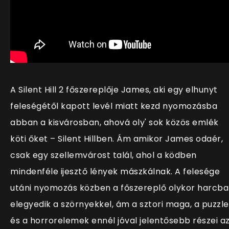
A Silent Hill 2 főszereplője James, aki egy elhunyt
feleségétől kapott levél miatt kezd nyomozásba
abban a kisvárosban, ahová oly' sok közös emlék
köti őket – Silent Hillben. Ám amikor James odaér,
csak egy szellemvárost talál, ahol a ködben
mindenféle ijesztő lények mászkálnak. A felesége
utáni nyomozás közben a főszereplő olykor harcba
elegyedik a szörnyekkel, ám a sztori maga, a puzzle
és a horrorelemek ennél jóval jelentősebb részei a