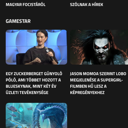
MAGYAR FOCISTÁRÓL
SZÓLNAK A HÍREK
GAMESTAR
EGY ZUCKERBERGET GÚNYOLÓ
JASON MOMOA SZERINT LOBO
PÓLÓ, AMI TÖBBET HOZOTT A
MEGJELENÉSE A SUPERGIRL-
BLUESKYNAK, MINT KÉT ÉV
FILMBEN HŰ LESZ A
ÜZLETI TEVÉKENYSÉGE
KÉPREGÉNYEKHEZ