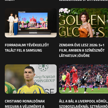
FORRADALMI TÉVÉKIJELZŐT
ZENDAYA ÉVE LESZ 2026: 5+1
TALÁLT FEL A SAMSUNG
FILM, AMIBEN A SZÍNÉSZNŐT
LÁTHATJUK JÖVŐRE
CRISTIANO RONALDÓNAK
ÁLL A BÁL A LIVERPOOL KÖRÜL,
MEGVAN A VÉLEMÉNYE A
SZOBOSZLAIÉKNÁL SZTRÁJKRÓ