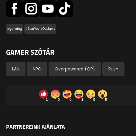
#gaming
#StarWarsOutlaws
GAMER SZÓTÁR
LAN
NPC
Overpowered (OP)
Rush
1
0
0
1
0
0
PARTNEREINK AJÁNLATA