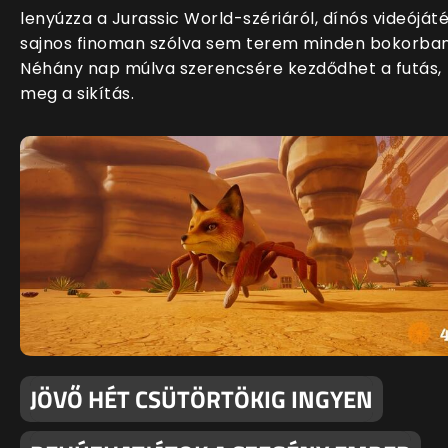
lenyúzza a Jurassic World-szériáról, dínós videóját
sajnos finoman szólva sem terem minden bokorban
Néhány nap múlva szerencsére kezdődhet a futás,
meg a sikítás.
JÖVŐ HÉT CSÜTÖRTÖKIG INGYEN