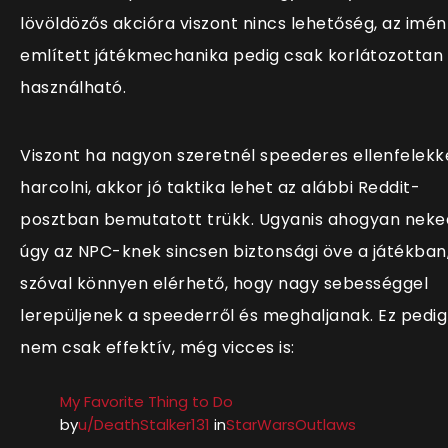
lövöldözős akcióra viszont nincs lehetőség, az imén
említett játékmechanika pedig csak korlátozottan
használható.
Viszont ha nagyon szeretnél speederes ellenfelekk
harcolni, akkor jó taktika lehet az alábbi Reddit-
posztban bemutatott trükk. Ugyanis ahogyan neke
úgy az NPC-knek sincsen biztonsági öve a játékban
szóval könnyen elérhető, hogy nagy sebességgel
lerepüljenek a speederről és meghaljanak. Ez pedig
nem csak effektív, még vicces is:
My Favorite Thing to Do
by
u/DeathStalker131
in
StarWarsOutlaws