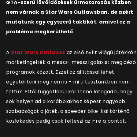
GTA-szerű lövöldözések űrmotorozás közben
nem várnak a Star Wars Outlawsban, de azért
mutatunk egy egyszerű taktikát, amivel ez a
probléma megkerülhető.
A
Star Wars Outlawst
az első nyílt világú játékkén
marketingelték a messzi-messzi galaxist megidéző
programok között. Ezzel az állítással lehet
egyetérteni meg nem is – mi a tesztünkben nem
tettük. Ettől függetlenül kár lenne letagadni, hogy
sok helyen ad a korábbiakhoz képest nagyobb
szabadságot a játék, a speeder bike-kal történő
közlekedés pedig csak felteszi az i-re a pontot.