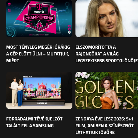
MOST TÉNYLEG MEGÉRI ÓRÁKIG
ELSZOMORÍTOTTA A
A GÉP ELŐTT ÜLNI – MUTATJUK,
RAJONGÓKAT A VILÁG
MIÉRT
LEGSZEXISEBB SPORTOLÓNŐJE
FORRADALMI TÉVÉKIJELZŐT
ZENDAYA ÉVE LESZ 2026: 5+1
TALÁLT FEL A SAMSUNG
FILM, AMIBEN A SZÍNÉSZNŐT
LÁTHATJUK JÖVŐRE