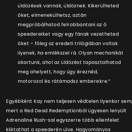
üldözések vannak, üldöznek. Kikerülheted
őket, elmenekülhetsz, aztán
megpróbálhatod felrobbantani az ő
speedereiket vagy egy fának vezetheted
őket – főleg az eredeti trilógiában voltak
ilyenek, ha emlékszel rá. Olyan mechanikát
akartunk, ahol az üldözést tapasztalhatod
meg ahelyett, hogy úgy éreznéd,
motorozol és rátámadsz emberekre.”
Egyébként Kay nem teljesen védtelen ilyenkor sem
mert a Red Dead Redemptionből ügyesen lenyúlt
Adrenaline Rush-sal egyszerre több ellenfelet
kiiktathat a speederén ülve. Hagyományos