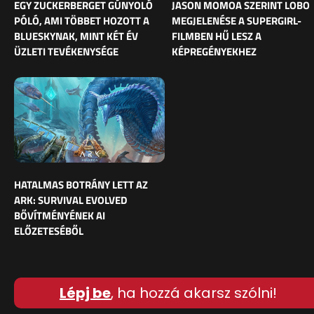
EGY ZUCKERBERGET GÚNYOLÓ
JASON MOMOA SZERINT LOBO
PÓLÓ, AMI TÖBBET HOZOTT A
MEGJELENÉSE A SUPERGIRL-
BLUESKYNAK, MINT KÉT ÉV
FILMBEN HŰ LESZ A
ÜZLETI TEVÉKENYSÉGE
KÉPREGÉNYEKHEZ
HATALMAS BOTRÁNY LETT AZ
ARK: SURVIVAL EVOLVED
BŐVÍTMÉNYÉNEK AI
ELŐZETESÉBŐL
Lépj be
, ha hozzá akarsz szólni!