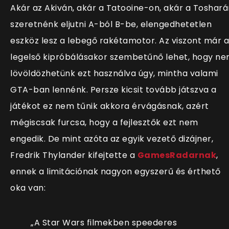
Akár az Akiván, akár a Tatooine-on, akár a Toshará
szeretnénk eljutni A-ból B-be, elengedhetetlen
eszköz lesz a lebegő rakétamotor. Az viszont már a
legelső kipróbálásakor szembetűnő lehet, hogy n
lövöldözhetünk ezt használva úgy, mintha valami
GTA-ban lennénk. Persze kicsit tovább játszva a
játékot ez nem tűnik akkora érvágásnak, azért
mégiscsak furcsa, hogy a fejlesztők ezt nem
engedik. De mint azóta az egyik vezető dizájner,
Fredrik Thylander kifejtette a
GamesRadarnak
,
ennek a limitációnak nagyon egyszerű és érthető
oka van:
„A Star Wars filmekben speederes